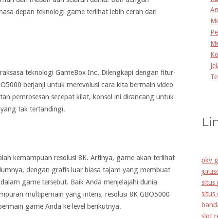
A
sa depan teknologi game terlihat lebih cerah dari
Me
Pe
Me
Ko
Je
aksasa teknologi GameBox Inc. Dilengkapi dengan fitur-
Te
BO5000 berjanji untuk merevolusi cara kita bermain video
n pemrosesan secepat kilat, konsol ini dirancang untuk
ng tak tertandingi.
Li
alah kemampuan resolusi 8K. Artinya, game akan terlihat
pkv 
ebelumnya, dengan grafis luar biasa tajam yang membuat
jurus
 dalam game tersebut. Baik Anda menjelajahi dunia
situs
situs
tempuran multipemain yang intens, resolusi 8K GBO5000
banda
rmain game Anda ke level berikutnya.
slot 