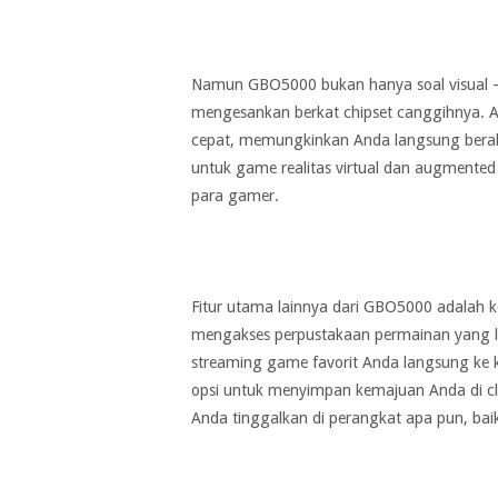
Namun GBO5000 bukan hanya soal visual 
mengesankan berkat chipset canggihnya. Ar
cepat, memungkinkan Anda langsung bera
untuk game realitas virtual dan augmente
para gamer.
Fitur utama lainnya dari GBO5000 adalah 
mengakses perpustakaan permainan yang l
streaming game favorit Anda langsung ke 
opsi untuk menyimpan kemajuan Anda di cl
Anda tinggalkan di perangkat apa pun, baik 