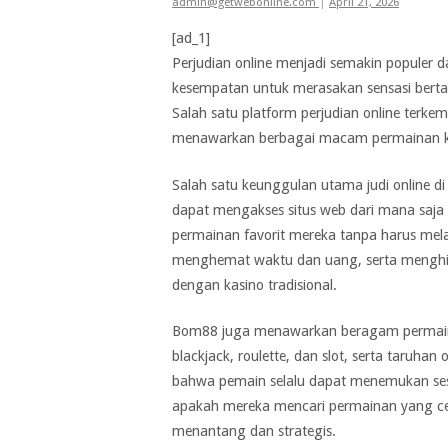
admin@getwebonline.com
|
April 21, 2026
[ad_1]
Perjudian online menjadi semakin populer
kesempatan untuk merasakan sensasi bert
Salah satu platform perjudian online terk
menawarkan berbagai macam permainan kas
Salah satu keunggulan utama judi online
dapat mengakses situs web dari mana saj
permainan favorit mereka tanpa harus melak
menghemat waktu dan uang, serta menghin
dengan kasino tradisional.
Bom88 juga menawarkan beragam permainan u
blackjack, roulette, dan slot, serta taruhan
bahwa pemain selalu dapat menemukan ses
apakah mereka mencari permainan yang c
menantang dan strategis.