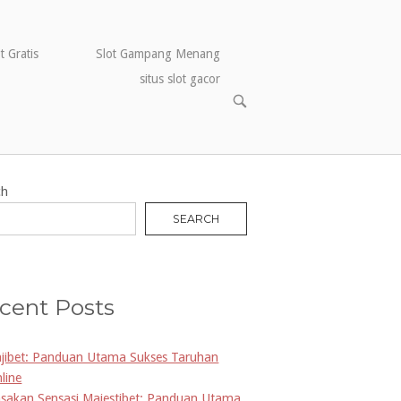
t Gratis
Slot Gampang Menang
situs slot gacor
OPEN
SEARCH
BAR
ch
SEARCH
cent Posts
jibet: Panduan Utama Sukses Taruhan
line
sakan Sensasi Majestibet: Panduan Utama