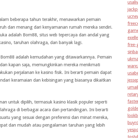
usal
jackp
ucne
 dalam beberapa tahun terakhir, menawarkan pemain
free
aruh dan menang dari kenyamanan rumah mereka sendiri.
game
emuka adalah Bom88, situs web tepercaya dan andal yang
exel
ino, taruhan olahraga, dan banyak lagi.
free
sinba
 di Bom88 adalah kemudahan yang ditawarkannya. Pemain
ukma
a dan kapan saja, memungkinkan mereka menikmati
ware
ukan perjalanan ke kasino fisik. Ini berarti pemain dapat
usab
dari keramaian dan kebisingan yang biasanya dikaitkan
jess
umai
reta
fast
ntuk dipilih, termasuk kasino klasik populer seperti
gold
 olahraga di berbagai acara dan pertandingan. Ini berarti
look
uatu yang sesuai dengan preferensi dan minat mereka,
buyr
epat dan mudah atau pengalaman taruhan yang lebih
yespo
tosty