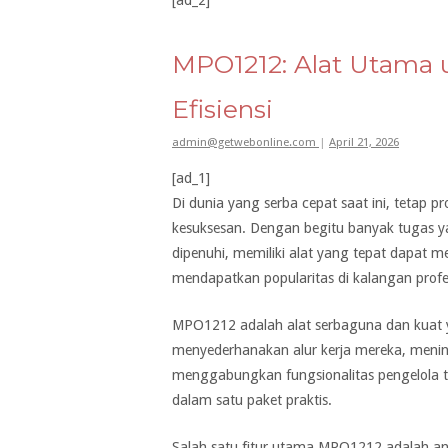
[ad_2]
MPO1212: Alat Utama u
Efisiensi
admin@getwebonline.com
|
April 21, 2026
[ad_1]
Di dunia yang serba cepat saat ini, tetap p
kesuksesan. Dengan begitu banyak tugas y
dipenuhi, memiliki alat yang tepat dapat 
mendapatkan popularitas di kalangan prof
MPO1212 adalah alat serbaguna dan kuat 
menyederhanakan alur kerja mereka, meningk
menggabungkan fungsionalitas pengelola t
dalam satu paket praktis.
Salah satu fitur utama MPO1212 adalah a