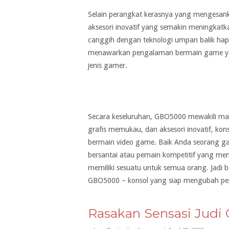
Selain perangkat kerasnya yang mengesan
aksesori inovatif yang semakin meningkat
canggih dengan teknologi umpan balik hap
menawarkan pengalaman bermain game yan
jenis gamer.
Secara keseluruhan, GBO5000 mewakili mas
grafis memukau, dan aksesori inovatif, kons
bermain video game. Baik Anda seorang g
bersantai atau pemain kompetitif yang m
memiliki sesuatu untuk semua orang. Jadi
GBO5000 – konsol yang siap mengubah per
Rasakan Sensasi Judi