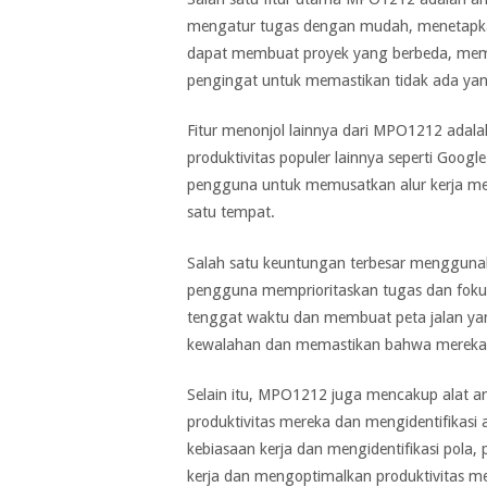
mengatur tugas dengan mudah, menetapk
dapat membuat proyek yang berbeda, mem
pengingat untuk memastikan tidak ada yan
Fitur menonjol lainnya dari MPO1212 adal
produktivitas populer lainnya seperti Googl
pengguna untuk memusatkan alur kerja me
satu tempat.
Salah satu keuntungan terbesar mengg
pengguna memprioritaskan tugas dan foku
tenggat waktu dan membuat peta jalan yan
kewalahan dan memastikan bahwa mereka
Selain itu, MPO1212 juga mencakup alat 
produktivitas mereka dan mengidentifikasi 
kebiasaan kerja dan mengidentifikasi pola
kerja dan mengoptimalkan produktivitas m