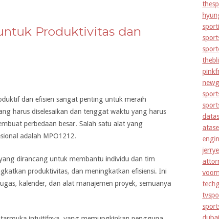
thesp
hyun
spor
ntuk Produktivitas dan
spor
sport
thebl
pinkf
newg
sport
roduktif dan efisien sangat penting untuk meraih
sport
ang harus diselesaikan dan tenggat waktu yang harus
datas
membuat perbedaan besar. Salah satu alat yang
atase
esional adalah MPO1212.
engi
jerry
yang dirancang untuk membantu individu dan tim
attor
atkan produktivitas, dan meningkatkan efisiensi. Ini
voom
ugas, kalender, dan alat manajemen proyek, semuanya
tech
tvsp
spor
duba
ntarmuka intuitifnya, yang memungkinkan pengguna