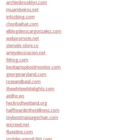
archiesbrooklyn.com
muambeiros.net
infozblog.com
chonbaihat.com
elblogdeoscargonzalez.com
webpromote.net
steroids-store.co
arteydecoracion.net
fithog.com
bestlaptopbestmonitor.com
georginaryland.com
roseandbasil.com
thewhitewhitelights.com
atdhe.ws
heckrodtwetland.org
halfheardinthestillness.com
mybestmassagechair.com
ericreed.net
fluxetine.com
mobilecasino8760.com