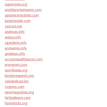
supernotes.org
worldsportsempires.com
updatecentral360.com
katamastah.com
zqscore.net
aseleraio.info
asticio.info
egardenio.info
arxteamio.info
getalexio.info
accountaudittaxcon.com
prymprint.com
sportkeeda.org
besttimespend.com
careandcure.biz
cogniyo.com
easymagazines.org
hirfanjilasmi.com
hometricks.org