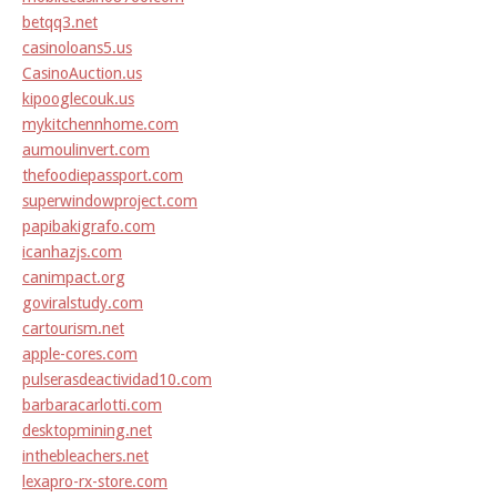
betqq3.net
casinoloans5.us
CasinoAuction.us
kipooglecouk.us
mykitchennhome.com
aumoulinvert.com
thefoodiepassport.com
superwindowproject.com
papibakigrafo.com
icanhazjs.com
canimpact.org
goviralstudy.com
cartourism.net
apple-cores.com
pulserasdeactividad10.com
barbaracarlotti.com
desktopmining.net
inthebleachers.net
lexapro-rx-store.com