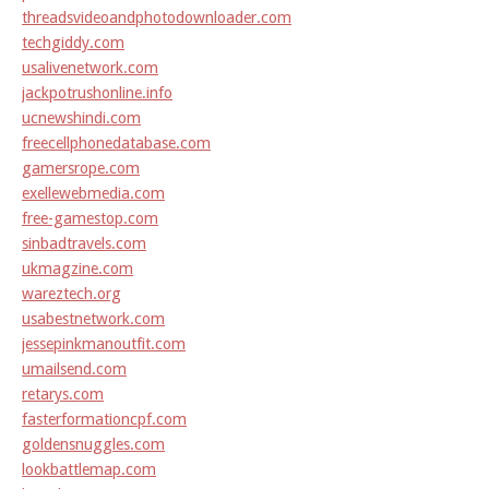
threadsvideoandphotodownloader.com
techgiddy.com
usalivenetwork.com
jackpotrushonline.info
ucnewshindi.com
freecellphonedatabase.com
gamersrope.com
exellewebmedia.com
free-gamestop.com
sinbadtravels.com
ukmagzine.com
wareztech.org
usabestnetwork.com
jessepinkmanoutfit.com
umailsend.com
retarys.com
fasterformationcpf.com
goldensnuggles.com
lookbattlemap.com