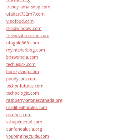
trendy-ama-shop.com
ufabett732m7.com
visiofood.com
droidwindow.com
freeprsubmission.com
ufagold666.com
myinteriorblog.com
bnewsindia.com
techiepick.com
bamzyshop.com
pondycars.com
techonfutures.com
techoologic.com
raspberryketonescanada.org
medihealthrules.com
usathrill.com
vshapedental.com
canfandalucia.org
yourengineguide.com