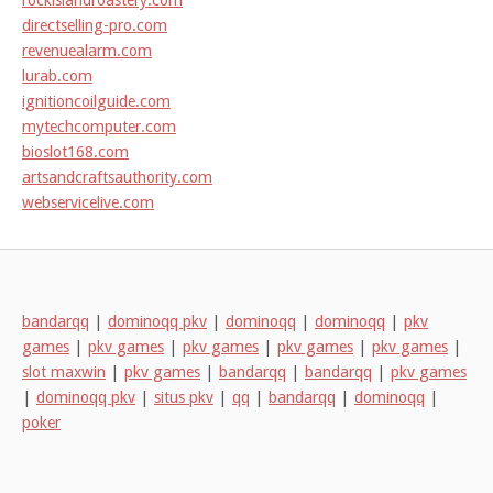
directselling-pro.com
revenuealarm.com
lurab.com
ignitioncoilguide.com
mytechcomputer.com
bioslot168.com
artsandcraftsauthority.com
webservicelive.com
bandarqq
|
dominoqq pkv
|
dominoqq
|
dominoqq
|
pkv
games
|
pkv games
|
pkv games
|
pkv games
|
pkv games
|
slot maxwin
|
pkv games
|
bandarqq
|
bandarqq
|
pkv games
|
dominoqq pkv
|
situs pkv
|
qq
|
bandarqq
|
dominoqq
|
poker