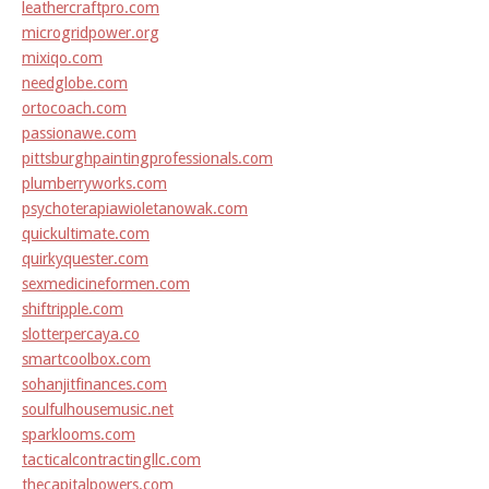
leathercraftpro.com
microgridpower.org
mixiqo.com
needglobe.com
ortocoach.com
passionawe.com
pittsburghpaintingprofessionals.com
plumberryworks.com
psychoterapiawioletanowak.com
quickultimate.com
quirkyquester.com
sexmedicineformen.com
shiftripple.com
slotterpercaya.co
smartcoolbox.com
sohanjitfinances.com
soulfulhousemusic.net
sparklooms.com
tacticalcontractingllc.com
thecapitalpowers.com