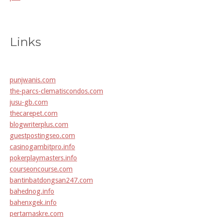
Links
punjwanis.com
the-parcs-clematiscondos.com
jusu-gb.com
thecarepet.com
blogwriterplus.com
guestpostingseo.com
casinogambitpro.info
pokerplaymasters.info
courseoncourse.com
bantinbatdongsan247.com
bahednog.info
bahenxgek.info
pertamaskre.com