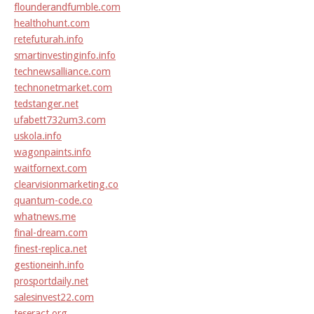
flounderandfumble.com
healthohunt.com
retefuturah.info
smartinvestinginfo.info
technewsalliance.com
technonetmarket.com
tedstanger.net
ufabett732um3.com
uskola.info
wagonpaints.info
waitfornext.com
clearvisionmarketing.co
quantum-code.co
whatnews.me
final-dream.com
finest-replica.net
gestioneinh.info
prosportdaily.net
salesinvest22.com
teseract.org