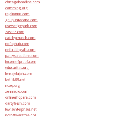
chicagoheadline.com
camming.org
rajalion88.com
goupuntacana.com
riversedgepark.com
zaseez.com
catchycrunch.com
nofaphub.com
nefertitingalls.com
patsyscreations.com
income4proof.com
educaritas.org
lensajelajah.com
betflik09.net
ncaq.org
xenmicro.com
onlineshopera.com
dartyfresh.com
lewisenterprises.net
pcsoftwarefree.org