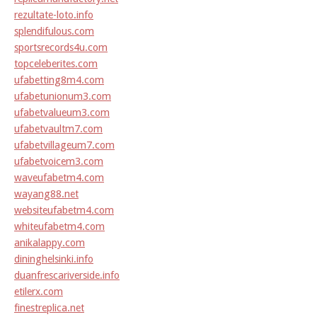
rezultate-loto.info
splendifulous.com
sportsrecords4u.com
topceleberites.com
ufabetting8m4.com
ufabetunionum3.com
ufabetvalueum3.com
ufabetvaultm7.com
ufabetvillageum7.com
ufabetvoicem3.com
waveufabetm4.com
wayang88.net
websiteufabetm4.com
whiteufabetm4.com
anikalappy.com
dininghelsinki.info
duanfrescariverside.info
etilerx.com
finestreplica.net