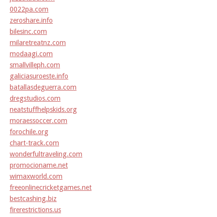
0022pa.com
zeroshare.info
bilesinc.com
milaretreatnz.com
modaagi.com
smallvilleph.com
galiciasuroeste.info
batallasdeguerra.com
dregstudios.com
neatstuffhelpskids.org
moraessoccer.com
forochile.org
chart-track.com
wonderfultraveling.com
promocioname.net
wimaxworld.com
freeonlinecricketgames.net
bestcashing.biz
firerestrictions.us