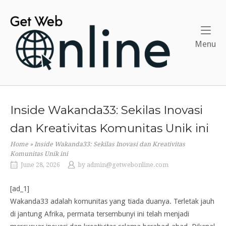
Skip
to
Home
content
Me
Menu
Inside Wakanda33: Sekilas Inovasi
dan Kreativitas Komunitas Unik ini
Home
»
Inside Wakanda33: Sekilas Inovasi dan Kreativitas
Komunitas Unik ini
June 28, 2026
by
admin@getwebonline.com
[ad_1]
Wakanda33 adalah komunitas yang tiada duanya. Terletak jauh
di jantung Afrika, permata tersembunyi ini telah menjadi