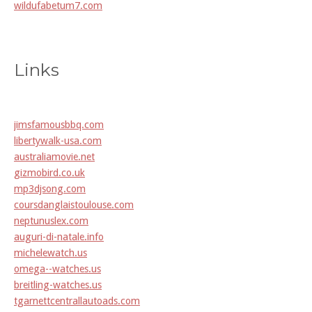
wildufabetum7.com
Links
jimsfamousbbq.com
libertywalk-usa.com
australiamovie.net
gizmobird.co.uk
mp3djsong.com
coursdanglaistoulouse.com
neptunuslex.com
auguri-di-natale.info
michelewatch.us
omega--watches.us
breitling-watches.us
tgarnettcentrallautoads.com