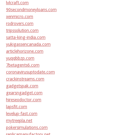
lvlcraft.com
90secondmoneyloans.com
xenmicro.com
rodrovers.com
tripssolution.com
satta-king-india.com
yukigassencanada.com
articlehorizone.com
yuqqbbzp.com
7betagents6.com
coronavirusuptodate.com
crackinstreams.com
gadgetspak.com
gearsngadget.com
hireseodoctor.com
lapsfit.com
levelup-fast.com
mytreepla.net
pokersimulations.com
replicamanufactory.net