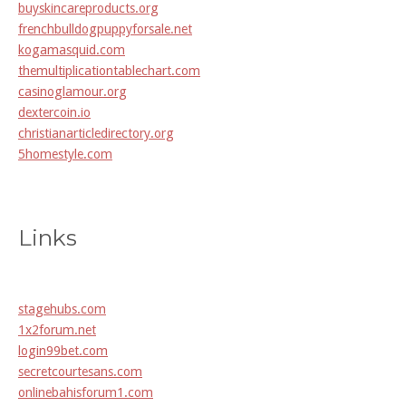
buyskincareproducts.org
frenchbulldogpuppyforsale.net
kogamasquid.com
themultiplicationtablechart.com
casinoglamour.org
dextercoin.io
christianarticledirectory.org
5homestyle.com
Links
stagehubs.com
1x2forum.net
login99bet.com
secretcourtesans.com
onlinebahisforum1.com