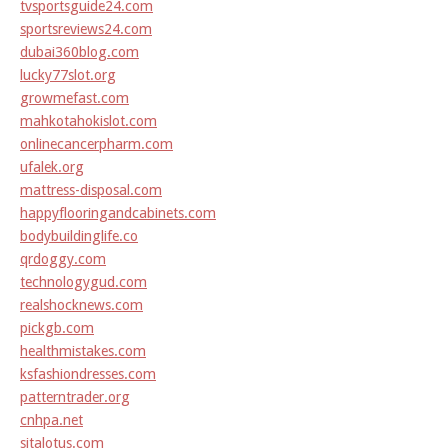
tvsportsguide24.com
sportsreviews24.com
dubai360blog.com
lucky77slot.org
growmefast.com
mahkotahokislot.com
onlinecancerpharm.com
ufalek.org
mattress-disposal.com
happyflooringandcabinets.com
bodybuildinglife.co
qrdoggy.com
technologygud.com
realshocknews.com
pickgb.com
healthmistakes.com
ksfashiondresses.com
patterntrader.org
cnhpa.net
sitalotus.com