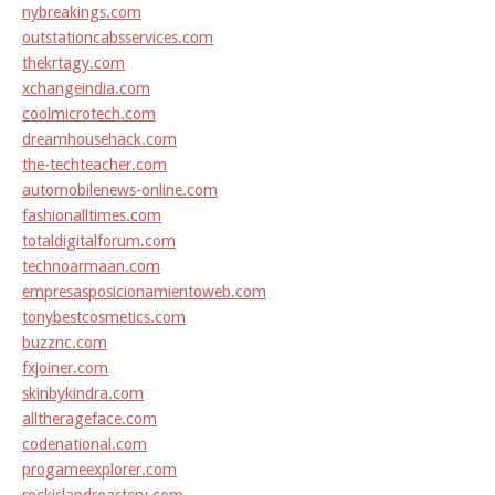
nybreakings.com
outstationcabsservices.com
thekrtagy.com
xchangeindia.com
coolmicrotech.com
dreamhousehack.com
the-techteacher.com
automobilenews-online.com
fashionalltimes.com
totaldigitalforum.com
technoarmaan.com
empresasposicionamientoweb.com
tonybestcosmetics.com
buzznc.com
fxjoiner.com
skinbykindra.com
alltherageface.com
codenational.com
progameexplorer.com
rockislandroastery.com