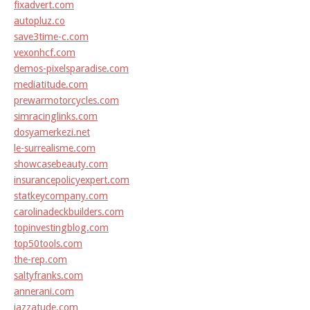
fixadvert.com
autopluz.co
save3time-c.com
vexonhcf.com
demos-pixelsparadise.com
mediatitude.com
prewarmotorcycles.com
simracinglinks.com
dosyamerkezi.net
le-surrealisme.com
showcasebeauty.com
insurancepolicyexpert.com
statkeycompany.com
carolinadeckbuilders.com
topinvestingblog.com
top50tools.com
the-rep.com
saltyfranks.com
annerani.com
jazzatude.com