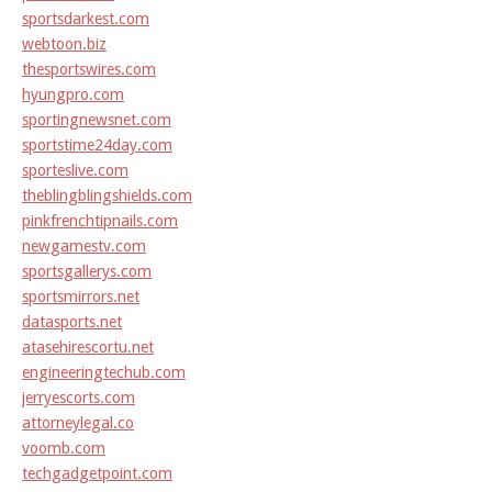
sportsdarkest.com
webtoon.biz
thesportswires.com
hyungpro.com
sportingnewsnet.com
sportstime24day.com
sporteslive.com
theblingblingshields.com
pinkfrenchtipnails.com
newgamestv.com
sportsgallerys.com
sportsmirrors.net
datasports.net
atasehirescortu.net
engineeringtechub.com
jerryescorts.com
attorneylegal.co
voomb.com
techgadgetpoint.com