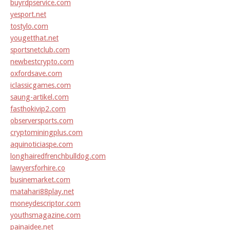
buyrdpservice.com
yesport.net
tostylo.com
yougetthat.net
sportsnetclub.com
newbestcrypto.com
oxfordsave.com
iclassicgames.com
saung-artikel.com
fasthokivip2.com
observersports.com
cryptominingplus.com
aquinoticiaspe.com
longhairedfrenchbulldog.com
lawyersforhire.co
businemarket.com
matahari88play.net
moneydescriptor.com
youthsmagazine.com
painaidee.net