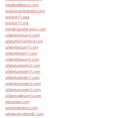
tobabet88slot3.com
todayscurrentnews.com
totobet77.asia
totobet77.org
trendingpublication.com
ufabettererum3.com
ufabettermentm4.com
ufabettersum7.com
ufabettinwm7.com
ufabettinwum3.com
ufabetunitedm3.com
ufabetunitedm7.com
ufabetuskedm7.com
ufabetutoredm3.com
ufabetutoredm7.com
ufabetvalleyum3.com
veloxview.com
westufabetm3.com
whiskeybrothersllc.com