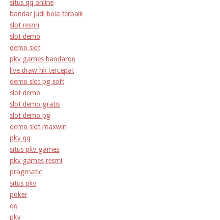
situs qq online
bandar judi bola terbaik
slot resmi
slot demo
demo slot
pkv games bandarqq
live draw hk tercepat
demo slot pg soft
slot demo
slot demo gratis
slot demo pg
demo slot maxwin
pkv qq
situs pkv games
pkv games resmi
pragmatic
situs pkv
poker
qq
pkv