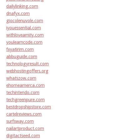
dailylinking.com
dnafyx.com
giocolenuvole.com
iyouessential.com
withloveamity.com
youlearncode.com
fxyatirim.com
abbuguide.com
technologyresult.com
webhostingoffers.org
whatszow.com
ehomeamerca.com
techintendo.com
techgreenpure.com
bestdropshipstore.com
cartelreviews.com
surfsway.com
nailartproduct.com
digitactseed.com