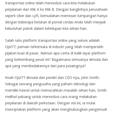
transportasi online telah merevolusi cara kita melakukan
perjalanan dari titik A ke titik B. Dengan bangkitnya perusahaan
seperti Uber dan Lyft, kemudahan memesan tumpangan hanya
dengan beberapa ketukan di ponsel cerdas Anda telah menjadi
kebutuhan pokok dalam kehidupan kita sehari-hari.
Salah satu platform transportasi online yang sukses adalah
Ojol77, pemain terkemuka di industri yang telah memperoleh
pijakan kuat di pasar. Namun apa cerita di balik layar platform
yang berkembang pesat ini? Bagaimana semuanya dimulai dan
apa yang membedakannya dari para pesaingnya?
Kisah Ojol77 dimulai dari pendiri dan CEO-nya, John Smith.
Sebagai seorang pengusaha yang paham teknologi dan
memiliki hasrat untuk memecahkan masalah sehari-hari, Smith
melihat peluang untuk merevolusi cara orang melakukan
perjalanan di daerah perkotaan. Dengan visi ini, ia mulai
menciptakan platform yang akan menghubungkan pengemudi