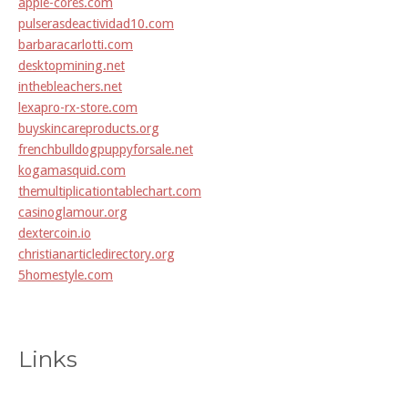
apple-cores.com
pulserasdeactividad10.com
barbaracarlotti.com
desktopmining.net
inthebleachers.net
lexapro-rx-store.com
buyskincareproducts.org
frenchbulldogpuppyforsale.net
kogamasquid.com
themultiplicationtablechart.com
casinoglamour.org
dextercoin.io
christianarticledirectory.org
5homestyle.com
Links