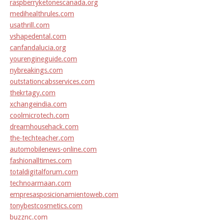
raspberryketonescanada.org
medihealthrules.com
usathrill.com
vshapedental.com
canfandalucia.org
yourengineguide.com
nybreakings.com
outstationcabsservices.com
thekrtagy.com
xchangeindia.com
coolmicrotech.com
dreamhousehack.com
the-techteacher.com
automobilenews-online.com
fashionalltimes.com
totaldigitalforum.com
technoarmaan.com
empresasposicionamientoweb.com
tonybestcosmetics.com
buzznc.com