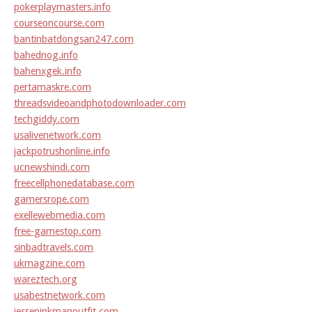
pokerplaymasters.info
courseoncourse.com
bantinbatdongsan247.com
bahednog.info
bahenxgek.info
pertamaskre.com
threadsvideoandphotodownloader.com
techgiddy.com
usalivenetwork.com
jackpotrushonline.info
ucnewshindi.com
freecellphonedatabase.com
gamersrope.com
exellewebmedia.com
free-gamestop.com
sinbadtravels.com
ukmagzine.com
wareztech.org
usabestnetwork.com
jessepinkmanoutfit.com