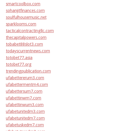
smartcoolbox.com
sohanjitfinances.com
soulfulhousemusic.net
sparklooms.com
tacticalcontractingllc.com
thecapitalpowers.com
tobabet88slot3.com
todayscurrentnews.com
totobet77.asia
totobet77.org
trendingpublication.com
ufabettererum3.com
ufabettermentm4.com
ufabettersum7.com
ufabettinwm7.com
ufabettinwum3.com
ufabetunitedm3.com
ufabetunitedm7.com
ufabetuskedm7.com