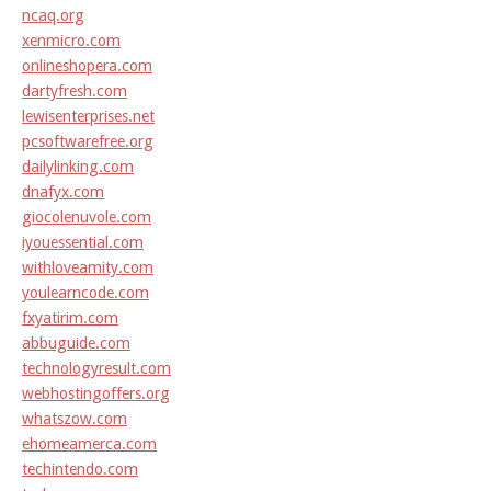
ncaq.org
xenmicro.com
onlineshopera.com
dartyfresh.com
lewisenterprises.net
pcsoftwarefree.org
dailylinking.com
dnafyx.com
giocolenuvole.com
iyouessential.com
withloveamity.com
youlearncode.com
fxyatirim.com
abbuguide.com
technologyresult.com
webhostingoffers.org
whatszow.com
ehomeamerca.com
techintendo.com