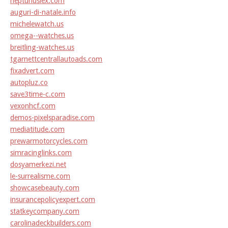
neptunuslex.com
auguri-di-natale.info
michelewatch.us
omega--watches.us
breitling-watches.us
tgarnettcentrallautoads.com
fixadvert.com
autopluz.co
save3time-c.com
vexonhcf.com
demos-pixelsparadise.com
mediatitude.com
prewarmotorcycles.com
simracinglinks.com
dosyamerkezi.net
le-surrealisme.com
showcasebeauty.com
insurancepolicyexpert.com
statkeycompany.com
carolinadeckbuilders.com