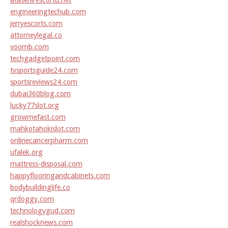
atasehirescortu.net
engineeringtechub.com
jerryescorts.com
attorneylegal.co
voomb.com
techgadgetpoint.com
tvsportsguide24.com
sportsreviews24.com
dubai360blog.com
lucky77slot.org
growmefast.com
mahkotahokislot.com
onlinecancerpharm.com
ufalek.org
mattress-disposal.com
happyflooringandcabinets.com
bodybuildinglife.co
qrdoggy.com
technologygud.com
realshocknews.com