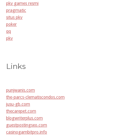
pkv games resmi
pragmatic
situs pkv
poker
qq
pkv
Links
punjwanis.com
the-parcs-clematiscondos.com
jusu-gb.com
thecarepet.com
blogwriterplus.com
guestpostingseo.com
casinogambitpro.info