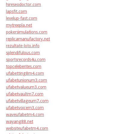
hireseodoctor.com
lapsfit.com
levelup-fast.com
mytreepla.net
pokersimulations.com
replicamanufactory.net
rezultate-loto.info
splendifulous.com
sportsrecords4u.com
topceleberites.com
ufabetting8m4.com
ufabetunionum3.com
ufabetvalueum3.com
ufabetvaultm7.com
ufabetvillageum7.com
ufabetvoicem3.com
waveufabetm4.com
wayang88.net
websiteufabetm4.com