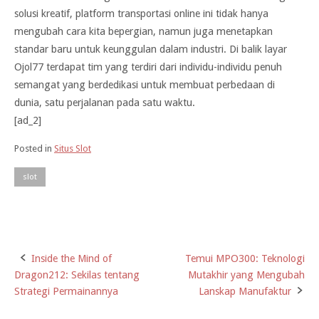
solusi kreatif, platform transportasi online ini tidak hanya
mengubah cara kita bepergian, namun juga menetapkan
standar baru untuk keunggulan dalam industri. Di balik layar
Ojol77 terdapat tim yang terdiri dari individu-individu penuh
semangat yang berdedikasi untuk membuat perbedaan di
dunia, satu perjalanan pada satu waktu.
[ad_2]
Posted in
Situs Slot
slot
Inside the Mind of
Temui MPO300: Teknologi
Post
Dragon212: Sekilas tentang
Mutakhir yang Mengubah
navigation
Strategi Permainannya
Lanskap Manufaktur