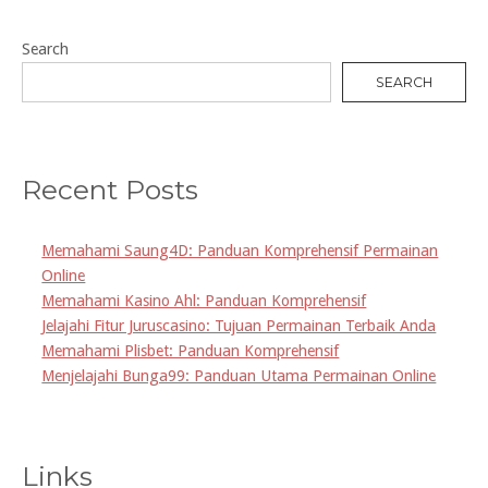
Search
SEARCH
Recent Posts
Memahami Saung4D: Panduan Komprehensif Permainan
Online
Memahami Kasino Ahl: Panduan Komprehensif
Jelajahi Fitur Juruscasino: Tujuan Permainan Terbaik Anda
Memahami Plisbet: Panduan Komprehensif
Menjelajahi Bunga99: Panduan Utama Permainan Online
Links