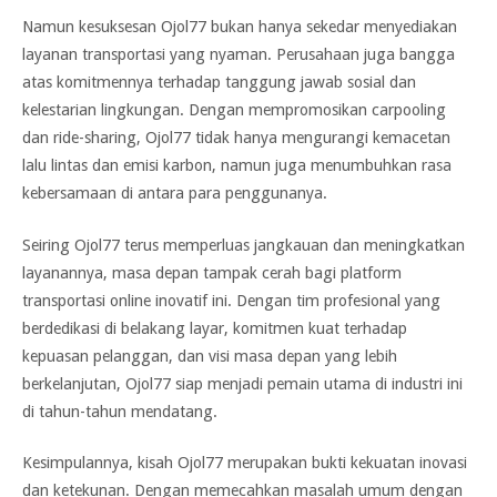
Namun kesuksesan Ojol77 bukan hanya sekedar menyediakan
layanan transportasi yang nyaman. Perusahaan juga bangga
atas komitmennya terhadap tanggung jawab sosial dan
kelestarian lingkungan. Dengan mempromosikan carpooling
dan ride-sharing, Ojol77 tidak hanya mengurangi kemacetan
lalu lintas dan emisi karbon, namun juga menumbuhkan rasa
kebersamaan di antara para penggunanya.
Seiring Ojol77 terus memperluas jangkauan dan meningkatkan
layanannya, masa depan tampak cerah bagi platform
transportasi online inovatif ini. Dengan tim profesional yang
berdedikasi di belakang layar, komitmen kuat terhadap
kepuasan pelanggan, dan visi masa depan yang lebih
berkelanjutan, Ojol77 siap menjadi pemain utama di industri ini
di tahun-tahun mendatang.
Kesimpulannya, kisah Ojol77 merupakan bukti kekuatan inovasi
dan ketekunan. Dengan memecahkan masalah umum dengan