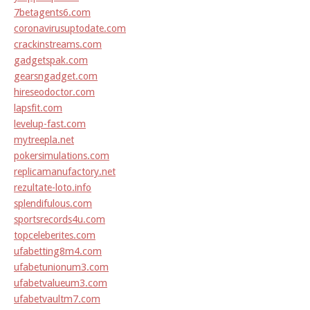
7betagents6.com
coronavirusuptodate.com
crackinstreams.com
gadgetspak.com
gearsngadget.com
hireseodoctor.com
lapsfit.com
levelup-fast.com
mytreepla.net
pokersimulations.com
replicamanufactory.net
rezultate-loto.info
splendifulous.com
sportsrecords4u.com
topceleberites.com
ufabetting8m4.com
ufabetunionum3.com
ufabetvalueum3.com
ufabetvaultm7.com