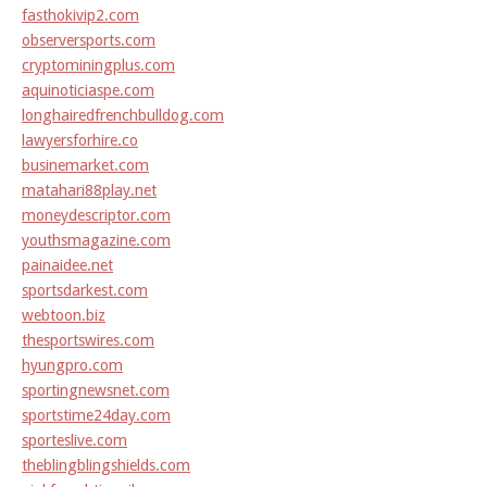
fasthokivip2.com
observersports.com
cryptominingplus.com
aquinoticiaspe.com
longhairedfrenchbulldog.com
lawyersforhire.co
businemarket.com
matahari88play.net
moneydescriptor.com
youthsmagazine.com
painaidee.net
sportsdarkest.com
webtoon.biz
thesportswires.com
hyungpro.com
sportingnewsnet.com
sportstime24day.com
sporteslive.com
theblingblingshields.com