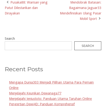
Pusaka88: Warisan yang
Mendobrak Batasan:
Post
Patut Dilestarikan dan
Bagaimana Jaguar33
navigation
Dirayakan
Mendefinisikan Ulang Pasar
Mobil Sport
Search
SEARCH
Recent Posts
Mengapa Dunia303 Menjadi Pilihan Utama Para Pemain
Online
Menjelajahi Keunikan Dewanaga77
Menjelajahi Jeniustoto: Panduan Utama Taruhan Online
Pengertian Dewi4D: Panduan Komprehensif