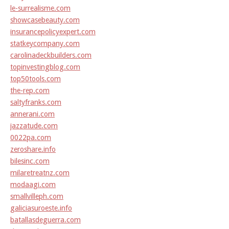
le-surrealisme.com
showcasebeauty.com
insurancepolicyexpert.com
statkeycompany.com
carolinadeckbuilders.com
topinvestingblog.com
top50tools.com
the-rep.com
saltyfranks.com
annerani.com
jazzatude.com
0022pa.com
zeroshare.info
bilesinc.com
milaretreatnz.com
modaagi.com
smallvilleph.com
galiciasuroeste.info
batallasdeguerra.com