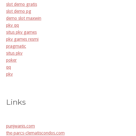
slot demo gratis
slot demo pg
demo slot maxwin
pkv qq
situs pkv games
pkv games resmi
pragmatic
situs pkv
poker
qq
pkv
Links
punjwanis.com
the-parcs-clematiscondos.com