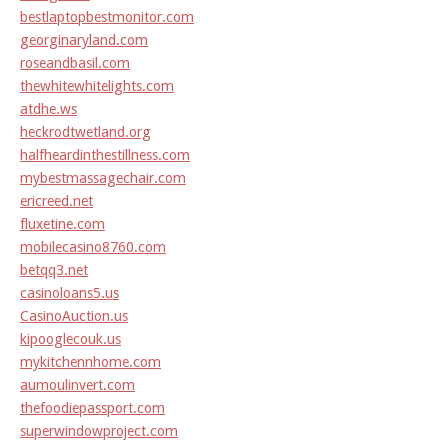
bestlaptopbestmonitor.com
georginaryland.com
roseandbasil.com
thewhitewhitelights.com
atdhe.ws
heckrodtwetland.org
halfheardinthestillness.com
mybestmassagechair.com
ericreed.net
fluxetine.com
mobilecasino8760.com
betqq3.net
casinoloans5.us
CasinoAuction.us
kipooglecouk.us
mykitchennhome.com
aumoulinvert.com
thefoodiepassport.com
superwindowproject.com