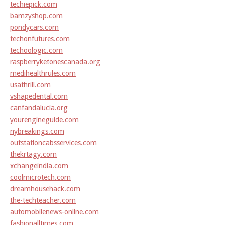
techiepick.com
bamzyshop.com
pondycars.com
techonfutures.com
techoologic.com
raspberryketonescanada.org
medihealthrules.com
usathrill.com
vshapedental.com
canfandalucia.org
yourengineguide.com
nybreakings.com
outstationcabsservices.com
thekrtagy.com
xchangeindia.com
coolmicrotech.com
dreamhousehack.com
the-techteacher.com
automobilenews-online.com
fashionalltimes.com