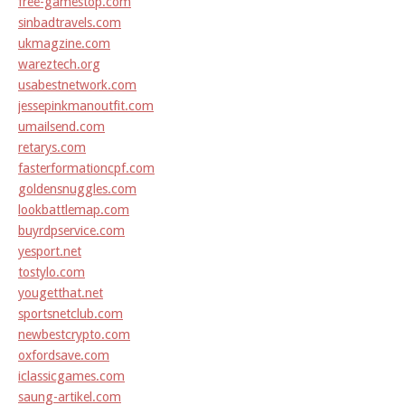
free-gamestop.com
sinbadtravels.com
ukmagzine.com
wareztech.org
usabestnetwork.com
jessepinkmanoutfit.com
umailsend.com
retarys.com
fasterformationcpf.com
goldensnuggles.com
lookbattlemap.com
buyrdpservice.com
yesport.net
tostylo.com
yougetthat.net
sportsnetclub.com
newbestcrypto.com
oxfordsave.com
iclassicgames.com
saung-artikel.com