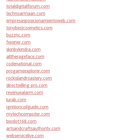
totaldigitalforum.com
technoarmaan.com
empresasposicionamientoweb.com
tonybestcosmetics.com
buzznc.com
fxjoiner.com
skinbykindra.com
alltherageface.com
codenational.com
progameexplorer.com
rockislandroastery.com
directselling-pro.com
revenuealarm.com
lurab.com
ignitioncoilguide.com
mytechcomputer.com
bioslot168.com
artsandcraftsauthority.com
webservicelive.com