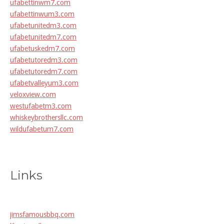
ufabettinwm7.com
ufabettinwum3.com
ufabetunitedm3.com
ufabetunitedm7.com
ufabetuskedm7.com
ufabetutoredm3.com
ufabetutoredm7.com
ufabetvalleyum3.com
veloxview.com
westufabetm3.com
whiskeybrothersllc.com
wildufabetum7.com
Links
jimsfamousbbq.com