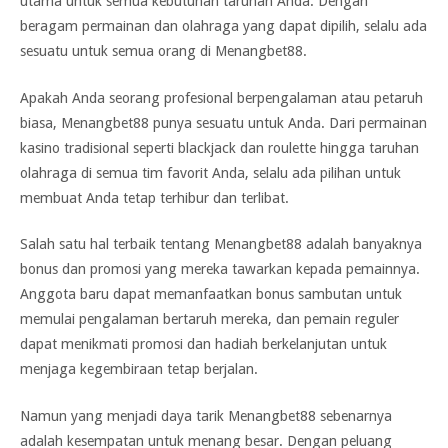
utama untuk semua kebutuhan taruhan Anda. Dengan
beragam permainan dan olahraga yang dapat dipilih, selalu ada
sesuatu untuk semua orang di Menangbet88.
Apakah Anda seorang profesional berpengalaman atau petaruh
biasa, Menangbet88 punya sesuatu untuk Anda. Dari permainan
kasino tradisional seperti blackjack dan roulette hingga taruhan
olahraga di semua tim favorit Anda, selalu ada pilihan untuk
membuat Anda tetap terhibur dan terlibat.
Salah satu hal terbaik tentang Menangbet88 adalah banyaknya
bonus dan promosi yang mereka tawarkan kepada pemainnya.
Anggota baru dapat memanfaatkan bonus sambutan untuk
memulai pengalaman bertaruh mereka, dan pemain reguler
dapat menikmati promosi dan hadiah berkelanjutan untuk
menjaga kegembiraan tetap berjalan.
Namun yang menjadi daya tarik Menangbet88 sebenarnya
adalah kesempatan untuk menang besar. Dengan peluang