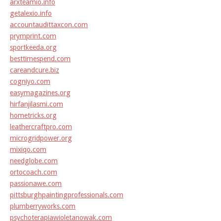
arxteamio.info
getalexio.info
accountaudittaxcon.com
prymprint.com
sportkeeda.org
besttimespend.com
careandcure.biz
cogniyo.com
easymagazines.org
hirfanjilasmi.com
hometricks.org
leathercraftpro.com
microgridpower.org
mixiqo.com
needglobe.com
ortocoach.com
passionawe.com
pittsburghpaintingprofessionals.com
plumberryworks.com
psychoterapiawioletanowak.com