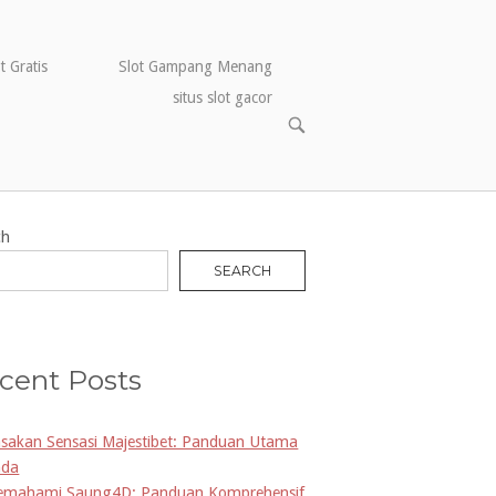
t Gratis
Slot Gampang Menang
situs slot gacor
OPEN
SEARCH
BAR
ch
SEARCH
cent Posts
sakan Sensasi Majestibet: Panduan Utama
nda
mahami Saung4D: Panduan Komprehensif