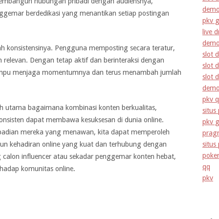
membangun hubungan pribadi dengan audiensnya,
demo
mar berdedikasi yang menantikan setiap postingan
pkv 
live 
demo 
ah konsistensinya. Pengguna memposting secara teratur,
slot
relevan. Dengan tetap aktif dan berinteraksi dengan
slot 
mampu menjaga momentumnya dan terus menambah jumlah
slot
demo
pkv 
h utama bagaimana kombinasi konten berkualitas,
situs
onsisten dapat membawa kesuksesan di dunia online.
pkv 
ibadian mereka yang menawan, kita dapat memperoleh
prag
un kehadiran online yang kuat dan terhubung dengan
situs
poke
g calon influencer atau sekadar penggemar konten hebat,
qq
hadap komunitas online.
pkv