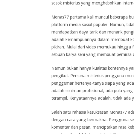
sosok misterius yang menghebohkan intern
Monas77 pertama kali muncul beberapa bul
platform media sosial populer. Namun, ti
mendapatkan daya tarik dan menarik peng
adalah kemampuannya dalam membuat ko
pikiran. Mulai dari video memukau hingga 
sebuah karya seni yang membuat pemirsa d
Namun bukan hanya kualitas kontennya 
pengikut. Persona misterius pengguna me
penggemar bertanya-tanya siapa yang ada 
adalah seniman profesional, ada pula yan
terampil. Kenyataannya adalah, tidak ada 
Salah satu rahasia kesuksesan Monas77 a
dengan cara yang bermakna. Pengguna seca
komentar dan pesan, menciptakan rasa ke