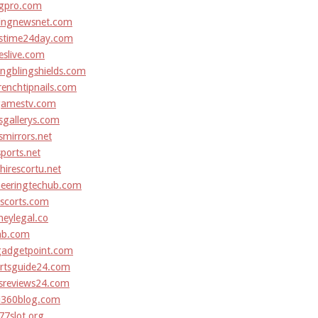
gpro.com
tingnewsnet.com
tstime24day.com
eslive.com
ingblingshields.com
renchtipnails.com
amestv.com
sgallerys.com
smirrors.net
ports.net
hirescortu.net
neeringtechub.com
escorts.com
neylegal.co
b.com
gadgetpoint.com
ortsguide24.com
tsreviews24.com
i360blog.com
77slot.org