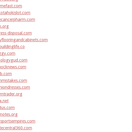
mefast.com
otahokislot.com
necancerpharm.com
k.org
ess-disposal.com
yflooringandcabinets.com
uildinglife.co
ggy.com
nologygud.com
shocknews.com
gb.com
thmistakes.com
hiondresses.com
rntrader.org
a.net
otus.com
notes.org
dsportsempires.com
tecentral360.com