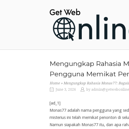
Skip
to
Home
content
Mengungkap Rahasia M
Pengguna Memikat Peno
Home
»
Mengungkap Rahasia Monas77: Bagai
June 3, 2026
by
admin@getwebonlin
[ad_1]
Monas77 adalah nama pengguna yang sedang
misterius ini telah memikat penonton di se
Namun siapakah Monas77 itu, dan apa rahasi