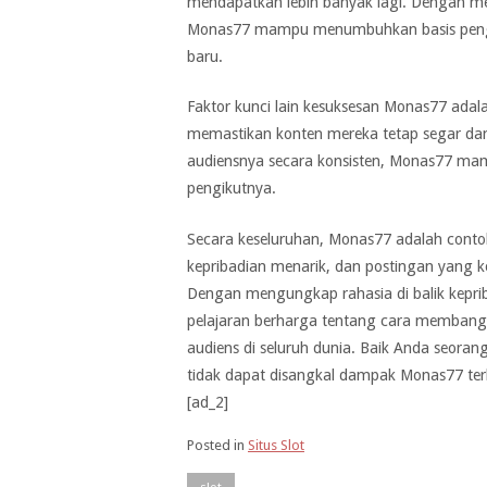
mendapatkan lebih banyak lagi. Dengan 
Monas77 mampu menumbuhkan basis pengge
baru.
Faktor kunci lain kesuksesan Monas77 adal
memastikan konten mereka tetap segar dan 
audiensnya secara konsisten, Monas77 
pengikutnya.
Secara keseluruhan, Monas77 adalah conto
kepribadian menarik, dan postingan yang k
Dengan mengungkap rahasia di balik kepr
pelajaran berharga tentang cara membang
audiens di seluruh dunia. Baik Anda seoran
tidak dapat disangkal dampak Monas77 ter
[ad_2]
Posted in
Situs Slot