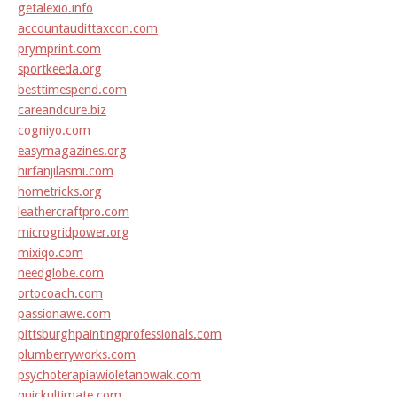
getalexio.info
accountaudittaxcon.com
prymprint.com
sportkeeda.org
besttimespend.com
careandcure.biz
cogniyo.com
easymagazines.org
hirfanjilasmi.com
hometricks.org
leathercraftpro.com
microgridpower.org
mixiqo.com
needglobe.com
ortocoach.com
passionawe.com
pittsburghpaintingprofessionals.com
plumberryworks.com
psychoterapiawioletanowak.com
quickultimate.com