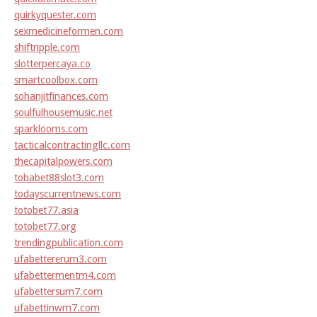
quirkyquester.com
sexmedicineformen.com
shiftripple.com
slotterpercaya.co
smartcoolbox.com
sohanjitfinances.com
soulfulhousemusic.net
sparklooms.com
tacticalcontractingllc.com
thecapitalpowers.com
tobabet88slot3.com
todayscurrentnews.com
totobet77.asia
totobet77.org
trendingpublication.com
ufabettererum3.com
ufabettermentm4.com
ufabettersum7.com
ufabettinwm7.com