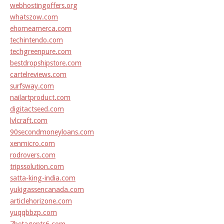
webhostingoffers.org
whatszow.com
ehomeamerca.com
techintendo.com
techgreenpure.com
bestdropshipstore.com
cartelreviews.com
surfsway.com
nailartproduct.com
digitactseed.com
lvlcraft.com
90secondmoneyloans.com
xenmicro.com
rodrovers.com
tripssolution.com
satta-king-india.com
yukigassencanada.com
articlehorizone.com
yuqqbbzp.com
7betagents6.com