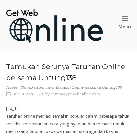
Skip
to
Home
content
Me
Menu
Temukan Serunya Taruhan Online
bersama Untung138
Home
»
Temukan Serunya Taruhan Online bersama Untung138
June 4, 2026
by
admin@getwebonline.com
[ad_1]
Taruhan online menjadi semakin populer dalam beberapa tahun
terakhir, menawarkan cara yang nyaman dan menarik untuk
memasang taruhan pada permainan olahraga dan kasino