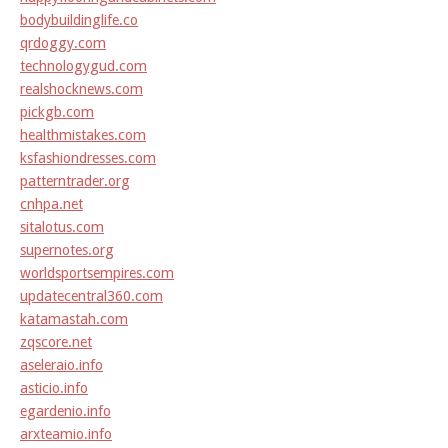
bodybuildinglife.co
qrdoggy.com
technologygud.com
realshocknews.com
pickgb.com
healthmistakes.com
ksfashiondresses.com
patterntrader.org
cnhpa.net
sitalotus.com
supernotes.org
worldsportsempires.com
updatecentral360.com
katamastah.com
zqscore.net
aseleraio.info
asticio.info
egardenio.info
arxteamio.info