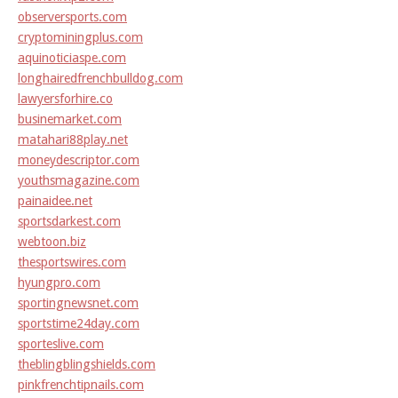
observersports.com
cryptominingplus.com
aquinoticiaspe.com
longhairedfrenchbulldog.com
lawyersforhire.co
businemarket.com
matahari88play.net
moneydescriptor.com
youthsmagazine.com
painaidee.net
sportsdarkest.com
webtoon.biz
thesportswires.com
hyungpro.com
sportingnewsnet.com
sportstime24day.com
sporteslive.com
theblingblingshields.com
pinkfrenchtipnails.com