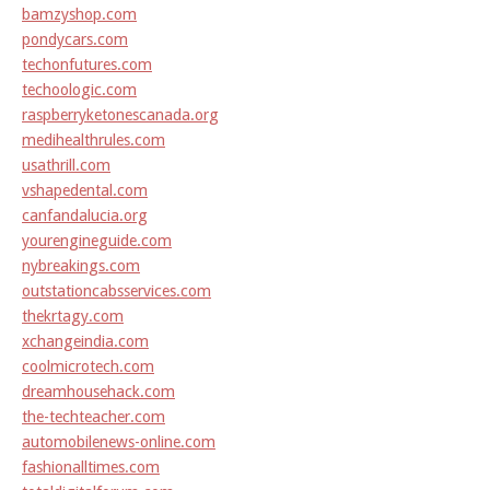
bamzyshop.com
pondycars.com
techonfutures.com
techoologic.com
raspberryketonescanada.org
medihealthrules.com
usathrill.com
vshapedental.com
canfandalucia.org
yourengineguide.com
nybreakings.com
outstationcabsservices.com
thekrtagy.com
xchangeindia.com
coolmicrotech.com
dreamhousehack.com
the-techteacher.com
automobilenews-online.com
fashionalltimes.com