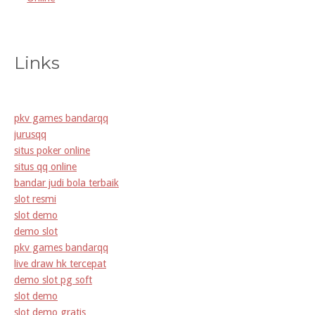
Links
pkv games bandarqq
jurusqq
situs poker online
situs qq online
bandar judi bola terbaik
slot resmi
slot demo
demo slot
pkv games bandarqq
live draw hk tercepat
demo slot pg soft
slot demo
slot demo gratis