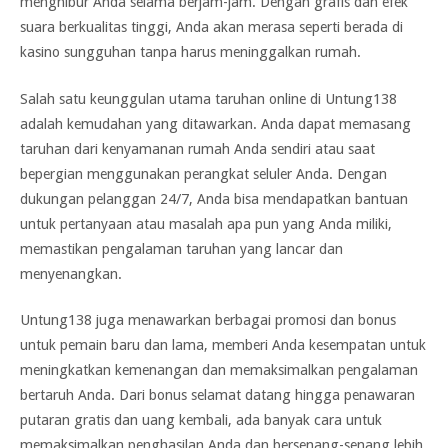
menghibur Anda selama berjam-jam. Dengan grafis dan efek
suara berkualitas tinggi, Anda akan merasa seperti berada di
kasino sungguhan tanpa harus meninggalkan rumah.
Salah satu keunggulan utama taruhan online di Untung138
adalah kemudahan yang ditawarkan. Anda dapat memasang
taruhan dari kenyamanan rumah Anda sendiri atau saat
bepergian menggunakan perangkat seluler Anda. Dengan
dukungan pelanggan 24/7, Anda bisa mendapatkan bantuan
untuk pertanyaan atau masalah apa pun yang Anda miliki,
memastikan pengalaman taruhan yang lancar dan
menyenangkan.
Untung138 juga menawarkan berbagai promosi dan bonus
untuk pemain baru dan lama, memberi Anda kesempatan untuk
meningkatkan kemenangan dan memaksimalkan pengalaman
bertaruh Anda. Dari bonus selamat datang hingga penawaran
putaran gratis dan uang kembali, ada banyak cara untuk
memaksimalkan penghasilan Anda dan bersenang-senang lebih