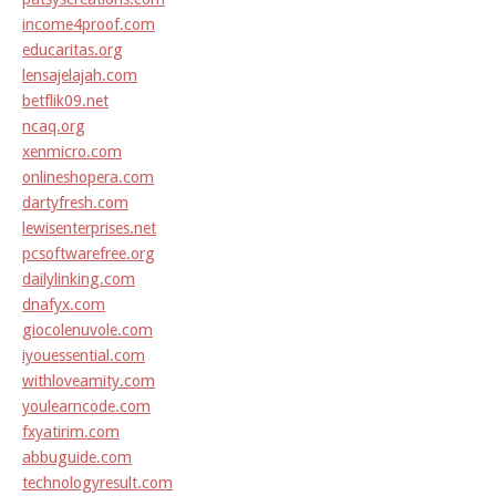
income4proof.com
educaritas.org
lensajelajah.com
betflik09.net
ncaq.org
xenmicro.com
onlineshopera.com
dartyfresh.com
lewisenterprises.net
pcsoftwarefree.org
dailylinking.com
dnafyx.com
giocolenuvole.com
iyouessential.com
withloveamity.com
youlearncode.com
fxyatirim.com
abbuguide.com
technologyresult.com