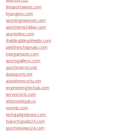
webtoon.biz
thesportswires.com
hyungpro.com
sportingnewsnet.com
sportstime24day.com
sporteslive.com
theblingblingshields.com
pinkfrenchtipnails.com
newgamestv.com
sportsgallerys.com
sportsmirrors.net
datasports.net
atasehirescortu.net
engineeringtechub.com
jerryescorts.com
attorneylegal.co
voomb.com
techgadgetpoint.com
tvsportsguide24.com
sportsreviews24.com