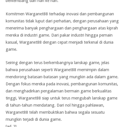
berkembang dari hari ke hari.
Komitmen Warganet88 terhadap inovasi dan pembangunan
komunitas tidak luput dari perhatian, dengan perusahaan yang
menerima banyak penghargaan dan penghargaan atas kiprah
mereka di industri game. Dari pakar industri hingga pemain
kasual, Warganet88 dengan cepat menjadi terkenal di dunia
game.
Seiring dengan terus berkembangnya lanskap game, jelas
bahwa perusahaan seperti Warganet88 memimpin dalam
mendorong batasan-batasan yang mungkin ada dalam game.
Dengan fokus mereka pada inovasi, pembangunan komunitas,
dan menghadirkan pengalaman bermain game berkualitas
tinggi, Warganet88 siap untuk terus mengubah lanskap game
di tahun-tahun mendatang. Dari nol hingga pahlawan,
Warganet88 telah membuktikan bahwa segala sesuatu
mungkin terjadi di dunia game.
[ad_2]