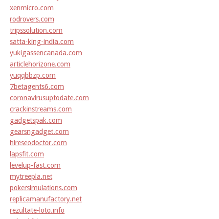
xenmicro.com
rodrovers.com
tripssolution.com
satta-king-india.com
yukigassencanada.com
articlehorizone.com
yuqqbbzp.com
7betagents6.com
coronavirusuptodate.com
crackinstreams.com
gadgetspak.com
gearsngadget.com
hireseodoctor.com
lapsfit.com
levelup-fast.com
mytreepla.net
pokersimulations.com
replicamanufactory.net
rezultate-loto.info