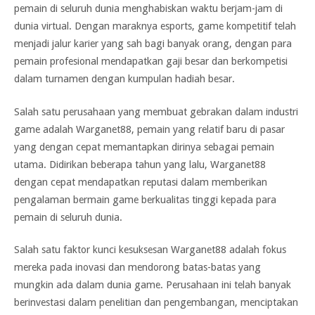
pemain di seluruh dunia menghabiskan waktu berjam-jam di
dunia virtual. Dengan maraknya esports, game kompetitif telah
menjadi jalur karier yang sah bagi banyak orang, dengan para
pemain profesional mendapatkan gaji besar dan berkompetisi
dalam turnamen dengan kumpulan hadiah besar.
Salah satu perusahaan yang membuat gebrakan dalam industri
game adalah Warganet88, pemain yang relatif baru di pasar
yang dengan cepat memantapkan dirinya sebagai pemain
utama. Didirikan beberapa tahun yang lalu, Warganet88
dengan cepat mendapatkan reputasi dalam memberikan
pengalaman bermain game berkualitas tinggi kepada para
pemain di seluruh dunia.
Salah satu faktor kunci kesuksesan Warganet88 adalah fokus
mereka pada inovasi dan mendorong batas-batas yang
mungkin ada dalam dunia game. Perusahaan ini telah banyak
berinvestasi dalam penelitian dan pengembangan, menciptakan