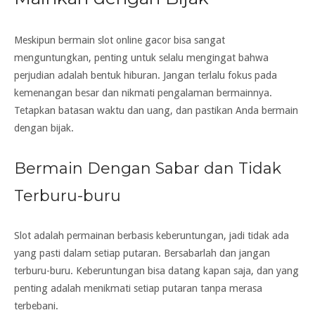
Meskipun bermain slot online gacor bisa sangat
menguntungkan, penting untuk selalu mengingat bahwa
perjudian adalah bentuk hiburan. Jangan terlalu fokus pada
kemenangan besar dan nikmati pengalaman bermainnya.
Tetapkan batasan waktu dan uang, dan pastikan Anda bermain
dengan bijak.
Bermain Dengan Sabar dan Tidak
Terburu-buru
Slot adalah permainan berbasis keberuntungan, jadi tidak ada
yang pasti dalam setiap putaran. Bersabarlah dan jangan
terburu-buru. Keberuntungan bisa datang kapan saja, dan yang
penting adalah menikmati setiap putaran tanpa merasa
terbebani.