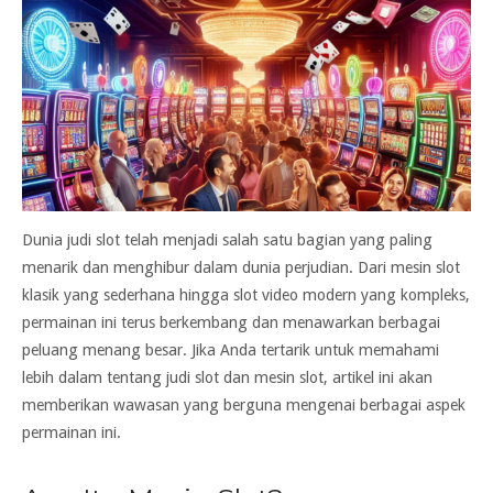
Dunia judi slot telah menjadi salah satu bagian yang paling
menarik dan menghibur dalam dunia perjudian. Dari mesin slot
klasik yang sederhana hingga slot video modern yang kompleks,
permainan ini terus berkembang dan menawarkan berbagai
peluang menang besar. Jika Anda tertarik untuk memahami
lebih dalam tentang judi slot dan mesin slot, artikel ini akan
memberikan wawasan yang berguna mengenai berbagai aspek
permainan ini.