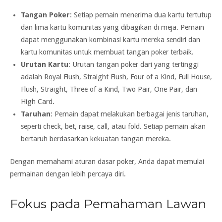
Tangan Poker
: Setiap pemain menerima dua kartu tertutup
dan lima kartu komunitas yang dibagikan di meja. Pemain
dapat menggunakan kombinasi kartu mereka sendiri dan
kartu komunitas untuk membuat tangan poker terbaik.
Urutan Kartu
: Urutan tangan poker dari yang tertinggi
adalah Royal Flush, Straight Flush, Four of a Kind, Full House,
Flush, Straight, Three of a Kind, Two Pair, One Pair, dan
High Card.
Taruhan
: Pemain dapat melakukan berbagai jenis taruhan,
seperti check, bet, raise, call, atau fold. Setiap pemain akan
bertaruh berdasarkan kekuatan tangan mereka.
Dengan memahami aturan dasar poker, Anda dapat memulai
permainan dengan lebih percaya diri.
Fokus pada Pemahaman Lawan