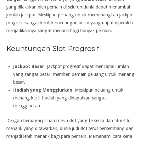
yang dilakukan oleh pemain di seluruh dunia dapat menambah
jumlah jackpot. Meskipun peluang untuk memenangkan jackpot
progresif sangat kecil, kemenangan besar yang dapat diperoleh
menjadikannya sangat menarik bagi banyak pemain.
Keuntungan Slot Progresif
Jackpot Besar
: Jackpot progresif dapat mencapai jumlah
yang sangat besar, memberi pemain peluang untuk menang
besar.
Hadiah yang Menggiurkan
: Meskipun peluang untuk
menang kecil, hadiah yang didapatkan sangat
menggiurkan.
Dengan berbagai pilihan mesin slot yang tersedia dan fitur-fitur
menarik yang ditawarkan, dunia judi slot terus berkembang dan
menjadi lebih menarik bagi para pemain. Memahami cara kerja