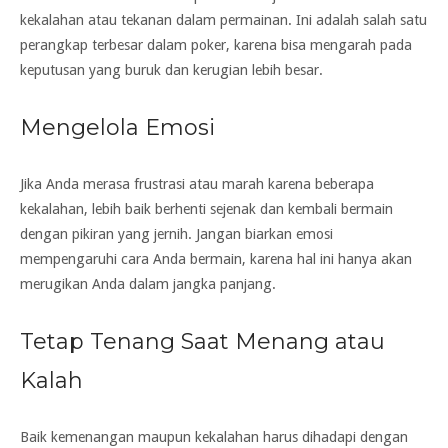
kekalahan atau tekanan dalam permainan. Ini adalah salah satu
perangkap terbesar dalam poker, karena bisa mengarah pada
keputusan yang buruk dan kerugian lebih besar.
Mengelola Emosi
Jika Anda merasa frustrasi atau marah karena beberapa
kekalahan, lebih baik berhenti sejenak dan kembali bermain
dengan pikiran yang jernih. Jangan biarkan emosi
mempengaruhi cara Anda bermain, karena hal ini hanya akan
merugikan Anda dalam jangka panjang.
Tetap Tenang Saat Menang atau
Kalah
Baik kemenangan maupun kekalahan harus dihadapi dengan