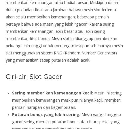
memberikan kemenangan atau hadiah besar. Meskipun dalam
dunia perjudian tidak ada jaminan bahwa mesin slot tertentu
akan selalu memberikan kemenangan, beberapa pemain
percaya bahwa ada mesin yang lebih “gacor” karena sering
memberikan kemenangan lebih besar atau lebih sering
memberikan fitur bonus. Mesin slot ini dianggap memberikan
peluang lebih tinggi untuk menang, meskipun sebenarnya mesin
slot menggunakan sistem RNG (Random Number Generator)
yang memastikan setiap putaran adalah acak.
Ciri-ciri Slot Gacor
Sering memberikan kemenangan kecil
: Mesin ini sering
memberikan kemenangan meskipun nilainya kecil, memberi
pemain harapan dan kegembiraan.
Putaran bonus yang lebih sering
: Mesin yang dianggap
gacor sering memicu putaran bonus atau fitur spesial yang