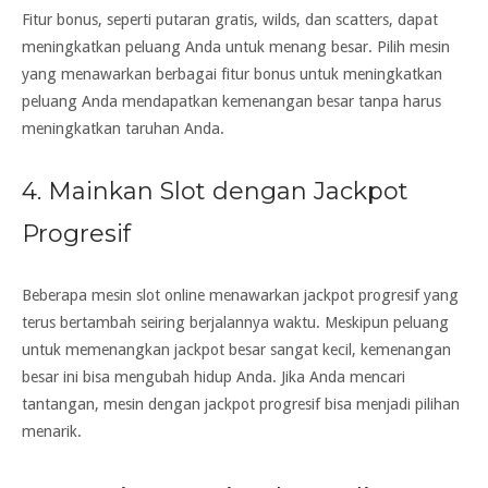
Fitur bonus, seperti putaran gratis, wilds, dan scatters, dapat
meningkatkan peluang Anda untuk menang besar. Pilih mesin
yang menawarkan berbagai fitur bonus untuk meningkatkan
peluang Anda mendapatkan kemenangan besar tanpa harus
meningkatkan taruhan Anda.
4. Mainkan Slot dengan Jackpot
Progresif
Beberapa mesin slot online menawarkan jackpot progresif yang
terus bertambah seiring berjalannya waktu. Meskipun peluang
untuk memenangkan jackpot besar sangat kecil, kemenangan
besar ini bisa mengubah hidup Anda. Jika Anda mencari
tantangan, mesin dengan jackpot progresif bisa menjadi pilihan
menarik.