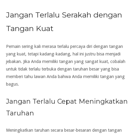
Jangan Terlalu Serakah dengan
Tangan Kuat
Pemain sering kali merasa terlalu percaya diri dengan tangan
yang kuat, tetapi kadang-kadang, hal ini justru bisa menjadi
jebakan. Jika Anda memiliki tangan yang sangat kuat, cobalah
untuk tidak terlalu terbuka dengan taruhan besar yang bisa
memberi tahu lawan Anda bahwa Anda memiliki tangan yang
bagus.
Jangan Terlalu Cepat Meningkatkan
Taruhan
Meningkatkan taruhan secara besar-besaran dengan tangan