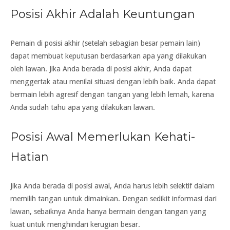
Posisi Akhir Adalah Keuntungan
Pemain di posisi akhir (setelah sebagian besar pemain lain)
dapat membuat keputusan berdasarkan apa yang dilakukan
oleh lawan. Jika Anda berada di posisi akhir, Anda dapat
menggertak atau menilai situasi dengan lebih baik. Anda dapat
bermain lebih agresif dengan tangan yang lebih lemah, karena
Anda sudah tahu apa yang dilakukan lawan.
Posisi Awal Memerlukan Kehati-
Hatian
Jika Anda berada di posisi awal, Anda harus lebih selektif dalam
memilih tangan untuk dimainkan. Dengan sedikit informasi dari
lawan, sebaiknya Anda hanya bermain dengan tangan yang
kuat untuk menghindari kerugian besar.