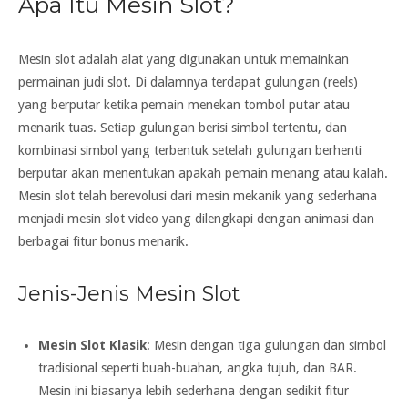
Apa Itu Mesin Slot?
Mesin slot adalah alat yang digunakan untuk memainkan
permainan judi slot. Di dalamnya terdapat gulungan (reels)
yang berputar ketika pemain menekan tombol putar atau
menarik tuas. Setiap gulungan berisi simbol tertentu, dan
kombinasi simbol yang terbentuk setelah gulungan berhenti
berputar akan menentukan apakah pemain menang atau kalah.
Mesin slot telah berevolusi dari mesin mekanik yang sederhana
menjadi mesin slot video yang dilengkapi dengan animasi dan
berbagai fitur bonus menarik.
Jenis-Jenis Mesin Slot
Mesin Slot Klasik
: Mesin dengan tiga gulungan dan simbol
tradisional seperti buah-buahan, angka tujuh, dan BAR.
Mesin ini biasanya lebih sederhana dengan sedikit fitur