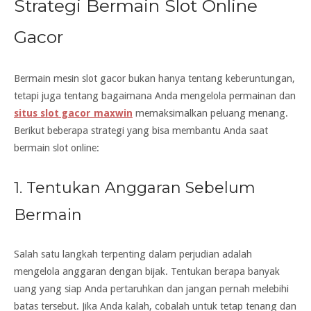
Strategi Bermain Slot Online
Gacor
Bermain mesin slot gacor bukan hanya tentang keberuntungan,
tetapi juga tentang bagaimana Anda mengelola permainan dan
situs slot gacor maxwin
memaksimalkan peluang menang.
Berikut beberapa strategi yang bisa membantu Anda saat
bermain slot online:
1. Tentukan Anggaran Sebelum
Bermain
Salah satu langkah terpenting dalam perjudian adalah
mengelola anggaran dengan bijak. Tentukan berapa banyak
uang yang siap Anda pertaruhkan dan jangan pernah melebihi
batas tersebut. Jika Anda kalah, cobalah untuk tetap tenang dan