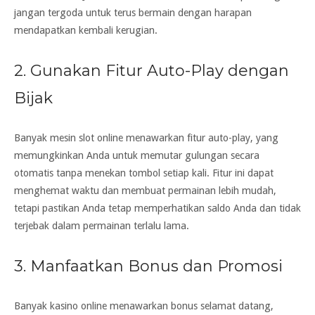
jangan tergoda untuk terus bermain dengan harapan
mendapatkan kembali kerugian.
2. Gunakan Fitur Auto-Play dengan
Bijak
Banyak mesin slot online menawarkan fitur auto-play, yang
memungkinkan Anda untuk memutar gulungan secara
otomatis tanpa menekan tombol setiap kali. Fitur ini dapat
menghemat waktu dan membuat permainan lebih mudah,
tetapi pastikan Anda tetap memperhatikan saldo Anda dan tidak
terjebak dalam permainan terlalu lama.
3. Manfaatkan Bonus dan Promosi
Banyak kasino online menawarkan bonus selamat datang,