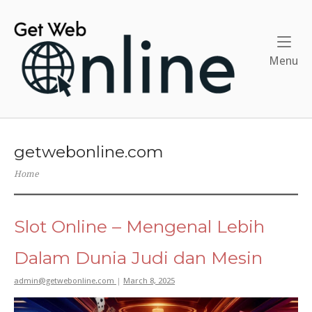
Skip
to
Home
content
Me
Menu
getwebonline.com
Home
Slot Online – Mengenal Lebih
Dalam Dunia Judi dan Mesin
admin@getwebonline.com
|
March 8, 2025