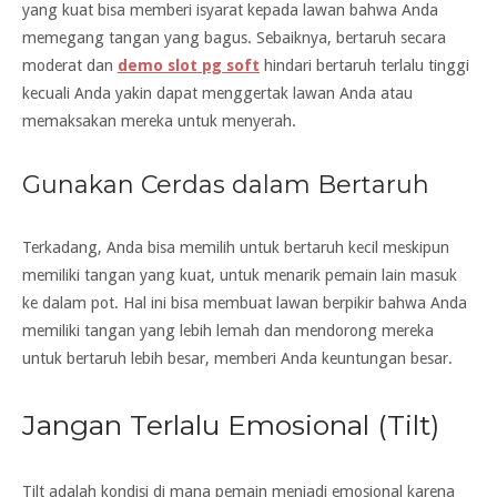
yang kuat bisa memberi isyarat kepada lawan bahwa Anda
memegang tangan yang bagus. Sebaiknya, bertaruh secara
moderat dan
demo slot pg soft
hindari bertaruh terlalu tinggi
kecuali Anda yakin dapat menggertak lawan Anda atau
memaksakan mereka untuk menyerah.
Gunakan Cerdas dalam Bertaruh
Terkadang, Anda bisa memilih untuk bertaruh kecil meskipun
memiliki tangan yang kuat, untuk menarik pemain lain masuk
ke dalam pot. Hal ini bisa membuat lawan berpikir bahwa Anda
memiliki tangan yang lebih lemah dan mendorong mereka
untuk bertaruh lebih besar, memberi Anda keuntungan besar.
Jangan Terlalu Emosional (Tilt)
Tilt adalah kondisi di mana pemain menjadi emosional karena