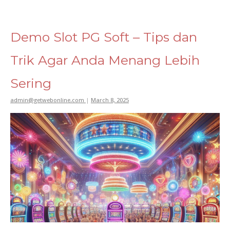
Demo Slot PG Soft – Tips dan
Trik Agar Anda Menang Lebih
Sering
admin@getwebonline.com
|
March 8, 2025