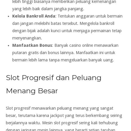
lebih tinggi biasanya memberikan peluang kemenangan
yang lebih baik dalam jangka panjang.
Kelola Bankroll Anda
: Tentukan anggaran untuk bermain
dan jangan melebihi batas tersebut. Mengelola bankroll
dengan bijak adalah kunci untuk menjaga permainan tetap
menyenangkan.
Manfaatkan Bonus
: Banyak casino online menawarkan
putaran gratis dan bonus lainnya. Manfaatkan ini untuk
bermain lebih lama tanpa mengeluarkan banyak uang.
Slot Progresif dan Peluang
Menang Besar
Slot progresif menawarkan peluang menang yang sangat
besar, terutama karena jackpot yang terus berkembang seiring
berjalannya waktu. Mesin slot progresif sering kali terhubung
dengan jaringan mesin lainnya, yang berarti setiap taruhan