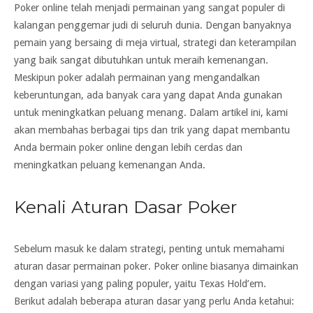
Poker online telah menjadi permainan yang sangat populer di
kalangan penggemar judi di seluruh dunia. Dengan banyaknya
pemain yang bersaing di meja virtual, strategi dan keterampilan
yang baik sangat dibutuhkan untuk meraih kemenangan.
Meskipun poker adalah permainan yang mengandalkan
keberuntungan, ada banyak cara yang dapat Anda gunakan
untuk meningkatkan peluang menang. Dalam artikel ini, kami
akan membahas berbagai tips dan trik yang dapat membantu
Anda bermain poker online dengan lebih cerdas dan
meningkatkan peluang kemenangan Anda.
Kenali Aturan Dasar Poker
Sebelum masuk ke dalam strategi, penting untuk memahami
aturan dasar permainan poker. Poker online biasanya dimainkan
dengan variasi yang paling populer, yaitu Texas Hold’em.
Berikut adalah beberapa aturan dasar yang perlu Anda ketahui: