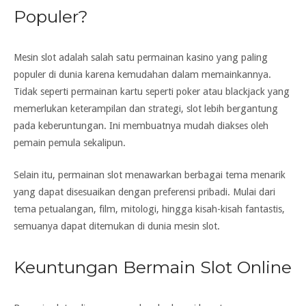
Populer?
Mesin slot adalah salah satu permainan kasino yang paling
populer di dunia karena kemudahan dalam memainkannya.
Tidak seperti permainan kartu seperti poker atau blackjack yang
memerlukan keterampilan dan strategi, slot lebih bergantung
pada keberuntungan. Ini membuatnya mudah diakses oleh
pemain pemula sekalipun.
Selain itu, permainan slot menawarkan berbagai tema menarik
yang dapat disesuaikan dengan preferensi pribadi. Mulai dari
tema petualangan, film, mitologi, hingga kisah-kisah fantastis,
semuanya dapat ditemukan di dunia mesin slot.
Keuntungan Bermain Slot Online