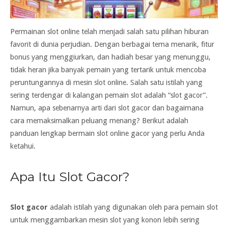
Permainan slot online telah menjadi salah satu pilihan hiburan
favorit di dunia perjudian. Dengan berbagai tema menarik, fitur
bonus yang menggiurkan, dan hadiah besar yang menunggu,
tidak heran jika banyak pemain yang tertarik untuk mencoba
peruntungannya di mesin slot online. Salah satu istilah yang
sering terdengar di kalangan pemain slot adalah “slot gacor”.
Namun, apa sebenarnya arti dari slot gacor dan bagaimana
cara memaksimalkan peluang menang? Berikut adalah
panduan lengkap bermain slot online gacor yang perlu Anda
ketahui.
Apa Itu Slot Gacor?
Slot gacor
adalah istilah yang digunakan oleh para pemain slot
untuk menggambarkan mesin slot yang konon lebih sering