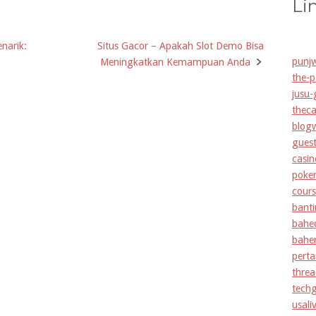
Li
narik:
Situs Gacor – Apakah Slot Demo Bisa
punj
Meningkatkan Kemampuan Anda
the-
jusu
thec
blogw
gues
casin
poker
cour
bant
bahe
bahe
pert
thre
tech
usal