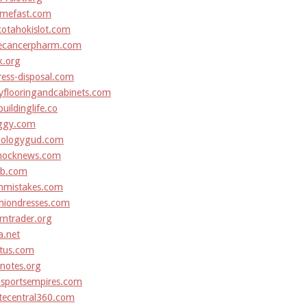
mefast.com
otahokislot.com
necancerpharm.com
k.org
ess-disposal.com
yflooringandcabinets.com
uildinglife.co
ggy.com
nologygud.com
shocknews.com
gb.com
thmistakes.com
hiondresses.com
rntrader.org
a.net
otus.com
notes.org
dsportsempires.com
tecentral360.com