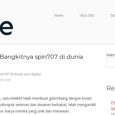
Home
Situs Slot
Slo
Sear
 Bangkitnya spin707 di dunia
in707 di dunia seni digital
ne.com
Re
ng, satu kolektif telah membuat gelombang dengan kreasi
Pe
ekelompok seniman dan desainer berbakat, telah mengambil
Ga
arya -karya mereka yang unik dan menawan.
On