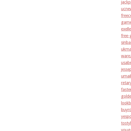
jackp
ucne
free
game
exel
free
sinba
ukma
ware
usab
jess
umai
reta
fast
gold
look
buyr
yespo
tosty
youge