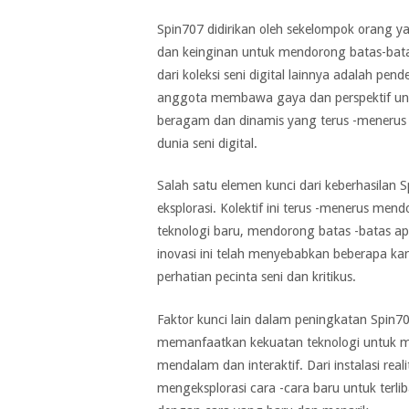
Spin707 didirikan oleh sekelompok orang ya
dan keinginan untuk mendorong batas-bata
dari koleksi seni digital lainnya adalah pe
anggota membawa gaya dan perspektif unik
beragam dan dinamis yang terus -menerus 
dunia seni digital.
Salah satu elemen kunci dari keberhasilan
eksplorasi. Kolektif ini terus -menerus men
teknologi baru, mendorong batas -batas apa
inovasi ini telah menyebabkan beberapa kar
perhatian pecinta seni dan kritikus.
Faktor kunci lain dalam peningkatan Spin
memanfaatkan kekuatan teknologi untuk m
mendalam dan interaktif. Dari instalasi reali
mengeksplorasi cara -cara baru untuk ter