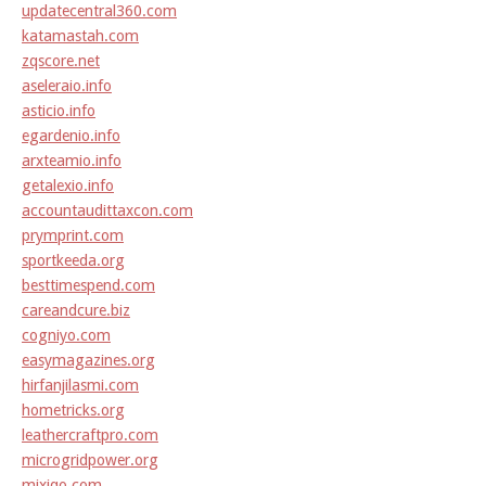
updatecentral360.com
katamastah.com
zqscore.net
aseleraio.info
asticio.info
egardenio.info
arxteamio.info
getalexio.info
accountaudittaxcon.com
prymprint.com
sportkeeda.org
besttimespend.com
careandcure.biz
cogniyo.com
easymagazines.org
hirfanjilasmi.com
hometricks.org
leathercraftpro.com
microgridpower.org
mixiqo.com