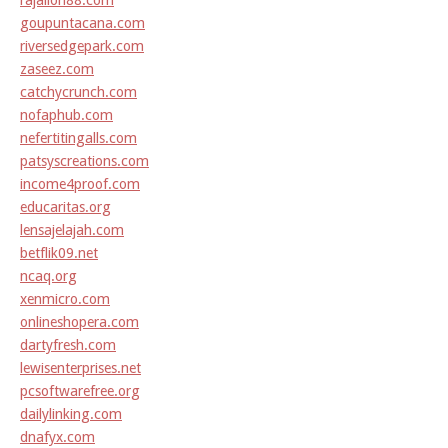
rajalion88.com
goupuntacana.com
riversedgepark.com
zaseez.com
catchycrunch.com
nofaphub.com
nefertitingalls.com
patsyscreations.com
income4proof.com
educaritas.org
lensajelajah.com
betflik09.net
ncaq.org
xenmicro.com
onlineshopera.com
dartyfresh.com
lewisenterprises.net
pcsoftwarefree.org
dailylinking.com
dnafyx.com