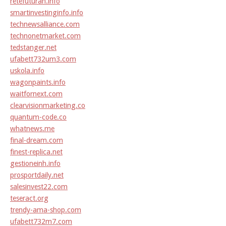
retefuturah.info
smartinvestinginfo.info
technewsalliance.com
technonetmarket.com
tedstanger.net
ufabett732um3.com
uskola.info
wagonpaints.info
waitfornext.com
clearvisionmarketing.co
quantum-code.co
whatnews.me
final-dream.com
finest-replica.net
gestioneinh.info
prosportdaily.net
salesinvest22.com
teseract.org
trendy-ama-shop.com
ufabett732m7.com