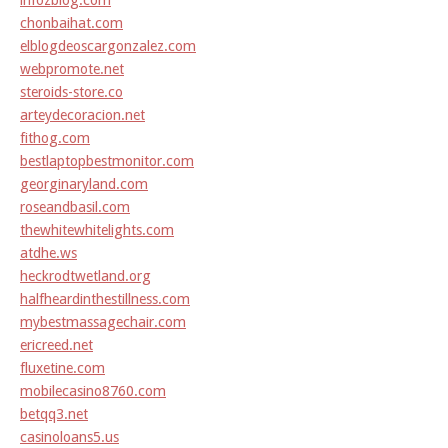
infozblog.com
chonbaihat.com
elblogdeoscargonzalez.com
webpromote.net
steroids-store.co
arteydecoracion.net
fithog.com
bestlaptopbestmonitor.com
georginaryland.com
roseandbasil.com
thewhitewhitelights.com
atdhe.ws
heckrodtwetland.org
halfheardinthestillness.com
mybestmassagechair.com
ericreed.net
fluxetine.com
mobilecasino8760.com
betqq3.net
casinoloans5.us