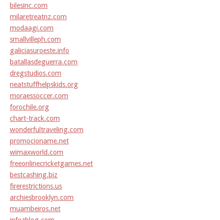
bilesinc.com
milaretreatnz.com
modaagi.com
smallvilleph.com
galiciasuroeste.info
batallasdeguerra.com
dregstudios.com
neatstuffhelpskids.org
moraessoccer.com
forochile.org
chart-track.com
wonderfultraveling.com
promocioname.net
wimaxworld.com
freeonlinecricketgames.net
bestcashing.biz
firerestrictions.us
archiesbrooklyn.com
muambeiros.net