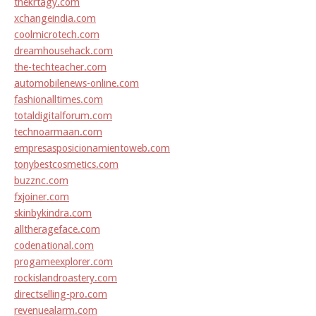
thekrtagy.com
xchangeindia.com
coolmicrotech.com
dreamhousehack.com
the-techteacher.com
automobilenews-online.com
fashionalltimes.com
totaldigitalforum.com
technoarmaan.com
empresasposicionamientoweb.com
tonybestcosmetics.com
buzznc.com
fxjoiner.com
skinbykindra.com
alltherageface.com
codenational.com
progameexplorer.com
rockislandroastery.com
directselling-pro.com
revenuealarm.com