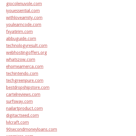
giocolenuvole.com
iyouessential.com
withloveamity.com
youlearncode.com
fxyatirim.com
abbuguide.com
technologyresult.com
webhostingoffers.org
whatszow.com
ehomeamerca.com
techintendo.com
techgreenpure.com
bestdropshipstore.com
cartelreviews.com
surfsway.com
nailartproduct.com
digitactseed.com
lvlcraft.com
90secondmoneyloans.com