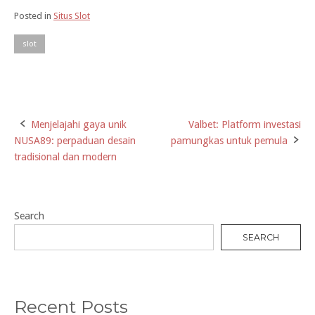
Posted in
Situs Slot
slot
Menjelajahi gaya unik
Valbet: Platform investasi
Post
NUSA89: perpaduan desain
pamungkas untuk pemula
navigation
tradisional dan modern
Search
SEARCH
Recent Posts