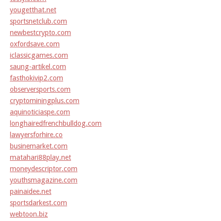
yougetthat.net
sportsnetclub.com
newbestcrypto.com
oxfordsave.com
iclassicgames.com
saung-artikel.com
fasthokivip2.com
observersports.com
cryptominingplus.com
aquinoticiaspe.com
longhairedfrenchbulldog.com
lawyersforhire.co
businemarket.com
matahari88play.net
moneydescriptor.com
youthsmagazine.com
painaidee.net
sportsdarkest.com
webtoon.biz