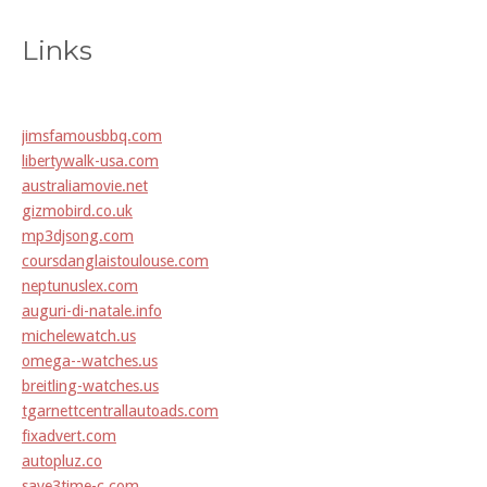
Links
jimsfamousbbq.com
libertywalk-usa.com
australiamovie.net
gizmobird.co.uk
mp3djsong.com
coursdanglaistoulouse.com
neptunuslex.com
auguri-di-natale.info
michelewatch.us
omega--watches.us
breitling-watches.us
tgarnettcentrallautoads.com
fixadvert.com
autopluz.co
save3time-c.com