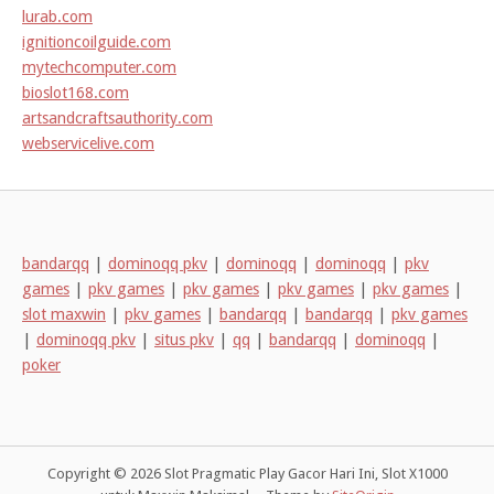
lurab.com
ignitioncoilguide.com
mytechcomputer.com
bioslot168.com
artsandcraftsauthority.com
webservicelive.com
bandarqq
|
dominoqq pkv
|
dominoqq
|
dominoqq
|
pkv
games
|
pkv games
|
pkv games
|
pkv games
|
pkv games
|
slot maxwin
|
pkv games
|
bandarqq
|
bandarqq
|
pkv games
|
dominoqq pkv
|
situs pkv
|
qq
|
bandarqq
|
dominoqq
|
poker
Copyright © 2026 Slot Pragmatic Play Gacor Hari Ini, Slot X1000