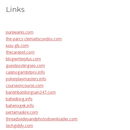
Links
punjwanis.com
the-parcs-clematiscondos.com
jusu-gb.com
thecarepet.com
blogwriterplus.com
guestpostingseo.com
casinogambitpro.info
pokerplaymasters.info
courseoncourse.com
bantinbatdongsan247.com
bahednog.info
bahenxgek.info
pertamaskre.com
threadsvideoandphotodownloader.com
techgiddy.com