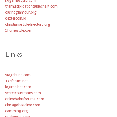
kogamasquid.com
themultiplicationtablechart.com
casinoglamour.org
dextercoin.io
christianarticledirectory.org
5homestyle.com
Links
stagehubs.com
1x2forum.net
login99bet.com
secretcourtesans.com
onlinebahisforum1.com
chicagoheadline.com
camming.org