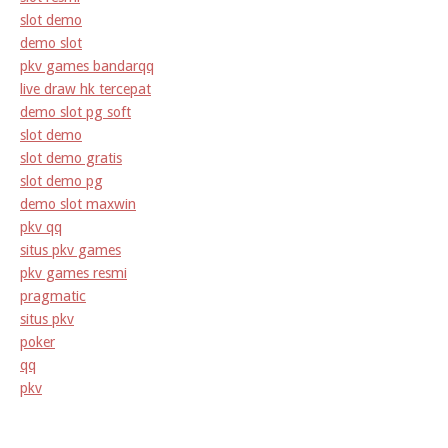
slot demo
demo slot
pkv games bandarqq
live draw hk tercepat
demo slot pg soft
slot demo
slot demo gratis
slot demo pg
demo slot maxwin
pkv qq
situs pkv games
pkv games resmi
pragmatic
situs pkv
poker
qq
pkv