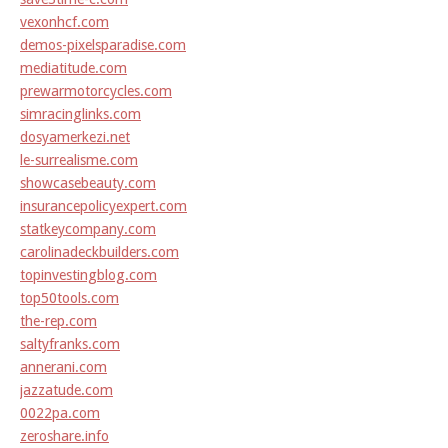
vexonhcf.com
demos-pixelsparadise.com
mediatitude.com
prewarmotorcycles.com
simracinglinks.com
dosyamerkezi.net
le-surrealisme.com
showcasebeauty.com
insurancepolicyexpert.com
statkeycompany.com
carolinadeckbuilders.com
topinvestingblog.com
top50tools.com
the-rep.com
saltyfranks.com
annerani.com
jazzatude.com
0022pa.com
zeroshare.info