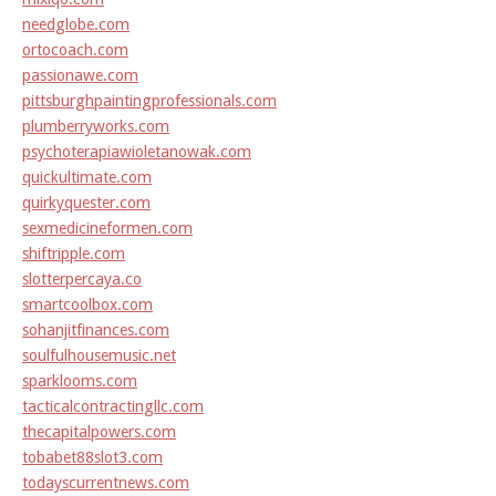
needglobe.com
ortocoach.com
passionawe.com
pittsburghpaintingprofessionals.com
plumberryworks.com
psychoterapiawioletanowak.com
quickultimate.com
quirkyquester.com
sexmedicineformen.com
shiftripple.com
slotterpercaya.co
smartcoolbox.com
sohanjitfinances.com
soulfulhousemusic.net
sparklooms.com
tacticalcontractingllc.com
thecapitalpowers.com
tobabet88slot3.com
todayscurrentnews.com