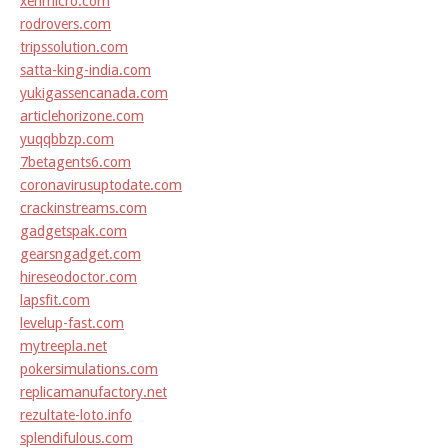
xenmicro.com
rodrovers.com
tripssolution.com
satta-king-india.com
yukigassencanada.com
articlehorizone.com
yuqqbbzp.com
7betagents6.com
coronavirusuptodate.com
crackinstreams.com
gadgetspak.com
gearsngadget.com
hireseodoctor.com
lapsfit.com
levelup-fast.com
mytreepla.net
pokersimulations.com
replicamanufactory.net
rezultate-loto.info
splendifulous.com