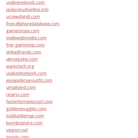
usalivenetwork.com
jackpotrushonline.info
ucnewshindi.com
freecellphonedatabase.com
gamersrope.com
exellewebmedia.com
free-gamestop.com
sinbadtravels.com
ukmagzine.com
wareztech.org
usabestnetwork.com
jessepinkmanoutfit.com
umailsend.com
retarys.com
fasterformationcpf.com
goldensnuggles.com
lookbattlemap.com
buyrdpservice.com
yesport.net
tostylo.com