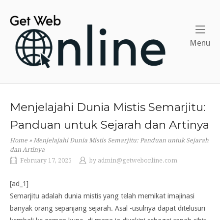
Skip
to
Home
content
Me
Menu
Menjelajahi Dunia Mistis Semarjitu:
Panduan untuk Sejarah dan Artinya
Home
»
Menjelajahi Dunia Mistis Semarjitu: Panduan untuk Sejarah
dan Artinya
February 17, 2025
by
admin@getwebonline.com
[ad_1]
Semarjitu adalah dunia mistis yang telah memikat imajinasi
banyak orang sepanjang sejarah. Asal -usulnya dapat ditelusuri