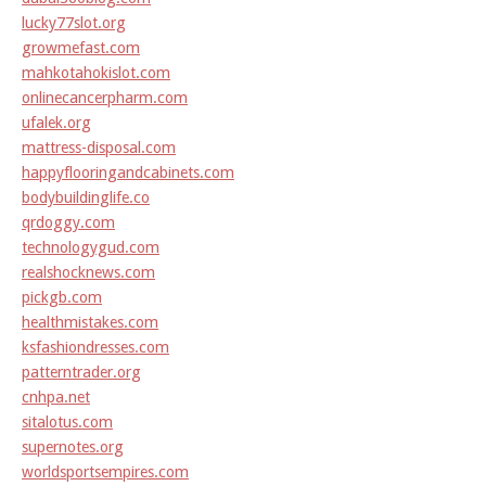
lucky77slot.org
growmefast.com
mahkotahokislot.com
onlinecancerpharm.com
ufalek.org
mattress-disposal.com
happyflooringandcabinets.com
bodybuildinglife.co
qrdoggy.com
technologygud.com
realshocknews.com
pickgb.com
healthmistakes.com
ksfashiondresses.com
patterntrader.org
cnhpa.net
sitalotus.com
supernotes.org
worldsportsempires.com