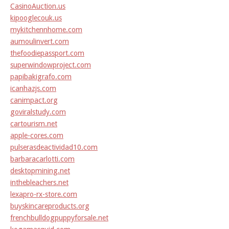
CasinoAuction.us
kipooglecouk.us
mykitchennhome.com
aumoulinvert.com
thefoodiepassport.com
superwindowproject.com
papibakigrafo.com
icanhazjs.com
canimpact.org
goviralstudy.com
cartourism.net
apple-cores.com
pulserasdeactividad10.com
barbaracarlotti.com
desktopmining.net
inthebleachers.net
lexapro-rx-store.com
buyskincareproducts.org
frenchbulldogpuppyforsale.net