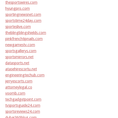
thesportswires.com
hyungpro.com
sportingnewsnet.com
sportstime24day.com
sporteslive.com
theblingblingshields.com
pinkfrenchtipnails.com
newgamestv.com
sportsgallerys.com
sportsmirrors.net
datasports.net
atasehirescortu.net
engineeringtechub.com
jerryescorts.com
attorneylegal.co
voomb.com
techgadgetpoint.com
tvsportsguide24.com
sportsreviews24.com
dubai360blog.com