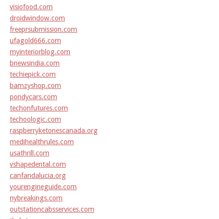
visiofood.com
droidwindow.com
freeprsubmission.com
ufagold666.com
myinteriorblog.com
bnewsindia.com
techiepick.com
bamzyshop.com
pondycars.com
techonfutures.com
techoologic.com
raspberryketonescanada.org
medihealthrules.com
usathrill.com
vshapedental.com
canfandalucia.org
yourengineguide.com
nybreakings.com
outstationcabsservices.com