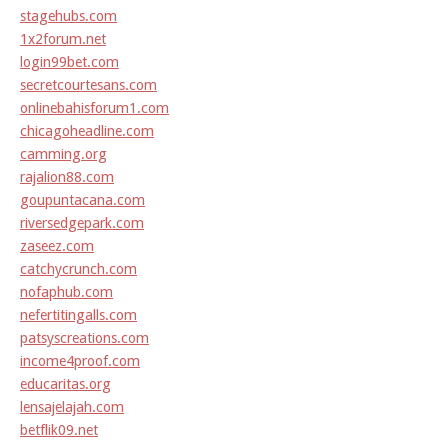
stagehubs.com
1x2forum.net
login99bet.com
secretcourtesans.com
onlinebahisforum1.com
chicagoheadline.com
camming.org
rajalion88.com
goupuntacana.com
riversedgepark.com
zaseez.com
catchycrunch.com
nofaphub.com
nefertitingalls.com
patsyscreations.com
income4proof.com
educaritas.org
lensajelajah.com
betflik09.net