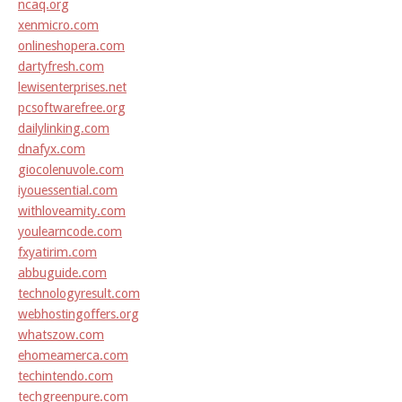
ncaq.org
xenmicro.com
onlineshopera.com
dartyfresh.com
lewisenterprises.net
pcsoftwarefree.org
dailylinking.com
dnafyx.com
giocolenuvole.com
iyouessential.com
withloveamity.com
youlearncode.com
fxyatirim.com
abbuguide.com
technologyresult.com
webhostingoffers.org
whatszow.com
ehomeamerca.com
techintendo.com
techgreenpure.com