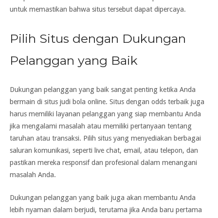
untuk memastikan bahwa situs tersebut dapat dipercaya.
Pilih Situs dengan Dukungan
Pelanggan yang Baik
Dukungan pelanggan yang baik sangat penting ketika Anda
bermain di situs judi bola online. Situs dengan odds terbaik juga
harus memiliki layanan pelanggan yang siap membantu Anda
jika mengalami masalah atau memiliki pertanyaan tentang
taruhan atau transaksi. Pilih situs yang menyediakan berbagai
saluran komunikasi, seperti live chat, email, atau telepon, dan
pastikan mereka responsif dan profesional dalam menangani
masalah Anda.
Dukungan pelanggan yang baik juga akan membantu Anda
lebih nyaman dalam berjudi, terutama jika Anda baru pertama