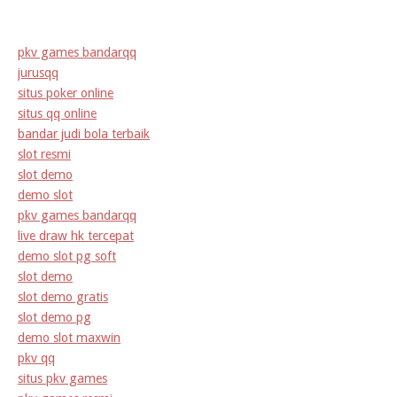
pkv games bandarqq
jurusqq
situs poker online
situs qq online
bandar judi bola terbaik
slot resmi
slot demo
demo slot
pkv games bandarqq
live draw hk tercepat
demo slot pg soft
slot demo
slot demo gratis
slot demo pg
demo slot maxwin
pkv qq
situs pkv games