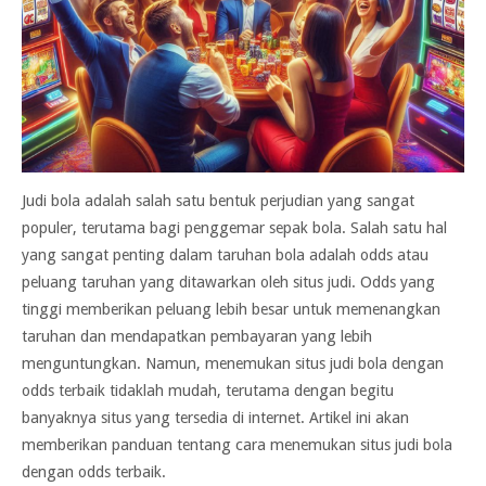
Judi bola adalah salah satu bentuk perjudian yang sangat
populer, terutama bagi penggemar sepak bola. Salah satu hal
yang sangat penting dalam taruhan bola adalah odds atau
peluang taruhan yang ditawarkan oleh situs judi. Odds yang
tinggi memberikan peluang lebih besar untuk memenangkan
taruhan dan mendapatkan pembayaran yang lebih
menguntungkan. Namun, menemukan situs judi bola dengan
odds terbaik tidaklah mudah, terutama dengan begitu
banyaknya situs yang tersedia di internet. Artikel ini akan
memberikan panduan tentang cara menemukan situs judi bola
dengan odds terbaik.