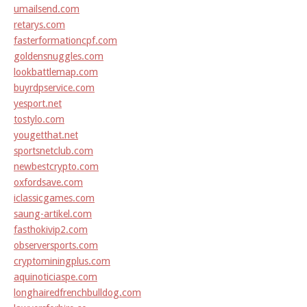
umailsend.com
retarys.com
fasterformationcpf.com
goldensnuggles.com
lookbattlemap.com
buyrdpservice.com
yesport.net
tostylo.com
yougetthat.net
sportsnetclub.com
newbestcrypto.com
oxfordsave.com
iclassicgames.com
saung-artikel.com
fasthokivip2.com
observersports.com
cryptominingplus.com
aquinoticiaspe.com
longhairedfrenchbulldog.com