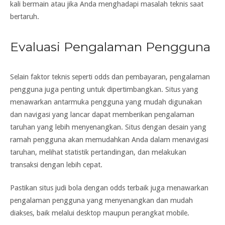
kali bermain atau jika Anda menghadapi masalah teknis saat
bertaruh.
Evaluasi Pengalaman Pengguna
Selain faktor teknis seperti odds dan pembayaran, pengalaman
pengguna juga penting untuk dipertimbangkan. Situs yang
menawarkan antarmuka pengguna yang mudah digunakan
dan navigasi yang lancar dapat memberikan pengalaman
taruhan yang lebih menyenangkan. Situs dengan desain yang
ramah pengguna akan memudahkan Anda dalam menavigasi
taruhan, melihat statistik pertandingan, dan melakukan
transaksi dengan lebih cepat.
Pastikan situs judi bola dengan odds terbaik juga menawarkan
pengalaman pengguna yang menyenangkan dan mudah
diakses, baik melalui desktop maupun perangkat mobile.