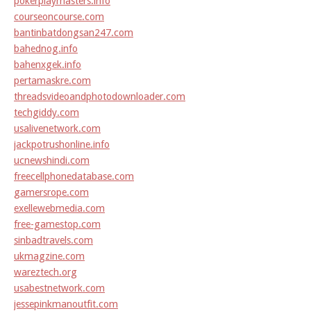
pokerplaymasters.info
courseoncourse.com
bantinbatdongsan247.com
bahednog.info
bahenxgek.info
pertamaskre.com
threadsvideoandphotodownloader.com
techgiddy.com
usalivenetwork.com
jackpotrushonline.info
ucnewshindi.com
freecellphonedatabase.com
gamersrope.com
exellewebmedia.com
free-gamestop.com
sinbadtravels.com
ukmagzine.com
wareztech.org
usabestnetwork.com
jessepinkmanoutfit.com