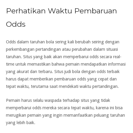
Perhatikan Waktu Pembaruan
Odds
Odds dalam taruhan bola sering kali berubah seiring dengan
perkembangan pertandingan atau perubahan dalam situasi
taruhan. Situs yang baik akan memperbarui odds secara real-
time untuk memastikan bahwa pemain mendapatkan informasi
yang akurat dan terbaru. Situs judi bola dengan odds terbaik
harus dapat memberikan pembaruan odds yang cepat dan
tepat waktu, terutama saat mendekati waktu pertandingan.
Pemain harus selalu waspada terhadap situs yang tidak
memperbarui odds mereka secara tepat waktu, karena ini bisa
merugikan pemain yang ingin memanfaatkan peluang taruhan
yang lebih baik.