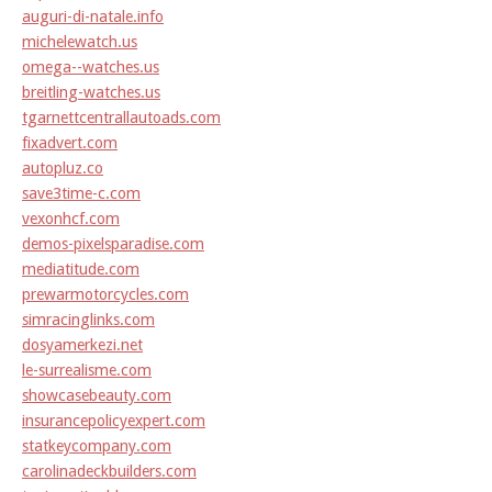
auguri-di-natale.info
michelewatch.us
omega--watches.us
breitling-watches.us
tgarnettcentrallautoads.com
fixadvert.com
autopluz.co
save3time-c.com
vexonhcf.com
demos-pixelsparadise.com
mediatitude.com
prewarmotorcycles.com
simracinglinks.com
dosyamerkezi.net
le-surrealisme.com
showcasebeauty.com
insurancepolicyexpert.com
statkeycompany.com
carolinadeckbuilders.com