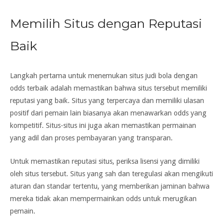
Memilih Situs dengan Reputasi
Baik
Langkah pertama untuk menemukan situs judi bola dengan
odds terbaik adalah memastikan bahwa situs tersebut memiliki
reputasi yang baik. Situs yang terpercaya dan memiliki ulasan
positif dari pemain lain biasanya akan menawarkan odds yang
kompetitif. Situs-situs ini juga akan memastikan permainan
yang adil dan proses pembayaran yang transparan.
Untuk memastikan reputasi situs, periksa lisensi yang dimiliki
oleh situs tersebut. Situs yang sah dan teregulasi akan mengikuti
aturan dan standar tertentu, yang memberikan jaminan bahwa
mereka tidak akan mempermainkan odds untuk merugikan
pemain.