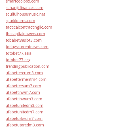
smartcoolbox.com
sohanjitfinances.com
soulfulhousemusic.net
sparklooms.com
tacticalcontractingllc.com
thecapitalpowers.com
tobabet88slot3.com
todayscurrentnews.com
totobet77.asia
totobet77.org
trendingpublication.com
ufabettererum3.com
ufabettermentm4.com
ufabettersum7.com
ufabettinwm7.com
ufabettinwum3.com
ufabetunitedm3.com
ufabetunitedm7.com
ufabetuskedm7.com
ufabetutoredm3.com