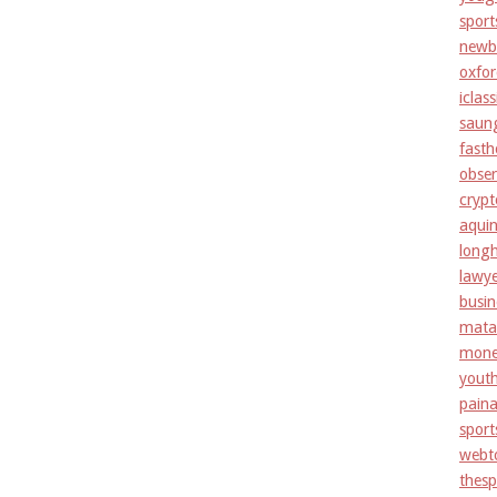
spor
newb
oxfo
icla
saung
fasth
obse
cryp
aquin
long
lawye
busi
mata
mone
yout
paina
spor
webt
thesp