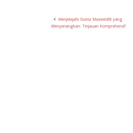
Menjelajahi Dunia Maxwin88 yang
Post
Menyenangkan: Tinjauan Komprehensif
navigation