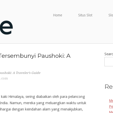
Home
Situs Slot
Slo
Sear
ersembunyi Paushoki: A
shoki: A Traveler’s Guide
e.com
Re
i kaki Himalaya, sering diabaikan oleh para pelancong
Me
di India. Namun, mereka yang meluangkan waktu untuk
Pe
 dihargai dengan keindahan alam yang menakjubkan,
Me