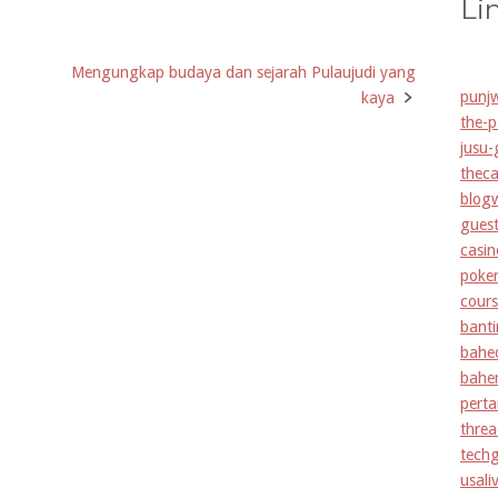
Li
Mengungkap budaya dan sejarah Pulaujudi yang
punj
kaya
the-
jusu
thec
blogw
gues
casin
poker
cour
bant
bahe
bahe
pert
thre
tech
usal