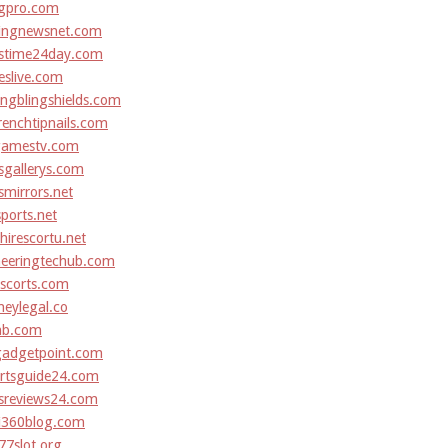
gpro.com
tingnewsnet.com
tstime24day.com
eslive.com
ingblingshields.com
renchtipnails.com
amestv.com
sgallerys.com
smirrors.net
ports.net
hirescortu.net
neeringtechub.com
escorts.com
neylegal.co
b.com
gadgetpoint.com
ortsguide24.com
tsreviews24.com
i360blog.com
77slot.org