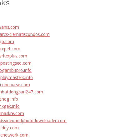
nks
wanis.com
parcs-clematiscondos.com
-gb.com
arepet.com
riterplus.com
tpostingseo.com
ogambitpro.info
playmasters.info
seoncourse.com
inbatdongsan247.com
dnog.info
nxgek.info
amaskre.com
adsvideoandphotodownloader.com
giddy.com
ivenetwork.com