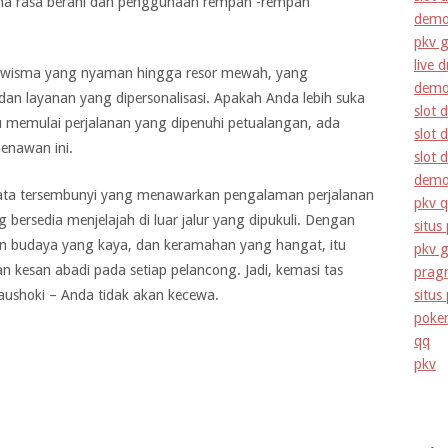
rena rasa berani dan penggunaan rempah -rempah
demo
pkv 
live 
ari wisma yang nyaman hingga resor mewah, yang
demo 
 layanan yang dipersonalisasi. Apakah Anda lebih suka
slot
u memulai perjalanan yang dipenuhi petualangan, ada
slot 
enawan ini.
slot
demo
mata tersembunyi yang menawarkan pengalaman perjalanan
pkv 
 bersedia menjelajah di luar jalur yang dipukuli. Dengan
situs
n budaya yang kaya, dan keramahan yang hangat, itu
pkv 
n kesan abadi pada setiap pelancong. Jadi, kemasi tas
prag
ushoki – Anda tidak akan kecewa.
situs
poke
qq
pkv