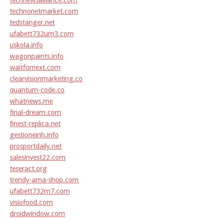
technewsalliance.com
technonetmarket.com
tedstanger.net
ufabett732um3.com
uskola.info
wagonpaints.info
waitfornext.com
clearvisionmarketing.co
quantum-code.co
whatnews.me
final-dream.com
finest-replica.net
gestioneinh.info
prosportdaily.net
salesinvest22.com
teseract.org
trendy-ama-shop.com
ufabett732m7.com
visiofood.com
droidwindow.com