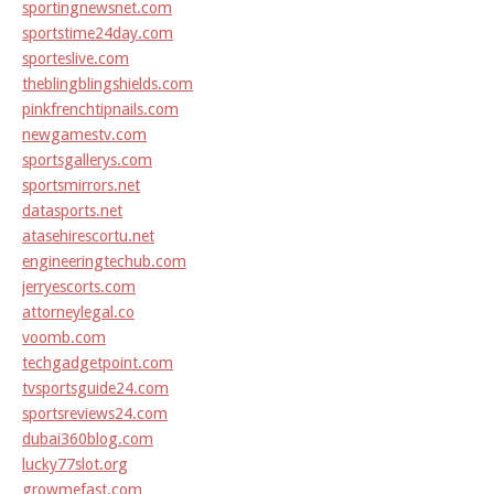
sportingnewsnet.com
sportstime24day.com
sporteslive.com
theblingblingshields.com
pinkfrenchtipnails.com
newgamestv.com
sportsgallerys.com
sportsmirrors.net
datasports.net
atasehirescortu.net
engineeringtechub.com
jerryescorts.com
attorneylegal.co
voomb.com
techgadgetpoint.com
tvsportsguide24.com
sportsreviews24.com
dubai360blog.com
lucky77slot.org
growmefast.com