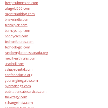
freeprsubmission.com
ufagold666.com
myinteriorblog.com
bnewsindia.com
techiepick.com
bamzyshop.com
pondycars.com
techonfutures.com
techoologic.com
raspberryketonescanada.org
medihealthrules.com
usathrill.com
vshapedental.com
canfandalucia.org
yourengineguide.com
nybreakings.com
outstationcabsservices.com
thekrtagy.com
xchangeindia.com