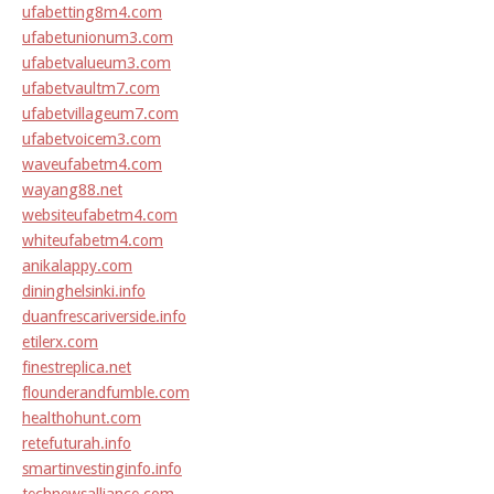
ufabetting8m4.com
ufabetunionum3.com
ufabetvalueum3.com
ufabetvaultm7.com
ufabetvillageum7.com
ufabetvoicem3.com
waveufabetm4.com
wayang88.net
websiteufabetm4.com
whiteufabetm4.com
anikalappy.com
dininghelsinki.info
duanfrescariverside.info
etilerx.com
finestreplica.net
flounderandfumble.com
healthohunt.com
retefuturah.info
smartinvestinginfo.info