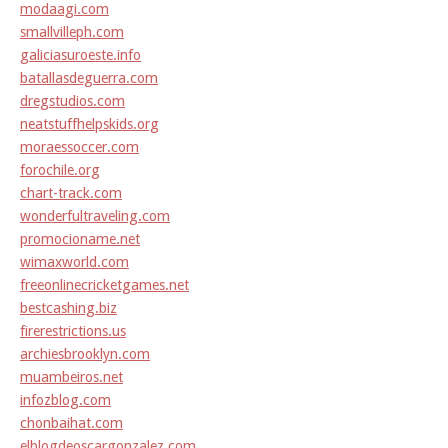
modaagi.com
smallvilleph.com
galiciasuroeste.info
batallasdeguerra.com
dregstudios.com
neatstuffhelpskids.org
moraessoccer.com
forochile.org
chart-track.com
wonderfultraveling.com
promocioname.net
wimaxworld.com
freeonlinecricketgames.net
bestcashing.biz
firerestrictions.us
archiesbrooklyn.com
muambeiros.net
infozblog.com
chonbaihat.com
elblogdeoscargonzalez.com