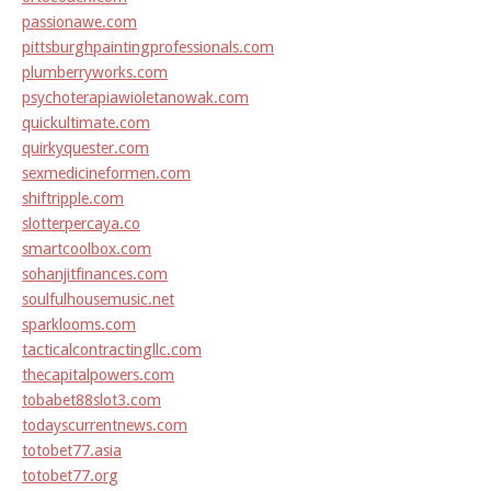
passionawe.com
pittsburghpaintingprofessionals.com
plumberryworks.com
psychoterapiawioletanowak.com
quickultimate.com
quirkyquester.com
sexmedicineformen.com
shiftripple.com
slotterpercaya.co
smartcoolbox.com
sohanjitfinances.com
soulfulhousemusic.net
sparklooms.com
tacticalcontractingllc.com
thecapitalpowers.com
tobabet88slot3.com
todayscurrentnews.com
totobet77.asia
totobet77.org