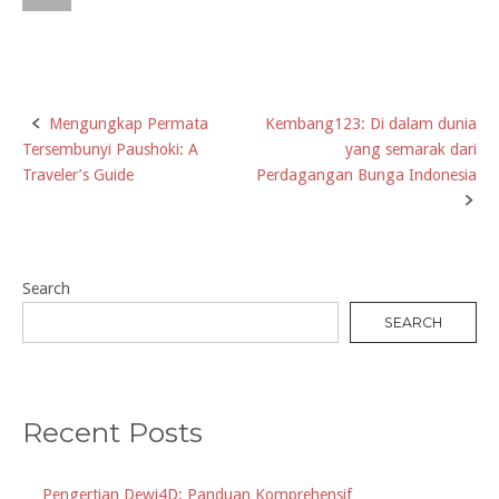
Mengungkap Permata
Kembang123: Di dalam dunia
Post
Tersembunyi Paushoki: A
yang semarak dari
navigation
Traveler’s Guide
Perdagangan Bunga Indonesia
Search
SEARCH
Recent Posts
Pengertian Dewi4D: Panduan Komprehensif