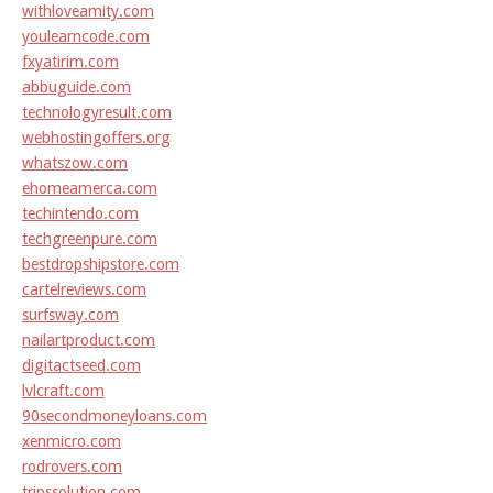
withloveamity.com
youlearncode.com
fxyatirim.com
abbuguide.com
technologyresult.com
webhostingoffers.org
whatszow.com
ehomeamerca.com
techintendo.com
techgreenpure.com
bestdropshipstore.com
cartelreviews.com
surfsway.com
nailartproduct.com
digitactseed.com
lvlcraft.com
90secondmoneyloans.com
xenmicro.com
rodrovers.com
tripssolution.com