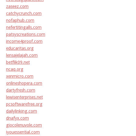
zaseez.com
catchycrunch.com
nofaphub.com
nefertitingalls.com
patsyscreations.com
income4proof.com
educaritas.org
lensajelajah.com
betflik09.net
ncaq.org
xenmicro.com
onlineshopera.com
dartyfresh.com
lewisenterprises.net
pcsoftwarefree.org
dailylinking.com
dnafyx.com
giocolenuvole.com
iyouessential.com