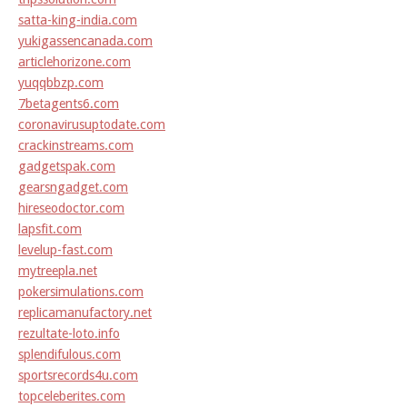
satta-king-india.com
yukigassencanada.com
articlehorizone.com
yuqqbbzp.com
7betagents6.com
coronavirusuptodate.com
crackinstreams.com
gadgetspak.com
gearsngadget.com
hireseodoctor.com
lapsfit.com
levelup-fast.com
mytreepla.net
pokersimulations.com
replicamanufactory.net
rezultate-loto.info
splendifulous.com
sportsrecords4u.com
topceleberites.com