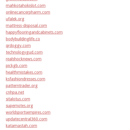
mahkotahokislot.com
onlinecancerpharm.com
ufalek.org
mattress-disposal.com
happyflooringandcabinets.com
bodybuildinglife.co
qrdoggy.com
technologygud.com
realshocknews.com
pickgb.com
healthmistakes.com
ksfashiondresses.com
patterntrader.org
cnhpa.net
sitalotus.com
supernotes.org
worldsportsempires.com
updatecentral360.com
katamastah.com