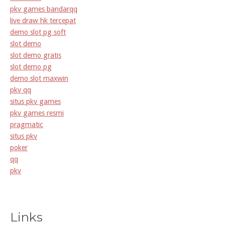
pkv games bandarqq
live draw hk tercepat
demo slot pg soft
slot demo
slot demo gratis
slot demo pg
demo slot maxwin
pkv qq
situs pkv games
pkv games resmi
pragmatic
situs pkv
poker
qq
pkv
Links