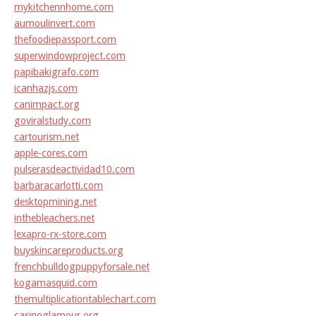
mykitchennhome.com
aumoulinvert.com
thefoodiepassport.com
superwindowproject.com
papibakigrafo.com
icanhazjs.com
canimpact.org
goviralstudy.com
cartourism.net
apple-cores.com
pulserasdeactividad10.com
barbaracarlotti.com
desktopmining.net
inthebleachers.net
lexapro-rx-store.com
buyskincareproducts.org
frenchbulldogpuppyforsale.net
kogamasquid.com
themultiplicationtablechart.com
casinoglamour.org