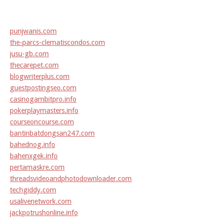
punjwanis.com
the-parcs-clematiscondos.com
jusu-gb.com
thecarepet.com
blogwriterplus.com
guestpostingseo.com
casinogambitpro.info
pokerplaymasters.info
courseoncourse.com
bantinbatdongsan247.com
bahednog.info
bahenxgek.info
pertamaskre.com
threadsvideoandphotodownloader.com
techgiddy.com
usalivenetwork.com
jackpotrushonline.info