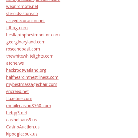
webpromote.net
steroids-store.co
arteydecoracion.net
fithog.com
bestlaptopbestmonitor.com
georginaryland.com
roseandbasil.com
thewhitewhitelights.com
atdhe.ws
heckrodtwetland.org
halfheardinthestillness.com
mybestmassagechair.com
ericreed.net
fluxetine.com
mobilecasino8760.com
betqq3.net
casinoloans5.us
CasinoAuction.us
kipooglecouk.us