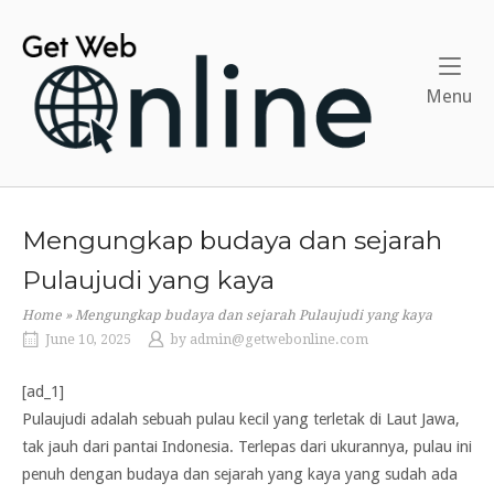
Skip
to
Home
content
Me
Menu
Mengungkap budaya dan sejarah
Pulaujudi yang kaya
Home
»
Mengungkap budaya dan sejarah Pulaujudi yang kaya
June 10, 2025
by
admin@getwebonline.com
[ad_1]
Pulaujudi adalah sebuah pulau kecil yang terletak di Laut Jawa,
tak jauh dari pantai Indonesia. Terlepas dari ukurannya, pulau ini
penuh dengan budaya dan sejarah yang kaya yang sudah ada