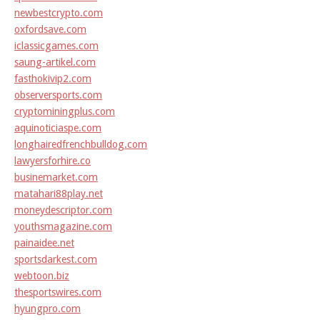
newbestcrypto.com
oxfordsave.com
iclassicgames.com
saung-artikel.com
fasthokivip2.com
observersports.com
cryptominingplus.com
aquinoticiaspe.com
longhairedfrenchbulldog.com
lawyersforhire.co
businemarket.com
matahari88play.net
moneydescriptor.com
youthsmagazine.com
painaidee.net
sportsdarkest.com
webtoon.biz
thesportswires.com
hyungpro.com