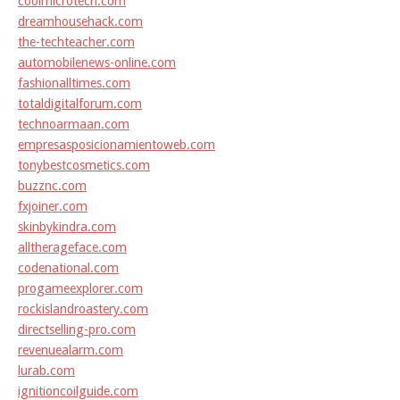
coolmicrotech.com
dreamhousehack.com
the-techteacher.com
automobilenews-online.com
fashionalltimes.com
totaldigitalforum.com
technoarmaan.com
empresasposicionamientoweb.com
tonybestcosmetics.com
buzznc.com
fxjoiner.com
skinbykindra.com
alltherageface.com
codenational.com
progameexplorer.com
rockislandroastery.com
directselling-pro.com
revenuealarm.com
lurab.com
ignitioncoilguide.com