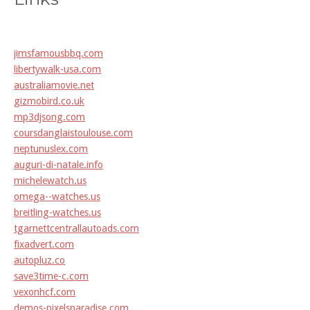
jimsfamousbbq.com
libertywalk-usa.com
australiamovie.net
gizmobird.co.uk
mp3djsong.com
coursdanglaistoulouse.com
neptunuslex.com
auguri-di-natale.info
michelewatch.us
omega--watches.us
breitling-watches.us
tgarnettcentrallautoads.com
fixadvert.com
autopluz.co
save3time-c.com
vexonhcf.com
demos-pixelsparadise.com