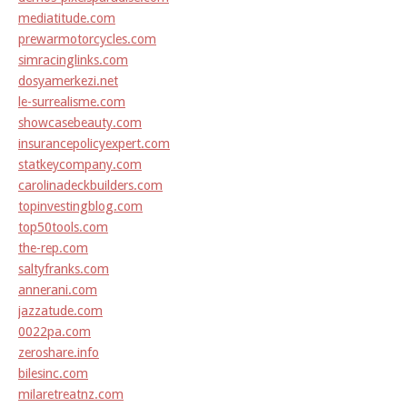
mediatitude.com
prewarmotorcycles.com
simracinglinks.com
dosyamerkezi.net
le-surrealisme.com
showcasebeauty.com
insurancepolicyexpert.com
statkeycompany.com
carolinadeckbuilders.com
topinvestingblog.com
top50tools.com
the-rep.com
saltyfranks.com
annerani.com
jazzatude.com
0022pa.com
zeroshare.info
bilesinc.com
milaretreatnz.com