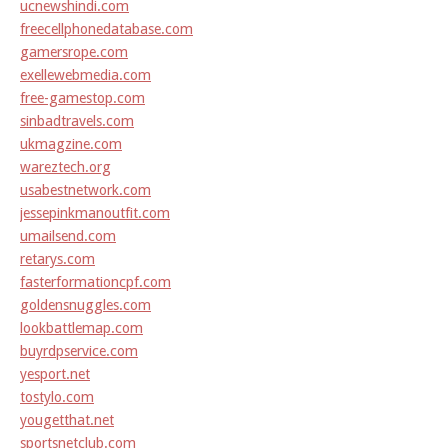
ucnewshindi.com
freecellphonedatabase.com
gamersrope.com
exellewebmedia.com
free-gamestop.com
sinbadtravels.com
ukmagzine.com
wareztech.org
usabestnetwork.com
jessepinkmanoutfit.com
umailsend.com
retarys.com
fasterformationcpf.com
goldensnuggles.com
lookbattlemap.com
buyrdpservice.com
yesport.net
tostylo.com
yougetthat.net
sportsnetclub.com