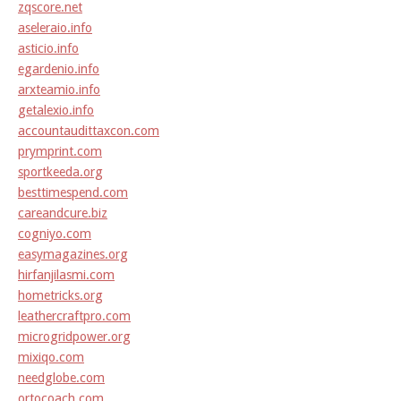
zqscore.net
aseleraio.info
asticio.info
egardenio.info
arxteamio.info
getalexio.info
accountaudittaxcon.com
prymprint.com
sportkeeda.org
besttimespend.com
careandcure.biz
cogniyo.com
easymagazines.org
hirfanjilasmi.com
hometricks.org
leathercraftpro.com
microgridpower.org
mixiqo.com
needglobe.com
ortocoach.com