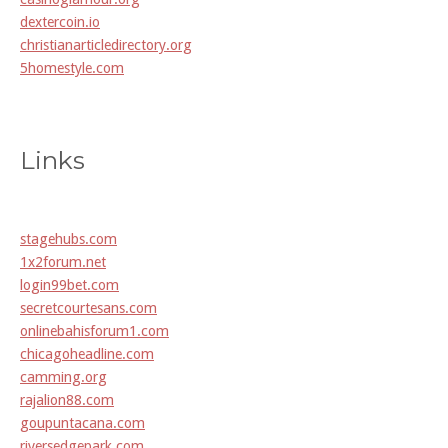
dextercoin.io
christianarticledirectory.org
5homestyle.com
Links
stagehubs.com
1x2forum.net
login99bet.com
secretcourtesans.com
onlinebahisforum1.com
chicagoheadline.com
camming.org
rajalion88.com
goupuntacana.com
riversedgepark.com