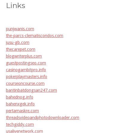
Links
punjwanis.com
the-parcs-clematiscondos.com
jusu-gb.com
thecarepet.com
blogwriterplus.com
guestpostingseo.com
casinogambitpro.info
pokerplaymasters.info
courseoncourse.com
bantinbatdongsan247.com
bahednog.info
bahenxgek.info
pertamaskre.com
threadsvideoandphotodownloader.com
techgiddy.com
usalivenetwork.com