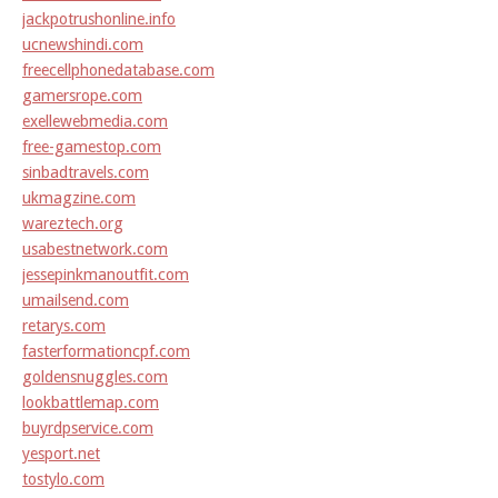
jackpotrushonline.info
ucnewshindi.com
freecellphonedatabase.com
gamersrope.com
exellewebmedia.com
free-gamestop.com
sinbadtravels.com
ukmagzine.com
wareztech.org
usabestnetwork.com
jessepinkmanoutfit.com
umailsend.com
retarys.com
fasterformationcpf.com
goldensnuggles.com
lookbattlemap.com
buyrdpservice.com
yesport.net
tostylo.com