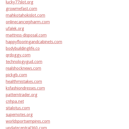
lucky77slot.org
growmefast.com
mahkotahokislot.com
onlinecancerpharm.com
ufalek.org
mattress-disposal.com
happyflooringandcabinets.com
bodybuildinglife.co
qrdoggy.com
technologygud.com
realshocknews.com
pickgb.com
healthmistakes.com
ksfashiondresses.com
patterntrader.org
cnhpa.net
sitalotus.com
supernotes.org
worldsportsempires.com
updatecentral360.com