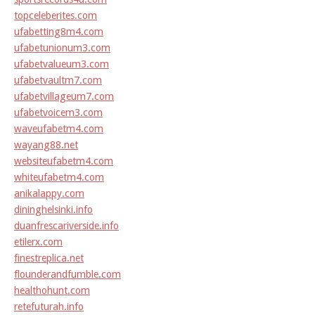
topceleberites.com
ufabetting8m4.com
ufabetunionum3.com
ufabetvalueum3.com
ufabetvaultm7.com
ufabetvillageum7.com
ufabetvoicem3.com
waveufabetm4.com
wayang88.net
websiteufabetm4.com
whiteufabetm4.com
anikalappy.com
dininghelsinki.info
duanfrescariverside.info
etilerx.com
finestreplica.net
flounderandfumble.com
healthohunt.com
retefuturah.info