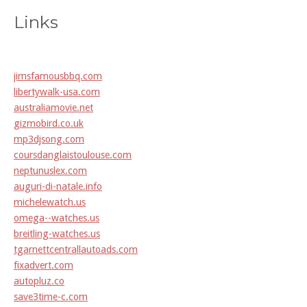
Links
jimsfamousbbq.com
libertywalk-usa.com
australiamovie.net
gizmobird.co.uk
mp3djsong.com
coursdanglaistoulouse.com
neptunuslex.com
auguri-di-natale.info
michelewatch.us
omega--watches.us
breitling-watches.us
tgarnettcentrallautoads.com
fixadvert.com
autopluz.co
save3time-c.com