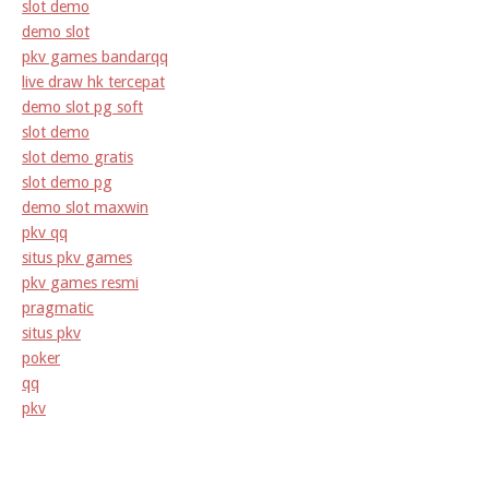
slot demo
demo slot
pkv games bandarqq
live draw hk tercepat
demo slot pg soft
slot demo
slot demo gratis
slot demo pg
demo slot maxwin
pkv qq
situs pkv games
pkv games resmi
pragmatic
situs pkv
poker
qq
pkv