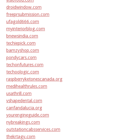
droidwindow.com
freeprsubmission.com
ufagold666.com
myinteriorblog.com
bnewsindia.com
techiepick.com
bamzyshop.com
pondycars.com
techonfutures.com
techoologic.com
raspberryketonescanada.org
medihealthrules.com
usathrill.com
vshapedental.com
canfandalucia.org
yourengineguide.com
nybreakings.com
outstationcabsservices.com
thekrtagy.com