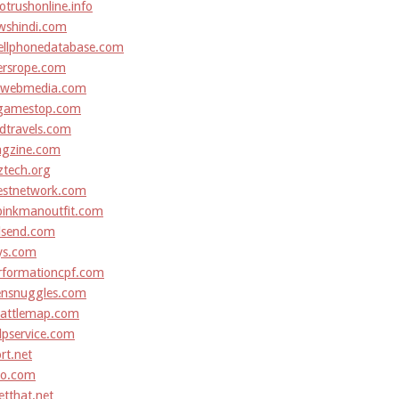
otrushonline.info
wshindi.com
cellphonedatabase.com
rsrope.com
lewebmedia.com
-gamestop.com
dtravels.com
gzine.com
ztech.org
estnetwork.com
epinkmanoutfit.com
lsend.com
rys.com
erformationcpf.com
ensnuggles.com
battlemap.com
dpservice.com
rt.net
lo.com
tthat.net