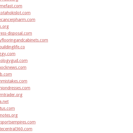
mefast.com
otahokislot.com
necancerpharm.com
k.org
ess-disposal.com
yflooringandcabinets.com
uildinglife.co
ggy.com
nologygud.com
shocknews.com
gb.com
thmistakes.com
hiondresses.com
rntrader.org
a.net
otus.com
notes.org
dsportsempires.com
tecentral360.com