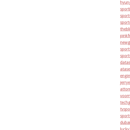
hyun
spor
spor
sport
thebl
pinkf
newg
sport
sport
datas
atase
engi
jerry
attor
voom
tech
tvsp
spor
duba
lucky