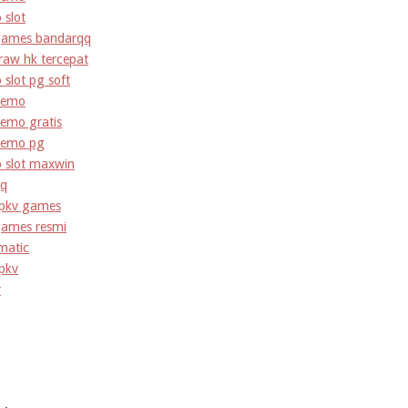
 slot
games bandarqq
draw hk tercepat
slot pg soft
 demo
demo gratis
 demo pg
 slot maxwin
qq
 pkv games
games resmi
matic
 pkv
r