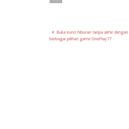
Buka kunci hiburan tanpa akhir dengan
Post
berbagai pilihan game OnePlay77
navigation