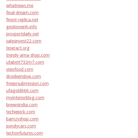
whatnews.me
final-dream.com
finest-replica.net
gestioneinh.info
prosportdaily.net
salesinvest22.com
teseract.org
trendy-ama-shop.com
ufabett732m7.com
visiofood.com
droidwindow.com
freeprsubmission.com
ufagold666.com
myinteriorblog.com
bnewsindia.com
techiepick.com
bamzyshop.com
pondycars.com
techonfutures.com