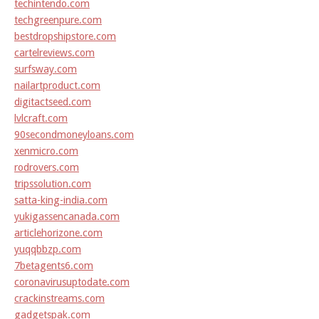
techintendo.com
techgreenpure.com
bestdropshipstore.com
cartelreviews.com
surfsway.com
nailartproduct.com
digitactseed.com
lvlcraft.com
90secondmoneyloans.com
xenmicro.com
rodrovers.com
tripssolution.com
satta-king-india.com
yukigassencanada.com
articlehorizone.com
yuqqbbzp.com
7betagents6.com
coronavirusuptodate.com
crackinstreams.com
gadgetspak.com