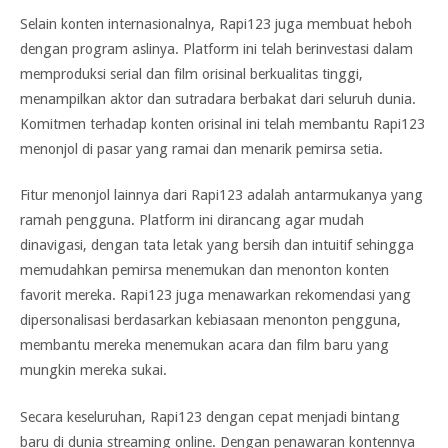
Selain konten internasionalnya, Rapi123 juga membuat heboh
dengan program aslinya. Platform ini telah berinvestasi dalam
memproduksi serial dan film orisinal berkualitas tinggi,
menampilkan aktor dan sutradara berbakat dari seluruh dunia.
Komitmen terhadap konten orisinal ini telah membantu Rapi123
menonjol di pasar yang ramai dan menarik pemirsa setia.
Fitur menonjol lainnya dari Rapi123 adalah antarmukanya yang
ramah pengguna. Platform ini dirancang agar mudah
dinavigasi, dengan tata letak yang bersih dan intuitif sehingga
memudahkan pemirsa menemukan dan menonton konten
favorit mereka. Rapi123 juga menawarkan rekomendasi yang
dipersonalisasi berdasarkan kebiasaan menonton pengguna,
membantu mereka menemukan acara dan film baru yang
mungkin mereka sukai.
Secara keseluruhan, Rapi123 dengan cepat menjadi bintang
baru di dunia streaming online. Dengan penawaran kontennya