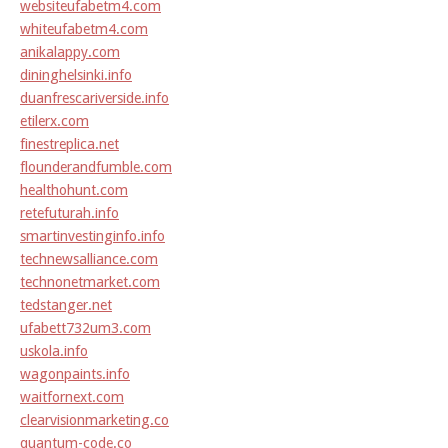
websiteufabetm4.com
whiteufabetm4.com
anikalappy.com
dininghelsinki.info
duanfrescariverside.info
etilerx.com
finestreplica.net
flounderandfumble.com
healthohunt.com
retefuturah.info
smartinvestinginfo.info
technewsalliance.com
technonetmarket.com
tedstanger.net
ufabett732um3.com
uskola.info
wagonpaints.info
waitfornext.com
clearvisionmarketing.co
quantum-code.co