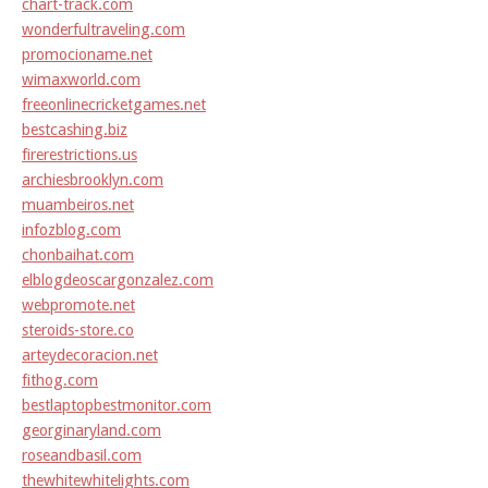
chart-track.com
wonderfultraveling.com
promocioname.net
wimaxworld.com
freeonlinecricketgames.net
bestcashing.biz
firerestrictions.us
archiesbrooklyn.com
muambeiros.net
infozblog.com
chonbaihat.com
elblogdeoscargonzalez.com
webpromote.net
steroids-store.co
arteydecoracion.net
fithog.com
bestlaptopbestmonitor.com
georginaryland.com
roseandbasil.com
thewhitewhitelights.com