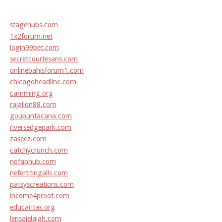
stagehubs.com
1x2forum.net
login99bet.com
secretcourtesans.com
onlinebahisforum1.com
chicagoheadline.com
camming.org
rajalion88.com
goupuntacana.com
riversedgepark.com
zaseez.com
catchycrunch.com
nofaphub.com
nefertitingalls.com
patsyscreations.com
income4proof.com
educaritas.org
lensajelajah.com