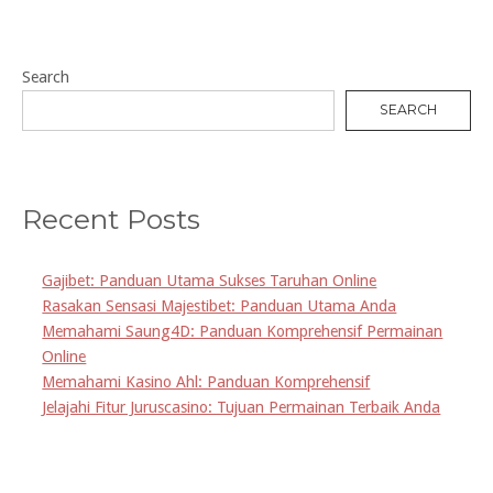
Search
SEARCH
Recent Posts
Gajibet: Panduan Utama Sukses Taruhan Online
Rasakan Sensasi Majestibet: Panduan Utama Anda
Memahami Saung4D: Panduan Komprehensif Permainan
Online
Memahami Kasino Ahl: Panduan Komprehensif
Jelajahi Fitur Juruscasino: Tujuan Permainan Terbaik Anda