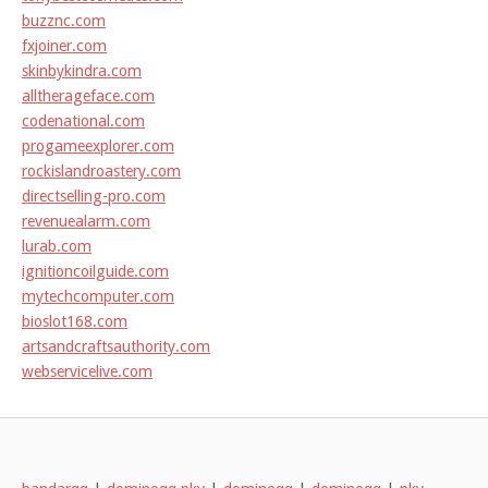
buzznc.com
fxjoiner.com
skinbykindra.com
alltherageface.com
codenational.com
progameexplorer.com
rockislandroastery.com
directselling-pro.com
revenuealarm.com
lurab.com
ignitioncoilguide.com
mytechcomputer.com
bioslot168.com
artsandcraftsauthority.com
webservicelive.com