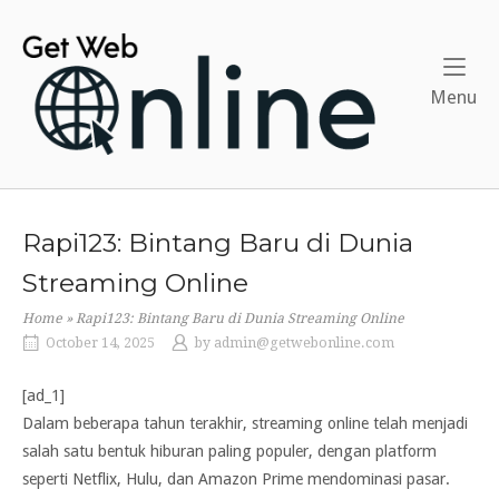
Skip
to
Home
content
Me
Menu
Rapi123: Bintang Baru di Dunia
Streaming Online
Home
»
Rapi123: Bintang Baru di Dunia Streaming Online
October 14, 2025
by
admin@getwebonline.com
[ad_1]
Dalam beberapa tahun terakhir, streaming online telah menjadi
salah satu bentuk hiburan paling populer, dengan platform
seperti Netflix, Hulu, dan Amazon Prime mendominasi pasar.