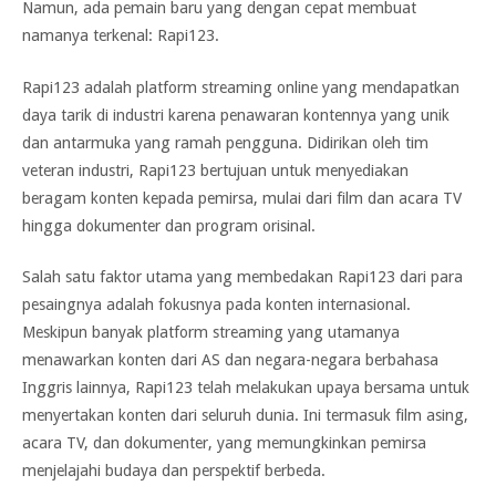
Namun, ada pemain baru yang dengan cepat membuat
namanya terkenal: Rapi123.
Rapi123 adalah platform streaming online yang mendapatkan
daya tarik di industri karena penawaran kontennya yang unik
dan antarmuka yang ramah pengguna. Didirikan oleh tim
veteran industri, Rapi123 bertujuan untuk menyediakan
beragam konten kepada pemirsa, mulai dari film dan acara TV
hingga dokumenter dan program orisinal.
Salah satu faktor utama yang membedakan Rapi123 dari para
pesaingnya adalah fokusnya pada konten internasional.
Meskipun banyak platform streaming yang utamanya
menawarkan konten dari AS dan negara-negara berbahasa
Inggris lainnya, Rapi123 telah melakukan upaya bersama untuk
menyertakan konten dari seluruh dunia. Ini termasuk film asing,
acara TV, dan dokumenter, yang memungkinkan pemirsa
menjelajahi budaya dan perspektif berbeda.