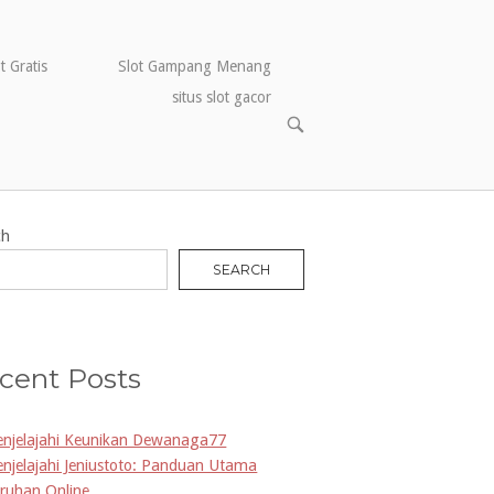
t Gratis
Slot Gampang Menang
situs slot gacor
OPEN
SEARCH
BAR
ch
SEARCH
cent Posts
njelajahi Keunikan Dewanaga77
njelajahi Jeniustoto: Panduan Utama
ruhan Online