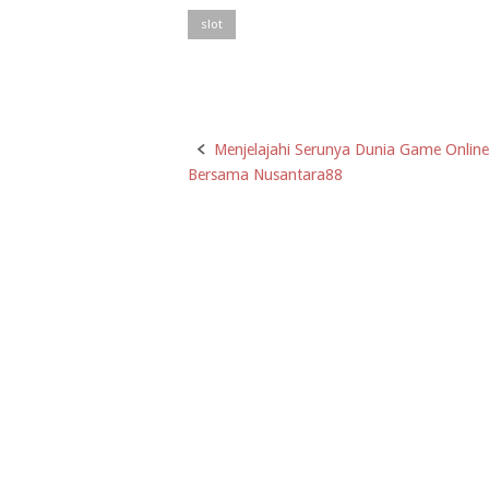
slot
Menjelajahi Serunya Dunia Game Online
Post
Bersama Nusantara88
navigation