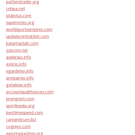
patterntrader.org
cnhpa.net
sitalotus.com
supernotes.org
worldsportsempires.com
updatecentral360.com
katamastah.com
zqscore.net
aseleraio.info
asticio.info
egardenio.info
arxteamio.info
getalexio.info
accountaudittaxcon.com
prymprint.com
sportkeeda.org
besttimespend.com
careandcure.biz
cogniyo.com
easymagazines.org