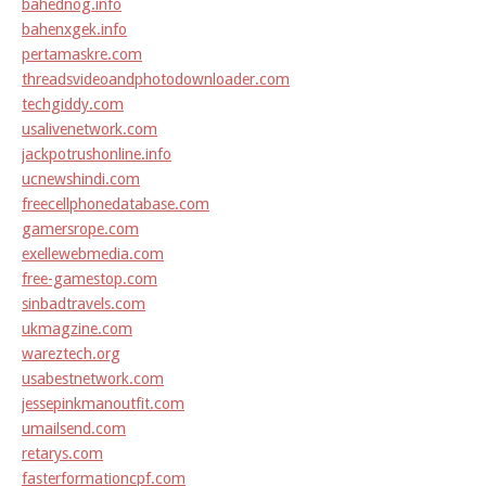
bahednog.info
bahenxgek.info
pertamaskre.com
threadsvideoandphotodownloader.com
techgiddy.com
usalivenetwork.com
jackpotrushonline.info
ucnewshindi.com
freecellphonedatabase.com
gamersrope.com
exellewebmedia.com
free-gamestop.com
sinbadtravels.com
ukmagzine.com
wareztech.org
usabestnetwork.com
jessepinkmanoutfit.com
umailsend.com
retarys.com
fasterformationcpf.com