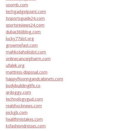
voomb.com
techgadgetpoint.com
tvsportsguide24.com
sportsreviews24.com
dubai360blog.com
lucky77slot.org
growmefast.com
mahkotahokislot.com
onlinecancerpharm.com
ufalek.org
mattress-disposal.com
happyflooringandcabinets.com
bodybuildinglife.co
qrdoggy.com
technologygud.com
realshocknews.com
pickgb.com
healthmistakes.com
ksfashiondresses.com