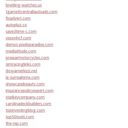
breitling-watches.us
tgarnettcentrallautoads.com
fixadvert.com
autopluz.co
save3time-c.com
vexonhcf.com
demos-pixelsparadise.com
mediatitude.com
prewarmotorcycles.com
simracinglinks.com
dosyamerkezi.net
le-surrealisme.com
showcasebeauty.com
insurancepolicyexpert.com
statkeycompany.com
carolinadeckbuilders.com
topinvestingblog.com
top50tools.com
the-rep.com