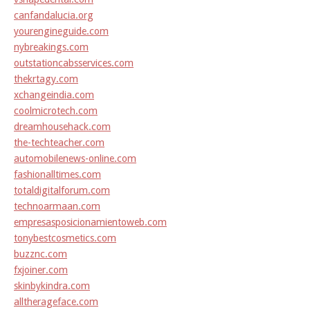
canfandalucia.org
yourengineguide.com
nybreakings.com
outstationcabsservices.com
thekrtagy.com
xchangeindia.com
coolmicrotech.com
dreamhousehack.com
the-techteacher.com
automobilenews-online.com
fashionalltimes.com
totaldigitalforum.com
technoarmaan.com
empresasposicionamientoweb.com
tonybestcosmetics.com
buzznc.com
fxjoiner.com
skinbykindra.com
alltherageface.com