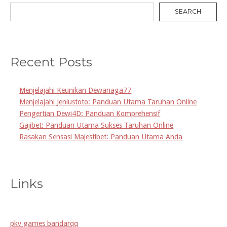
SEARCH
Recent Posts
Menjelajahi Keunikan Dewanaga77
Menjelajahi Jeniustoto: Panduan Utama Taruhan Online
Pengertian Dewi4D: Panduan Komprehensif
Gajibet: Panduan Utama Sukses Taruhan Online
Rasakan Sensasi Majestibet: Panduan Utama Anda
Links
pkv games bandarqq