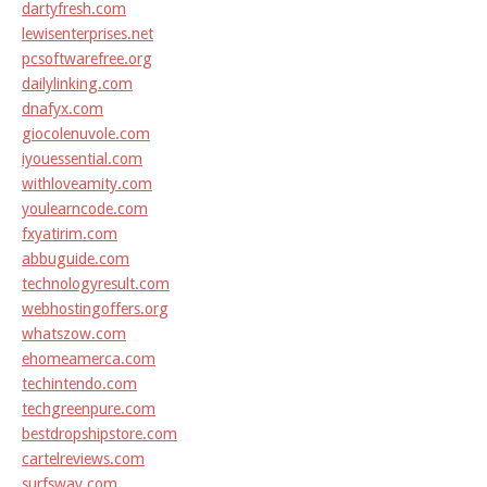
dartyfresh.com
lewisenterprises.net
pcsoftwarefree.org
dailylinking.com
dnafyx.com
giocolenuvole.com
iyouessential.com
withloveamity.com
youlearncode.com
fxyatirim.com
abbuguide.com
technologyresult.com
webhostingoffers.org
whatszow.com
ehomeamerca.com
techintendo.com
techgreenpure.com
bestdropshipstore.com
cartelreviews.com
surfsway.com