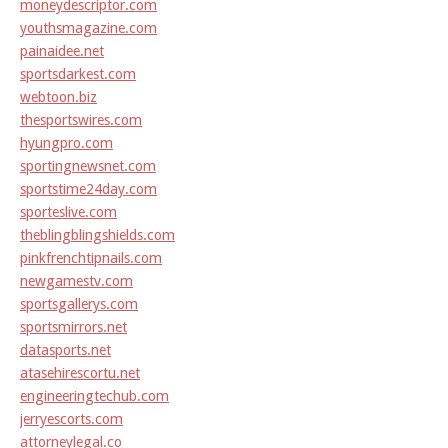
moneydescriptor.com
youthsmagazine.com
painaidee.net
sportsdarkest.com
webtoon.biz
thesportswires.com
hyungpro.com
sportingnewsnet.com
sportstime24day.com
sporteslive.com
theblingblingshields.com
pinkfrenchtipnails.com
newgamestv.com
sportsgallerys.com
sportsmirrors.net
datasports.net
atasehirescortu.net
engineeringtechub.com
jerryescorts.com
attorneylegal.co