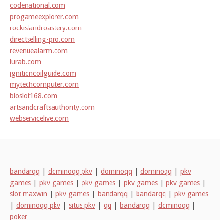
codenational.com
progameexplorer.com
rockislandroastery.com
directselling-pro.com
revenuealarm.com
lurab.com
ignitioncoilguide.com
mytechcomputer.com
bioslot168.com
artsandcraftsauthority.com
webservicelive.com
bandarqq
|
dominoqq pkv
|
dominoqq
|
dominoqq
|
pkv
games
|
pkv games
|
pkv games
|
pkv games
|
pkv games
|
slot maxwin
|
pkv games
|
bandarqq
|
bandarqq
|
pkv games
|
dominoqq pkv
|
situs pkv
|
qq
|
bandarqq
|
dominoqq
|
poker