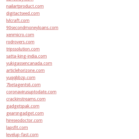
nailartproduct.com
digitactseed.com
lvlcraft.com
90secondmoneyloans.com
xenmicro.com
rodrovers.com
tripssolution.com
satta-king-india.com
yukigassencanada.com
articlehorizone.com
yuqqbbzp.com
7betagents6.com
coronavirusuptodate.com
crackinstreams.com
gadgetspak.com
gearsngadget.com
hireseodoctor.com
lapsfit.com
levelup-fast.com