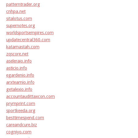
patterntrader.org
cnhpa.net
sitalotus.com
supernotes.org
worldsportsempires.com
updatecentral360.com
katamastah.com
zqscore.net
aseleraio.info
asticio.info
egardenio.info
arxteamio.info
getalexio.info
accountaudittaxcon.com
prymprint.com
sportkeeda.org
besttimespend.com
careandcure.biz
cogniyo.com