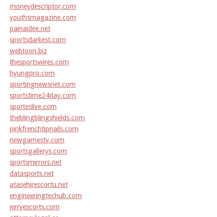
moneydescriptor.com
youthsmagazine.com
painaidee.net
sportsdarkest.com
webtoon.biz
thesportswires.com
hyungpro.com
sportingnewsnet.com
sportstime24day.com
sporteslive.com
theblingblingshields.com
pinkfrenchtipnails.com
newgamestv.com
sportsgallerys.com
sportsmirrors.net
datasports.net
atasehirescortu.net
engineeringtechub.com
jerryescorts.com