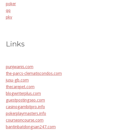
poker
qq
pkv
Links
punjwanis.com
the-parcs-clematiscondos.com
jusu-gb.com
thecarepet.com
blogwriterplus.com
guestpostingseo.com
casinogambitpro.info
pokerplaymasters.info
courseoncourse.com
bantinbatdongsan247.com