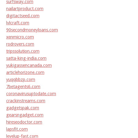
surfsway.com
nailartproduct.com
digitactseed.com
lvlcraft.com
90secondmoneyloans.com
xenmicro.com
rodrovers.com
tripssolution.com
satta-king-india.com
yukigassencanada.com
articlehorizone.com
yuqqbbzp.com
7betagents6.com
coronavirusuptodate.com
crackinstreams.com
gadgetspak.com
gearsngadget.com
hireseodoctor.com
lapsfit.com
levelup-fast.com