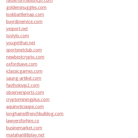
fasterformationcpf.com
goldensnuggles.com
lookbattlemap.com
buyrdpservice.com
yesport.net
tostylo.com
yougetthat.net
sportsnetclub.com
newbestcrypto.com
oxfordsave.com
iclassicgames.com
saung-artikel.com
fasthokivip2.com
observersports.com
cryptominingplus.com
aquinoticiaspe.com
longhairedfrenchbulldog.com
lawyersforhire.co
businemarket.com
matahari88play.net