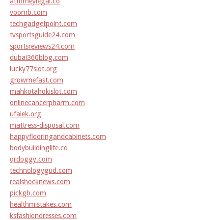
attorneylegal.co
voomb.com
techgadgetpoint.com
tvsportsguide24.com
sportsreviews24.com
dubai360blog.com
lucky77slot.org
growmefast.com
mahkotahokislot.com
onlinecancerpharm.com
ufalek.org
mattress-disposal.com
happyflooringandcabinets.com
bodybuildinglife.co
qrdoggy.com
technologygud.com
realshocknews.com
pickgb.com
healthmistakes.com
ksfashiondresses.com