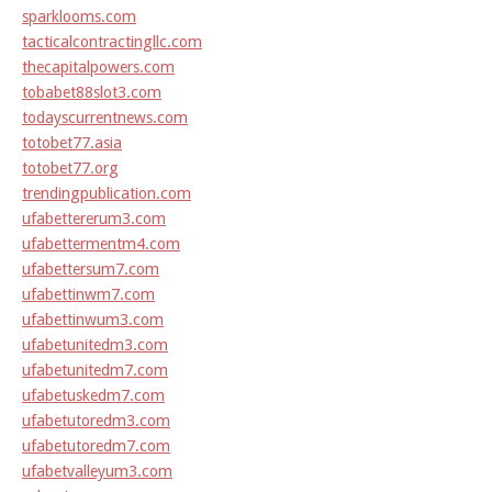
sparklooms.com
tacticalcontractingllc.com
thecapitalpowers.com
tobabet88slot3.com
todayscurrentnews.com
totobet77.asia
totobet77.org
trendingpublication.com
ufabettererum3.com
ufabettermentm4.com
ufabettersum7.com
ufabettinwm7.com
ufabettinwum3.com
ufabetunitedm3.com
ufabetunitedm7.com
ufabetuskedm7.com
ufabetutoredm3.com
ufabetutoredm7.com
ufabetvalleyum3.com