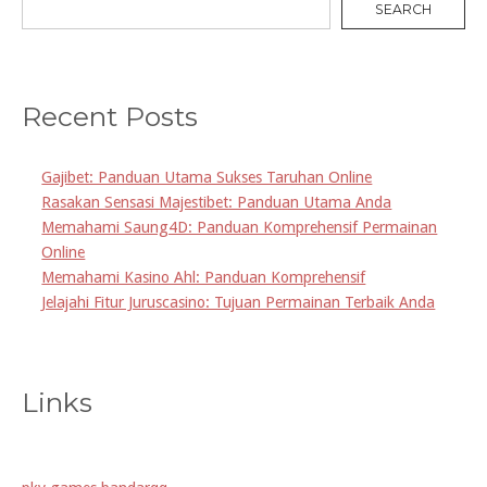
SEARCH
Recent Posts
Gajibet: Panduan Utama Sukses Taruhan Online
Rasakan Sensasi Majestibet: Panduan Utama Anda
Memahami Saung4D: Panduan Komprehensif Permainan
Online
Memahami Kasino Ahl: Panduan Komprehensif
Jelajahi Fitur Juruscasino: Tujuan Permainan Terbaik Anda
Links