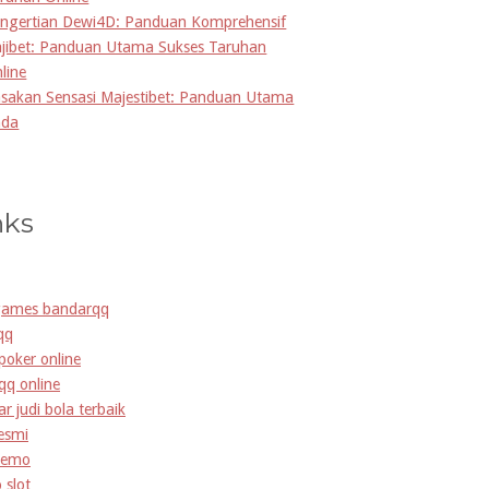
ngertian Dewi4D: Panduan Komprehensif
jibet: Panduan Utama Sukses Taruhan
line
sakan Sensasi Majestibet: Panduan Utama
nda
nks
games bandarqq
qq
 poker online
 qq online
r judi bola terbaik
resmi
 demo
 slot