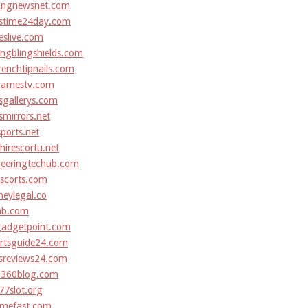
tingnewsnet.com
tstime24day.com
eslive.com
ingblingshields.com
renchtipnails.com
amestv.com
sgallerys.com
smirrors.net
ports.net
hirescortu.net
neeringtechub.com
escorts.com
neylegal.co
b.com
gadgetpoint.com
ortsguide24.com
tsreviews24.com
i360blog.com
77slot.org
mefast.com