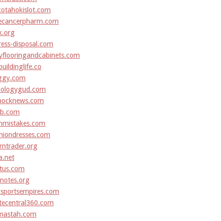
otahokislot.com
necancerpharm.com
k.org
ess-disposal.com
yflooringandcabinets.com
uildinglife.co
ggy.com
nologygud.com
shocknews.com
gb.com
thmistakes.com
hiondresses.com
rntrader.org
a.net
otus.com
notes.org
dsportsempires.com
tecentral360.com
mastah.com