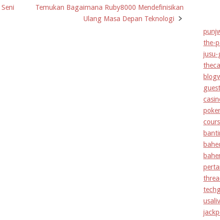
 Seni
Temukan Bagaimana Ruby8000 Mendefinisikan
Ulang Masa Depan Teknologi
punj
the-
jusu
thec
blogw
gues
casin
poker
cour
bant
bahe
bahe
pert
thre
tech
usal
jackp