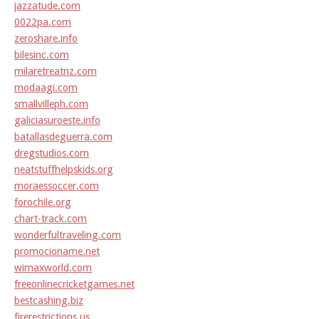
jazzatude.com
0022pa.com
zeroshare.info
bilesinc.com
milaretreatnz.com
modaagi.com
smallvilleph.com
galiciasuroeste.info
batallasdeguerra.com
dregstudios.com
neatstuffhelpskids.org
moraessoccer.com
forochile.org
chart-track.com
wonderfultraveling.com
promocioname.net
wimaxworld.com
freeonlinecricketgames.net
bestcashing.biz
firerestrictions.us