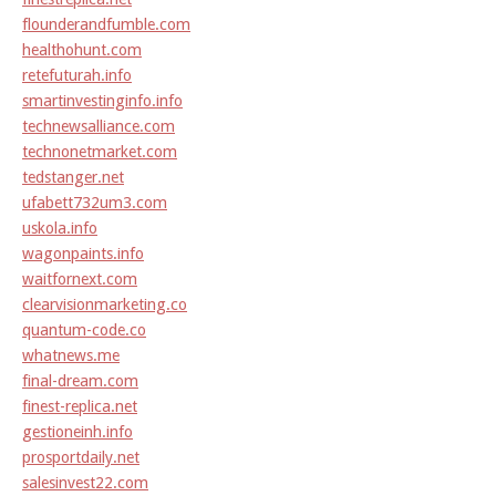
flounderandfumble.com
healthohunt.com
retefuturah.info
smartinvestinginfo.info
technewsalliance.com
technonetmarket.com
tedstanger.net
ufabett732um3.com
uskola.info
wagonpaints.info
waitfornext.com
clearvisionmarketing.co
quantum-code.co
whatnews.me
final-dream.com
finest-replica.net
gestioneinh.info
prosportdaily.net
salesinvest22.com