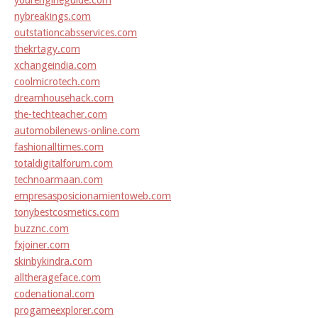
yourengineguide.com
nybreakings.com
outstationcabsservices.com
thekrtagy.com
xchangeindia.com
coolmicrotech.com
dreamhousehack.com
the-techteacher.com
automobilenews-online.com
fashionalltimes.com
totaldigitalforum.com
technoarmaan.com
empresasposicionamientoweb.com
tonybestcosmetics.com
buzznc.com
fxjoiner.com
skinbykindra.com
alltherageface.com
codenational.com
progameexplorer.com