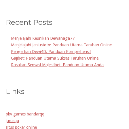
Recent Posts
Menjelajahi Keunikan Dewanaga77
Menjelajahi Jeniustoto: Panduan Utama Taruhan Online
Pengertian Dewi4D: Panduan Komprehensif
Gajibet: Panduan Utama Sukses Taruhan Online
Rasakan Sensasi Majestibet: Panduan Utama Anda
Links
pkv games bandarqq
jurusqq
situs poker online