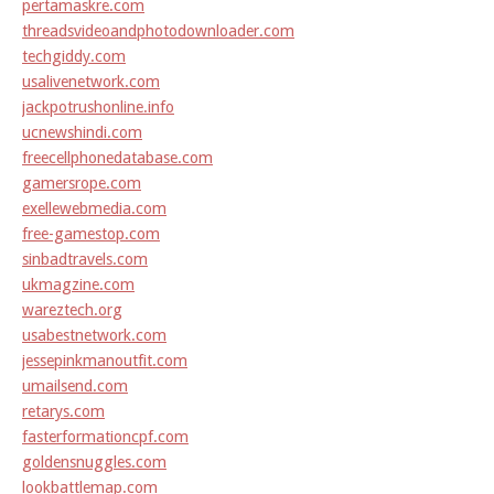
pertamaskre.com
threadsvideoandphotodownloader.com
techgiddy.com
usalivenetwork.com
jackpotrushonline.info
ucnewshindi.com
freecellphonedatabase.com
gamersrope.com
exellewebmedia.com
free-gamestop.com
sinbadtravels.com
ukmagzine.com
wareztech.org
usabestnetwork.com
jessepinkmanoutfit.com
umailsend.com
retarys.com
fasterformationcpf.com
goldensnuggles.com
lookbattlemap.com