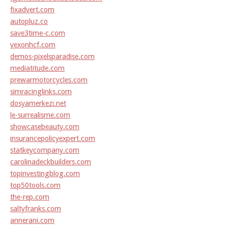
fixadvert.com
autopluz.co
save3time-c.com
vexonhcf.com
demos-pixelsparadise.com
mediatitude.com
prewarmotorcycles.com
simracinglinks.com
dosyamerkezi.net
le-surrealisme.com
showcasebeauty.com
insurancepolicyexpert.com
statkeycompany.com
carolinadeckbuilders.com
topinvestingblog.com
top50tools.com
the-rep.com
saltyfranks.com
annerani.com