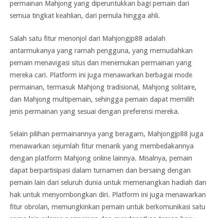
permainan Mahjong yang diperuntukkan bagi pemain dari
semua tingkat keahlian, dari pemula hingga ahli.
Salah satu fitur menonjol dari Mahjongjp88 adalah
antarmukanya yang ramah pengguna, yang memudahkan
pemain menavigasi situs dan menemukan permainan yang
mereka cari. Platform ini juga menawarkan berbagai mode
permainan, termasuk Mahjong tradisional, Mahjong solitaire,
dan Mahjong multipemain, sehingga pemain dapat memilih
jenis permainan yang sesuai dengan preferensi mereka.
Selain pilihan permainannya yang beragam, Mahjongjp88 juga
menawarkan sejumlah fitur menarik yang membedakannya
dengan platform Mahjong online lainnya. Misalnya, pemain
dapat berpartisipasi dalam turnamen dan bersaing dengan
pemain lain dari seluruh dunia untuk memenangkan hadiah dan
hak untuk menyombongkan diri. Platform ini juga menawarkan
fitur obrolan, memungkinkan pemain untuk berkomunikasi satu