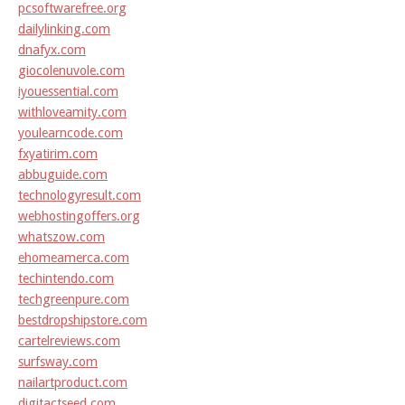
pcsoftwarefree.org
dailylinking.com
dnafyx.com
giocolenuvole.com
iyouessential.com
withloveamity.com
youlearncode.com
fxyatirim.com
abbuguide.com
technologyresult.com
webhostingoffers.org
whatszow.com
ehomeamerca.com
techintendo.com
techgreenpure.com
bestdropshipstore.com
cartelreviews.com
surfsway.com
nailartproduct.com
digitactseed.com