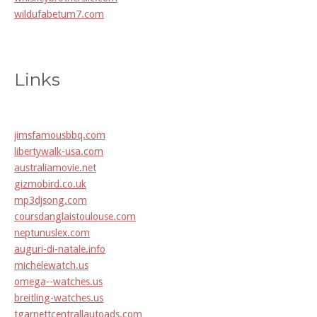
wildufabetum7.com
Links
jimsfamousbbq.com
libertywalk-usa.com
australiamovie.net
gizmobird.co.uk
mp3djsong.com
coursdanglaistoulouse.com
neptunuslex.com
auguri-di-natale.info
michelewatch.us
omega--watches.us
breitling-watches.us
tgarnettcentrallautoads.com