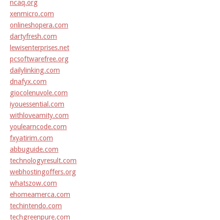
ncaq.org
xenmicro.com
onlineshopera.com
dartyfresh.com
lewisenterprises.net
pcsoftwarefree.org
dailylinking.com
dnafyx.com
giocolenuvole.com
iyouessential.com
withloveamity.com
youlearncode.com
fxyatirim.com
abbuguide.com
technologyresult.com
webhostingoffers.org
whatszow.com
ehomeamerca.com
techintendo.com
techgreenpure.com