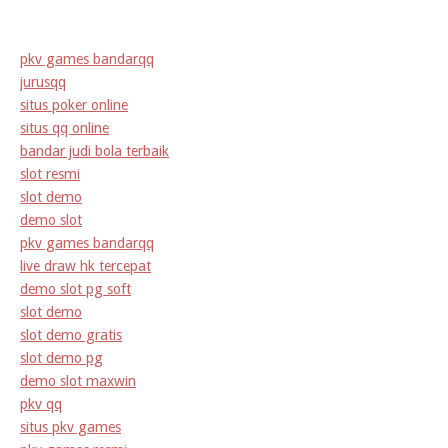
pkv games bandarqq
jurusqq
situs poker online
situs qq online
bandar judi bola terbaik
slot resmi
slot demo
demo slot
pkv games bandarqq
live draw hk tercepat
demo slot pg soft
slot demo
slot demo gratis
slot demo pg
demo slot maxwin
pkv qq
situs pkv games