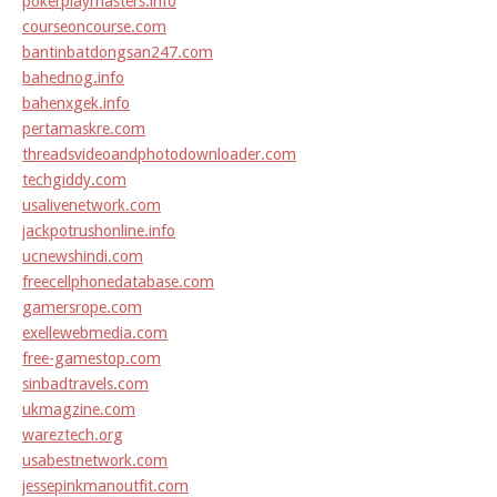
pokerplaymasters.info
courseoncourse.com
bantinbatdongsan247.com
bahednog.info
bahenxgek.info
pertamaskre.com
threadsvideoandphotodownloader.com
techgiddy.com
usalivenetwork.com
jackpotrushonline.info
ucnewshindi.com
freecellphonedatabase.com
gamersrope.com
exellewebmedia.com
free-gamestop.com
sinbadtravels.com
ukmagzine.com
wareztech.org
usabestnetwork.com
jessepinkmanoutfit.com