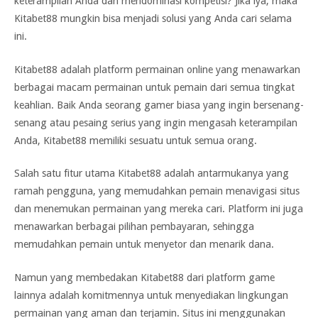
keterampilan Anda dan mendominasi kompetisi? Jika iya, maka
Kitabet88 mungkin bisa menjadi solusi yang Anda cari selama
ini.
Kitabet88 adalah platform permainan online yang menawarkan
berbagai macam permainan untuk pemain dari semua tingkat
keahlian. Baik Anda seorang gamer biasa yang ingin bersenang-
senang atau pesaing serius yang ingin mengasah keterampilan
Anda, Kitabet88 memiliki sesuatu untuk semua orang.
Salah satu fitur utama Kitabet88 adalah antarmukanya yang
ramah pengguna, yang memudahkan pemain menavigasi situs
dan menemukan permainan yang mereka cari. Platform ini juga
menawarkan berbagai pilihan pembayaran, sehingga
memudahkan pemain untuk menyetor dan menarik dana.
Namun yang membedakan Kitabet88 dari platform game
lainnya adalah komitmennya untuk menyediakan lingkungan
permainan yang aman dan terjamin. Situs ini menggunakan