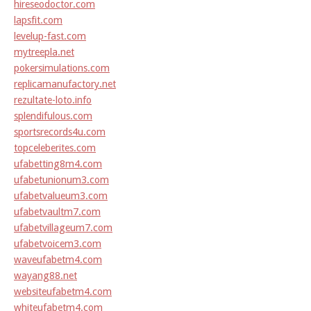
hireseodoctor.com
lapsfit.com
levelup-fast.com
mytreepla.net
pokersimulations.com
replicamanufactory.net
rezultate-loto.info
splendifulous.com
sportsrecords4u.com
topceleberites.com
ufabetting8m4.com
ufabetunionum3.com
ufabetvalueum3.com
ufabetvaultm7.com
ufabetvillageum7.com
ufabetvoicem3.com
waveufabetm4.com
wayang88.net
websiteufabetm4.com
whiteufabetm4.com