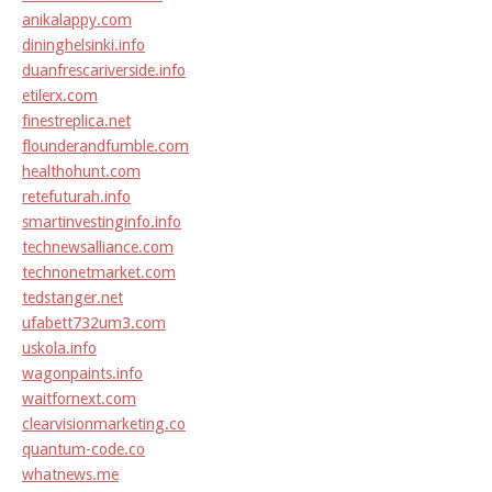
anikalappy.com
dininghelsinki.info
duanfrescariverside.info
etilerx.com
finestreplica.net
flounderandfumble.com
healthohunt.com
retefuturah.info
smartinvestinginfo.info
technewsalliance.com
technonetmarket.com
tedstanger.net
ufabett732um3.com
uskola.info
wagonpaints.info
waitfornext.com
clearvisionmarketing.co
quantum-code.co
whatnews.me