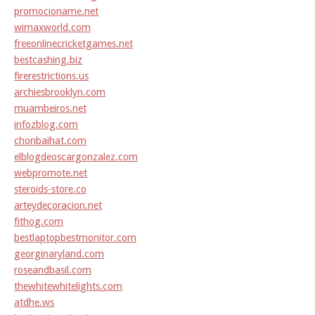
promocioname.net
wimaxworld.com
freeonlinecricketgames.net
bestcashing.biz
firerestrictions.us
archiesbrooklyn.com
muambeiros.net
infozblog.com
chonbaihat.com
elblogdeoscargonzalez.com
webpromote.net
steroids-store.co
arteydecoracion.net
fithog.com
bestlaptopbestmonitor.com
georginaryland.com
roseandbasil.com
thewhitewhitelights.com
atdhe.ws