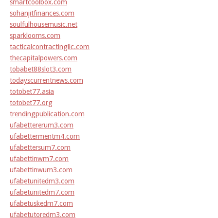
smartcoolbox.com
sohanjitfinances.com
soulfulhousemusic.net
sparklooms.com
tacticalcontractingllc.com
thecapitalpowers.com
tobabet88slot3.com
todayscurrentnews.com
totobet77.asia
totobet77.org
trendingpublication.com
ufabettererum3.com
ufabettermentm4.com
ufabettersum7.com
ufabettinwm7.com
ufabettinwum3.com
ufabetunitedm3.com
ufabetunitedm7.com
ufabetuskedm7.com
ufabetutoredm3.com