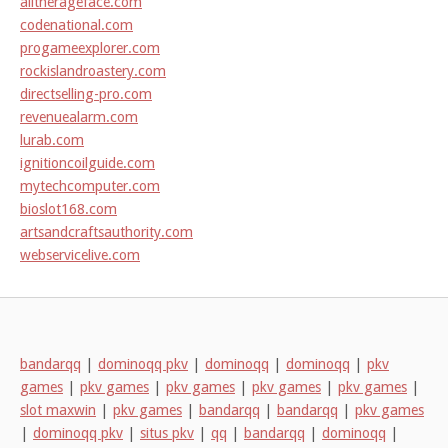
alltherageface.com
codenational.com
progameexplorer.com
rockislandroastery.com
directselling-pro.com
revenuealarm.com
lurab.com
ignitioncoilguide.com
mytechcomputer.com
bioslot168.com
artsandcraftsauthority.com
webservicelive.com
bandarqq
|
dominoqq pkv
|
dominoqq
|
dominoqq
|
pkv
games
|
pkv games
|
pkv games
|
pkv games
|
pkv games
|
slot maxwin
|
pkv games
|
bandarqq
|
bandarqq
|
pkv games
|
dominoqq pkv
|
situs pkv
|
qq
|
bandarqq
|
dominoqq
|