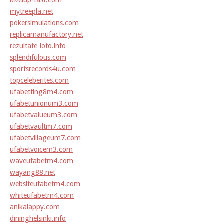
levelup-fast.com
mytreepla.net
pokersimulations.com
replicamanufactory.net
rezultate-loto.info
splendifulous.com
sportsrecords4u.com
topceleberites.com
ufabetting8m4.com
ufabetunionum3.com
ufabetvalueum3.com
ufabetvaultm7.com
ufabetvillageum7.com
ufabetvoicem3.com
waveufabetm4.com
wayang88.net
websiteufabetm4.com
whiteufabetm4.com
anikalappy.com
dininghelsinki.info