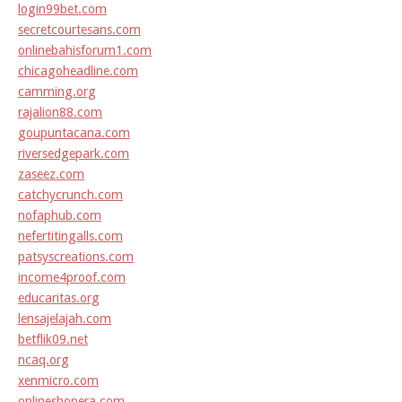
login99bet.com
secretcourtesans.com
onlinebahisforum1.com
chicagoheadline.com
camming.org
rajalion88.com
goupuntacana.com
riversedgepark.com
zaseez.com
catchycrunch.com
nofaphub.com
nefertitingalls.com
patsyscreations.com
income4proof.com
educaritas.org
lensajelajah.com
betflik09.net
ncaq.org
xenmicro.com
onlineshopera.com