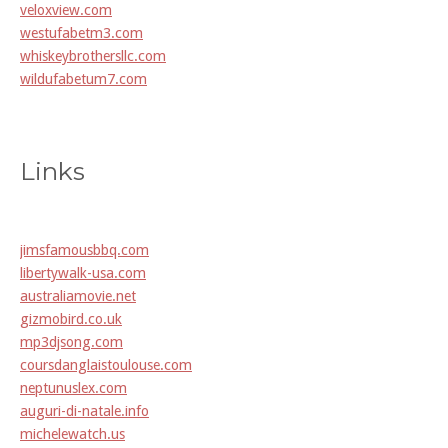
veloxview.com
westufabetm3.com
whiskeybrothersllc.com
wildufabetum7.com
Links
jimsfamousbbq.com
libertywalk-usa.com
australiamovie.net
gizmobird.co.uk
mp3djsong.com
coursdanglaistoulouse.com
neptunuslex.com
auguri-di-natale.info
michelewatch.us