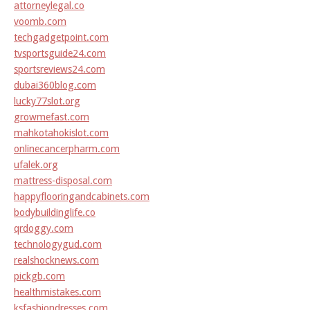
attorneylegal.co
voomb.com
techgadgetpoint.com
tvsportsguide24.com
sportsreviews24.com
dubai360blog.com
lucky77slot.org
growmefast.com
mahkotahokislot.com
onlinecancerpharm.com
ufalek.org
mattress-disposal.com
happyflooringandcabinets.com
bodybuildinglife.co
qrdoggy.com
technologygud.com
realshocknews.com
pickgb.com
healthmistakes.com
ksfashiondresses.com