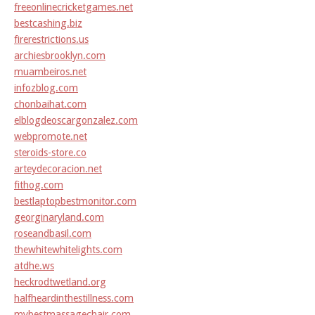
freeonlinecricketgames.net
bestcashing.biz
firerestrictions.us
archiesbrooklyn.com
muambeiros.net
infozblog.com
chonbaihat.com
elblogdeoscargonzalez.com
webpromote.net
steroids-store.co
arteydecoracion.net
fithog.com
bestlaptopbestmonitor.com
georginaryland.com
roseandbasil.com
thewhitewhitelights.com
atdhe.ws
heckrodtwetland.org
halfheardinthestillness.com
mybestmassagechair.com