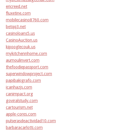
ericreed.net
fluxetine.com
mobilecasino8760.com
betqq3.net
casinoloans5.us
CasinoAuction.us
kipooglecouk.us
mykitchennhome.com
aumoulinvert.com
thefoodiepassport.com
superwindowproject.com
papibakigrafo.com
icanhazjs.com
canimpact.org
goviralstudy.com
cartourism.net
apple-cores.com
pulserasdeactividad10.com
barbaracarlotti.com