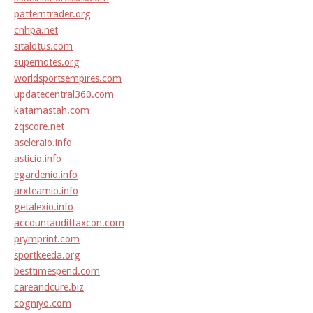
patterntrader.org
cnhpa.net
sitalotus.com
supernotes.org
worldsportsempires.com
updatecentral360.com
katamastah.com
zqscore.net
aseleraio.info
asticio.info
egardenio.info
arxteamio.info
getalexio.info
accountaudittaxcon.com
prymprint.com
sportkeeda.org
besttimespend.com
careandcure.biz
cogniyo.com