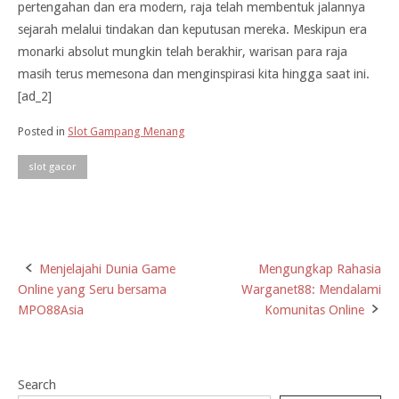
pertengahan dan era modern, raja telah membentuk jalannya
sejarah melalui tindakan dan keputusan mereka. Meskipun era
monarki absolut mungkin telah berakhir, warisan para raja
masih terus memesona dan menginspirasi kita hingga saat ini.
[ad_2]
Posted in
Slot Gampang Menang
slot gacor
Menjelajahi Dunia Game
Mengungkap Rahasia
Post
Online yang Seru bersama
Warganet88: Mendalami
navigation
MPO88Asia
Komunitas Online
Search