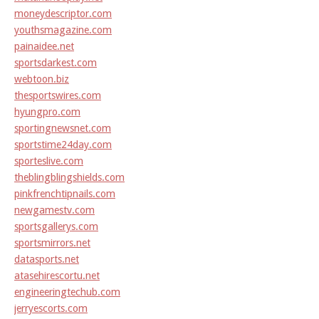
moneydescriptor.com
youthsmagazine.com
painaidee.net
sportsdarkest.com
webtoon.biz
thesportswires.com
hyungpro.com
sportingnewsnet.com
sportstime24day.com
sporteslive.com
theblingblingshields.com
pinkfrenchtipnails.com
newgamestv.com
sportsgallerys.com
sportsmirrors.net
datasports.net
atasehirescortu.net
engineeringtechub.com
jerryescorts.com