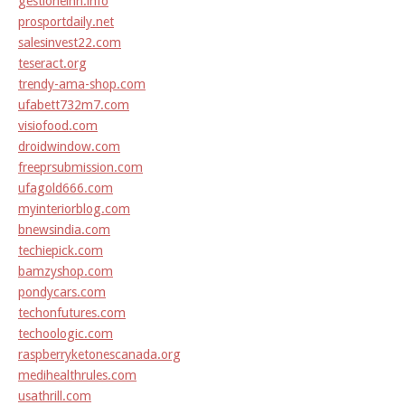
gestioneinh.info
prosportdaily.net
salesinvest22.com
teseract.org
trendy-ama-shop.com
ufabett732m7.com
visiofood.com
droidwindow.com
freeprsubmission.com
ufagold666.com
myinteriorblog.com
bnewsindia.com
techiepick.com
bamzyshop.com
pondycars.com
techonfutures.com
techoologic.com
raspberryketonescanada.org
medihealthrules.com
usathrill.com