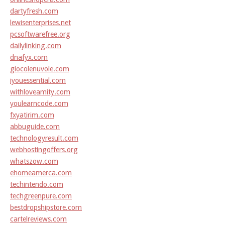
dartyfresh.com
lewisenterprises.net
pcsoftwarefree.org
dailylinking.com
dnafyx.com
giocolenuvole.com
iyouessential.com
withloveamity.com
youlearncode.com
fxyatirim.com
abbuguide.com
technologyresult.com
webhostingoffers.org
whatszow.com
ehomeamerca.com
techintendo.com
techgreenpure.com
bestdropshipstore.com
cartelreviews.com