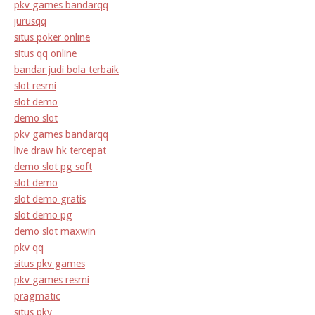
pkv games bandarqq
jurusqq
situs poker online
situs qq online
bandar judi bola terbaik
slot resmi
slot demo
demo slot
pkv games bandarqq
live draw hk tercepat
demo slot pg soft
slot demo
slot demo gratis
slot demo pg
demo slot maxwin
pkv qq
situs pkv games
pkv games resmi
pragmatic
situs pkv