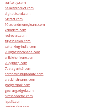
surfsway.com
nailartproduct.com
digitactseed.com
lvlcraft.com
90secondmoneyloans.com
xenmicro.com
rodrovers.com
tripssolution.com
satta-king-india.com
yukigassencanada.com
articlehorizone.com
yuqqbbzp.com
7betagents6.com
coronavirusuptodate.com
crackinstreams.com
gadgetspak.com
gearsngadget.com
hireseodoctor.com
lapsfit.com