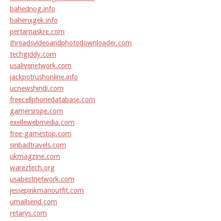
bahednog.info
bahenxgek.info
pertamaskre.com
threadsvideoandphotodownloader.com
techgiddy.com
usalivenetwork.com
jackpotrushonline.info
ucnewshindi.com
freecellphonedatabase.com
gamersrope.com
exellewebmedia.com
free-gamestop.com
sinbadtravels.com
ukmagzine.com
wareztech.org
usabestnetwork.com
jessepinkmanoutfit.com
umailsend.com
retarys.com