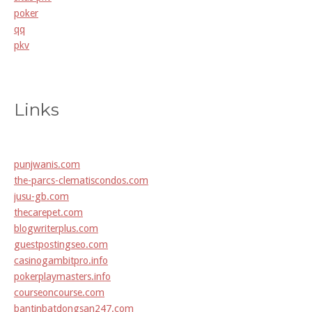
poker
qq
pkv
Links
punjwanis.com
the-parcs-clematiscondos.com
jusu-gb.com
thecarepet.com
blogwriterplus.com
guestpostingseo.com
casinogambitpro.info
pokerplaymasters.info
courseoncourse.com
bantinbatdongsan247.com