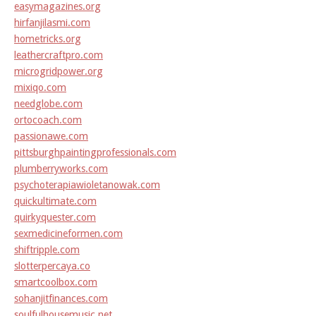
easymagazines.org
hirfanjilasmi.com
hometricks.org
leathercraftpro.com
microgridpower.org
mixiqo.com
needglobe.com
ortocoach.com
passionawe.com
pittsburghpaintingprofessionals.com
plumberryworks.com
psychoterapiawioletanowak.com
quickultimate.com
quirkyquester.com
sexmedicineformen.com
shiftripple.com
slotterpercaya.co
smartcoolbox.com
sohanjitfinances.com
soulfulhousemusic.net