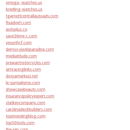
omega--watches.us
breitling-watches.us
tgarnettcentrallautoads.com
fixadvert.com
autopluz.co
save3time-c.com
vexonhcf.com
demos-pixelsparadise.com
mediatitude.com
prewarmotorcycles.com
simracinglinks.com
dosyamerkezi.net
le-surrealisme.com
showcasebeauty.com
insurancepolicyexpert.com
statkeycompany.com
carolinadeckbuilders.com
topinvestingblog.com
top50tools.com
the-rep.com