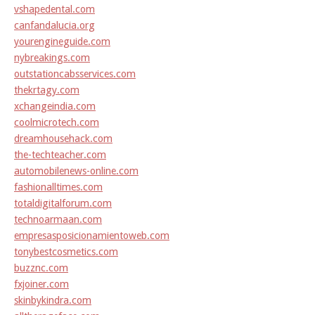
vshapedental.com
canfandalucia.org
yourengineguide.com
nybreakings.com
outstationcabsservices.com
thekrtagy.com
xchangeindia.com
coolmicrotech.com
dreamhousehack.com
the-techteacher.com
automobilenews-online.com
fashionalltimes.com
totaldigitalforum.com
technoarmaan.com
empresasposicionamientoweb.com
tonybestcosmetics.com
buzznc.com
fxjoiner.com
skinbykindra.com