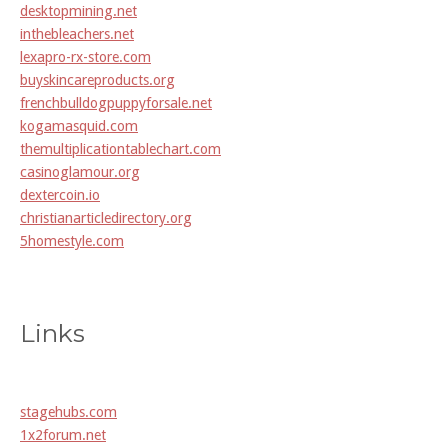
desktopmining.net
inthebleachers.net
lexapro-rx-store.com
buyskincareproducts.org
frenchbulldogpuppyforsale.net
kogamasquid.com
themultiplicationtablechart.com
casinoglamour.org
dextercoin.io
christianarticledirectory.org
5homestyle.com
Links
stagehubs.com
1x2forum.net