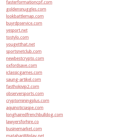
fasterformationcpf.com
goldensnuggles.com
lookbattlemap.com
buyrdpservice.com
yesport.net
tostylo.com
yougetthat.net
sportsnetclub.com
newbestcrypto.com
oxfordsave.com
iclassicgames.com
saung-artikel.com
fasthokivip2.com
observersports.com
cryptominingplus.com
aquinoticiaspe.com
longhairedfrenchbulldog.com
lawyersforhire.co
businemarket.com
matahari88play.net