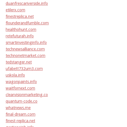
duanfrescariverside.info
etilerx.com
finestreplica.net
flounderandfumble.com
healthohunt.com
retefuturah.info
smartinvestinginfo.info
technewsalliance.com
technonetmarket.com
tedstanger.net
ufabett732um3.com
uskola.info
wagonpaints.info
waitfornext.com
clearvisionmarketing.co
quantum-code.co
whatnews.me
final-dream.com
finest-replica.net