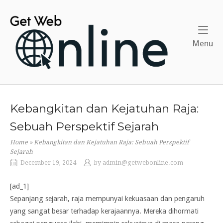
Skip
to
Home
content
Me
Menu
Kebangkitan dan Kejatuhan Raja:
Sebuah Perspektif Sejarah
Home
»
Kebangkitan dan Kejatuhan Raja: Sebuah Perspektif
Sejarah
December 19, 2024
by
admin@getwebonline.com
[ad_1]
Sepanjang sejarah, raja mempunyai kekuasaan dan pengaruh
yang sangat besar terhadap kerajaannya. Mereka dihormati