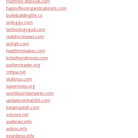
mattress-disposal.com
happyflooringandcabinets.com
bodybuildinglife.co
qrdoggy.com
technologygud.com
realshocknews.com
pickgb.com
healthmistakes.com
ksfashiondresses.com
patterntrader.org
cnhpa.net
sitalotus.com
supernotes.org
worldsportsempires.com
updatecentral360.com
katamastah.com
zqscore.net
aseleraio.info
asticio.info
egardenio.info