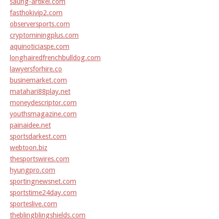
saung-artikel.com
fasthokivip2.com
observersports.com
cryptominingplus.com
aquinoticiaspe.com
longhairedfrenchbulldog.com
lawyersforhire.co
businemarket.com
matahari88play.net
moneydescriptor.com
youthsmagazine.com
painaidee.net
sportsdarkest.com
webtoon.biz
thesportswires.com
hyungpro.com
sportingnewsnet.com
sportstime24day.com
sporteslive.com
theblingblingshields.com