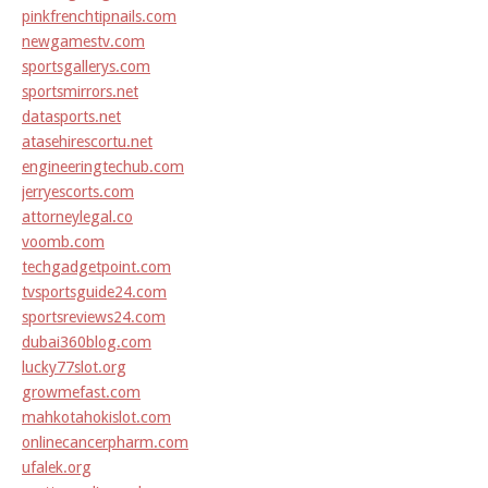
pinkfrenchtipnails.com
newgamestv.com
sportsgallerys.com
sportsmirrors.net
datasports.net
atasehirescortu.net
engineeringtechub.com
jerryescorts.com
attorneylegal.co
voomb.com
techgadgetpoint.com
tvsportsguide24.com
sportsreviews24.com
dubai360blog.com
lucky77slot.org
growmefast.com
mahkotahokislot.com
onlinecancerpharm.com
ufalek.org