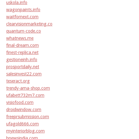
uskola.info
wagonpaints.info
waitfornext.com
clearvisionmarketing.co
quantum-code.co
whatnews.me
final-dream.com
finest-replica.net
gestioneinh.info
prosportdaily.net
salesinvest22.com
teseract.org
trendy-ama-shop.com
ufabett732m7.com
visiofood.com
droidwindow.com
freeprsubmission.com
ufagold666.com
myinteriorblog.com
bnewsindia.com