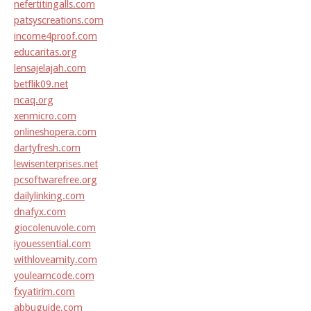
nefertitingalls.com
patsyscreations.com
income4proof.com
educaritas.org
lensajelajah.com
betflik09.net
ncaq.org
xenmicro.com
onlineshopera.com
dartyfresh.com
lewisenterprises.net
pcsoftwarefree.org
dailylinking.com
dnafyx.com
giocolenuvole.com
iyouessential.com
withloveamity.com
youlearncode.com
fxyatirim.com
abbuguide.com