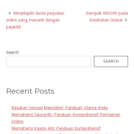
Menjelajahi dunia perjudian
Dampak MDG99 pada
Post
online yang menarik dengan
Kesehatan Global
navigation
pajak88
Search
SEARCH
Recent Posts
Rasakan Sensasi Majestibet: Panduan Utama Anda
Memahami Saung4D: Panduan Komprehensif Permainan
Online
Memahami Kasino Ahl: Panduan Komprehensif