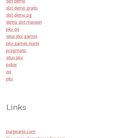
slot demo
slot demo gratis
slot demo pg
demo slot maxwin
pkv qq
situs pkv games
pkv games resmi
pragmatic
situs pkv
poker
qq
pkv
Links
punjwanis.com