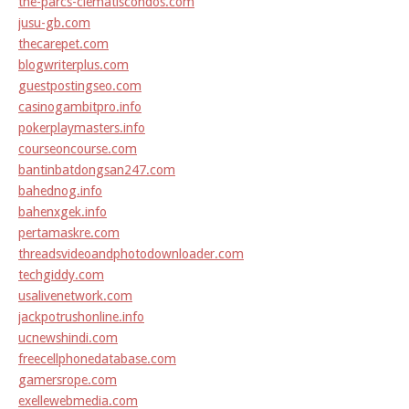
the-parcs-clematiscondos.com
jusu-gb.com
thecarepet.com
blogwriterplus.com
guestpostingseo.com
casinogambitpro.info
pokerplaymasters.info
courseoncourse.com
bantinbatdongsan247.com
bahednog.info
bahenxgek.info
pertamaskre.com
threadsvideoandphotodownloader.com
techgiddy.com
usalivenetwork.com
jackpotrushonline.info
ucnewshindi.com
freecellphonedatabase.com
gamersrope.com
exellewebmedia.com