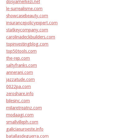
dosyamerkezi.net
le-surrealisme.com
showcasebeauty.com
insurancepolicyexpert.com
statkeycompany.com
carolinadeckbuilders.com
topinvestingblog.com
top50tools.com
the-rep.com
saltyfranks.com
annerani.com
jazzatude.com
0022pa.com
zeroshare.info
bilesinc.com
milaretreatnz.com
modaagi.com
smallvilleph.com
galiciasuroeste.info
batallasdeguerra.com