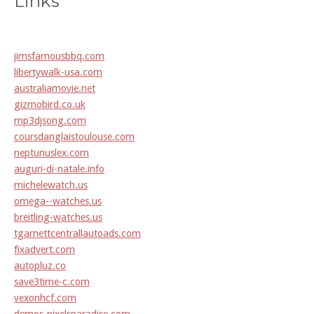
Links
jimsfamousbbq.com
libertywalk-usa.com
australiamovie.net
gizmobird.co.uk
mp3djsong.com
coursdanglaistoulouse.com
neptunuslex.com
auguri-di-natale.info
michelewatch.us
omega--watches.us
breitling-watches.us
tgarnettcentrallautoads.com
fixadvert.com
autopluz.co
save3time-c.com
vexonhcf.com
demos-pixelsparadise.com