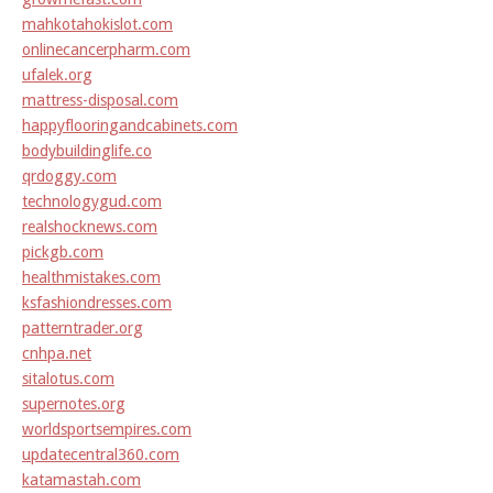
mahkotahokislot.com
onlinecancerpharm.com
ufalek.org
mattress-disposal.com
happyflooringandcabinets.com
bodybuildinglife.co
qrdoggy.com
technologygud.com
realshocknews.com
pickgb.com
healthmistakes.com
ksfashiondresses.com
patterntrader.org
cnhpa.net
sitalotus.com
supernotes.org
worldsportsempires.com
updatecentral360.com
katamastah.com