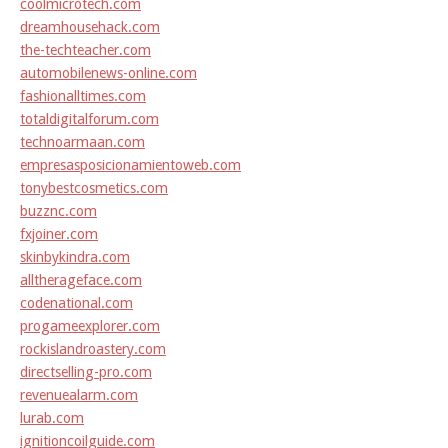
coolmicrotech.com
dreamhousehack.com
the-techteacher.com
automobilenews-online.com
fashionalltimes.com
totaldigitalforum.com
technoarmaan.com
empresasposicionamientoweb.com
tonybestcosmetics.com
buzznc.com
fxjoiner.com
skinbykindra.com
alltherageface.com
codenational.com
progameexplorer.com
rockislandroastery.com
directselling-pro.com
revenuealarm.com
lurab.com
ignitioncoilguide.com