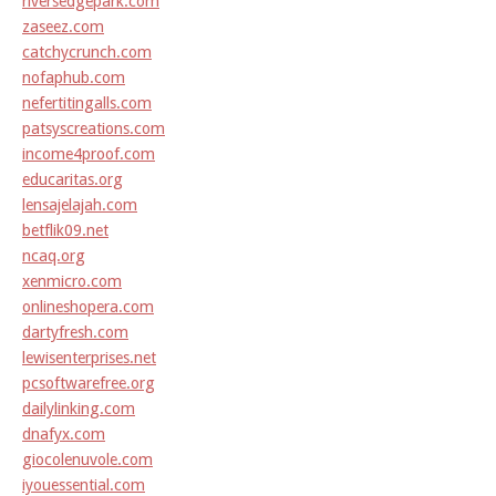
riversedgepark.com
zaseez.com
catchycrunch.com
nofaphub.com
nefertitingalls.com
patsyscreations.com
income4proof.com
educaritas.org
lensajelajah.com
betflik09.net
ncaq.org
xenmicro.com
onlineshopera.com
dartyfresh.com
lewisenterprises.net
pcsoftwarefree.org
dailylinking.com
dnafyx.com
giocolenuvole.com
iyouessential.com