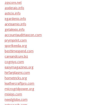
zqscore.net
aseleraio.info
asticio.info
egardenio.info
arxteamio.info
getalexio.info
accountaudittaxcon.com
prymprint.com
sportkeeda.org
besttimespend.com
careandcure.biz
cogniyo.com
easymagazines.org
hirfanjilasmi.com
hometricks.org
leathercraftpro.com
microgridpower.org
mixiqo.com
needglobe.com
ortocoach.com