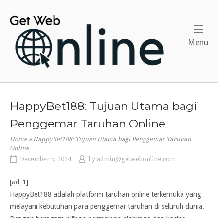
Skip
to
Home
content
Me
Menu
HappyBet188: Tujuan Utama bagi
Penggemar Taruhan Online
Home
»
HappyBet188: Tujuan Utama bagi Penggemar Taruhan
Online
December 5, 2024
by
admin@getwebonline.com
[ad_1]
HappyBet188 adalah platform taruhan online terkemuka yang
melayani kebutuhan para penggemar taruhan di seluruh dunia.