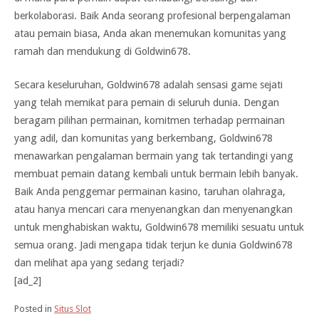
berkolaborasi. Baik Anda seorang profesional berpengalaman
atau pemain biasa, Anda akan menemukan komunitas yang
ramah dan mendukung di Goldwin678.
Secara keseluruhan, Goldwin678 adalah sensasi game sejati
yang telah memikat para pemain di seluruh dunia. Dengan
beragam pilihan permainan, komitmen terhadap permainan
yang adil, dan komunitas yang berkembang, Goldwin678
menawarkan pengalaman bermain yang tak tertandingi yang
membuat pemain datang kembali untuk bermain lebih banyak.
Baik Anda penggemar permainan kasino, taruhan olahraga,
atau hanya mencari cara menyenangkan dan menyenangkan
untuk menghabiskan waktu, Goldwin678 memiliki sesuatu untuk
semua orang. Jadi mengapa tidak terjun ke dunia Goldwin678
dan melihat apa yang sedang terjadi?
[ad_2]
Posted in
Situs Slot