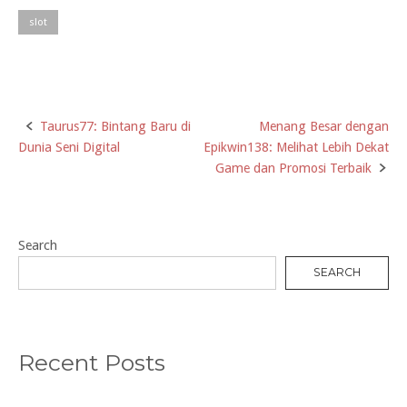
slot
Taurus77: Bintang Baru di
Menang Besar dengan
Post
Dunia Seni Digital
Epikwin138: Melihat Lebih Dekat
navigation
Game dan Promosi Terbaik
Search
SEARCH
Recent Posts