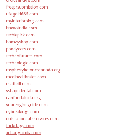
freeprsubmission.com
ufagold666.com
myinteriorblog.com
bnewsindia.com
techiepick.com
bamzyshop.com
pondycars.com
techonfutures.com
techoologic.com
raspberryketonescanada.org
medihealthrules.com
usathrill.com
vshapedental.com
canfandalucia.org
yourengineguide.com
nybreakings.com
outstationcabsservices.com
thekrtagy.com
xchangeindia.com