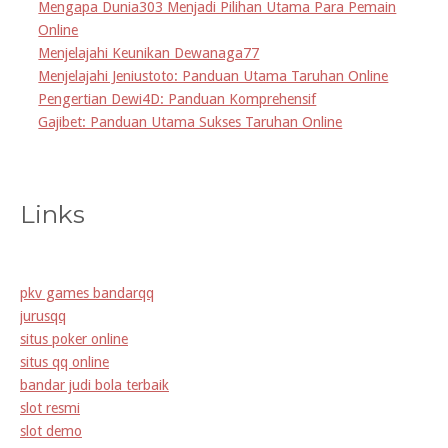
Mengapa Dunia303 Menjadi Pilihan Utama Para Pemain
Online
Menjelajahi Keunikan Dewanaga77
Menjelajahi Jeniustoto: Panduan Utama Taruhan Online
Pengertian Dewi4D: Panduan Komprehensif
Gajibet: Panduan Utama Sukses Taruhan Online
Links
pkv games bandarqq
jurusqq
situs poker online
situs qq online
bandar judi bola terbaik
slot resmi
slot demo