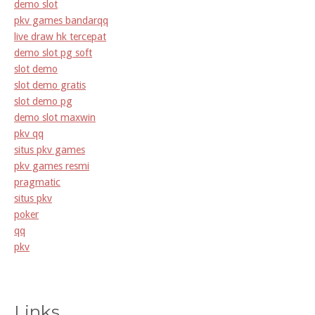
demo slot
pkv games bandarqq
live draw hk tercepat
demo slot pg soft
slot demo
slot demo gratis
slot demo pg
demo slot maxwin
pkv qq
situs pkv games
pkv games resmi
pragmatic
situs pkv
poker
qq
pkv
Links