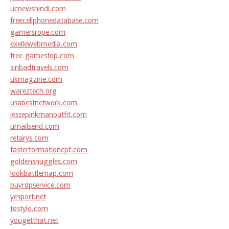
ucnewshindi.com
freecellphonedatabase.com
gamersrope.com
exellewebmedia.com
free-gamestop.com
sinbadtravels.com
ukmagzine.com
wareztech.org
usabestnetwork.com
jessepinkmanoutfit.com
umailsend.com
retarys.com
fasterformationcpf.com
goldensnuggles.com
lookbattlemap.com
buyrdpservice.com
yesport.net
tostylo.com
yougetthat.net