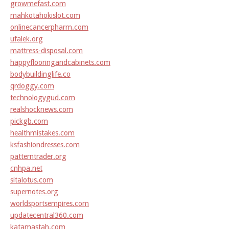
growmefast.com
mahkotahokislot.com
onlinecancerpharm.com
ufalek.org
mattress-disposal.com
happyflooringandcabinets.com
bodybuildinglife.co
qrdoggy.com
technologygud.com
realshocknews.com
pickgb.com
healthmistakes.com
ksfashiondresses.com
patterntrader.org
cnhpa.net
sitalotus.com
supernotes.org
worldsportsempires.com
updatecentral360.com
katamastah.com