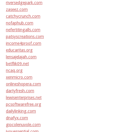
riversedgepark.com
zaseez.com
catchycrunch.com
nofaphub.com
nefertitingalls.com
patsyscreations.com
income4proof.com
educaritas.org
lensajelajah.com
betflik09.net
ncaq.org
xenmicro.com
onlineshopera.com
dartyfresh.com
lewisenterprises.net
pcsoftwarefree.org
dailylinking.com
dnafyx.com
giocolenuvole.com
iyouessential.com