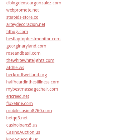
elblogdeoscargonzalez.com
webpromote.net
steroids-store.co
arteydecoracion.net
fithog.com
bestlaptopbestmonitor.com
georginaryland.com
roseandbasil.com
thewhitewhitelights.com
atdhe.ws
heckrodtwetland.org
halfheardinthestillness.com
mybestmassagechair.com
ericreed.net
fluxetine.com
mobilecasino8760.com
betqq3.net
casinoloans5.us
CasinoAuction.us
kipooglecouk.us