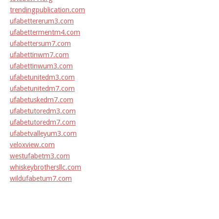
trendingpublication.com
ufabettererum3.com
ufabettermentm4.com
ufabettersum7.com
ufabettinwm7.com
ufabettinwum3.com
ufabetunitedm3.com
ufabetunitedm7.com
ufabetuskedm7.com
ufabetutoredm3.com
ufabetutoredm7.com
ufabetvalleyum3.com
veloxview.com
westufabetm3.com
whiskeybrothersllc.com
wildufabetum7.com