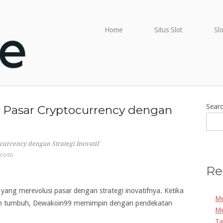
Home
Situs Slot
Slo
Sear
 Pasar Cryptocurrency dengan
urrency dengan Strategi Inovatif
.com
Re
yang merevolusi pasar dengan strategi inovatifnya. Ketika
Me
dan tumbuh, Dewakoin99 memimpin dengan pendekatan
Me
Ta