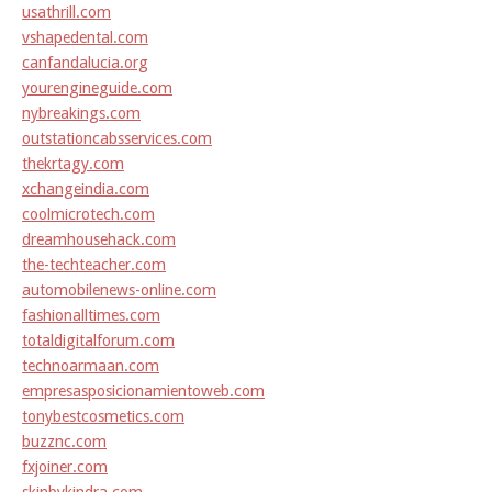
usathrill.com
vshapedental.com
canfandalucia.org
yourengineguide.com
nybreakings.com
outstationcabsservices.com
thekrtagy.com
xchangeindia.com
coolmicrotech.com
dreamhousehack.com
the-techteacher.com
automobilenews-online.com
fashionalltimes.com
totaldigitalforum.com
technoarmaan.com
empresasposicionamientoweb.com
tonybestcosmetics.com
buzznc.com
fxjoiner.com