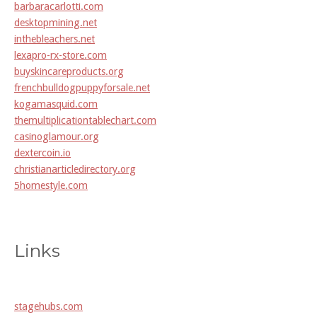
barbaracarlotti.com
desktopmining.net
inthebleachers.net
lexapro-rx-store.com
buyskincareproducts.org
frenchbulldogpuppyforsale.net
kogamasquid.com
themultiplicationtablechart.com
casinoglamour.org
dextercoin.io
christianarticledirectory.org
5homestyle.com
Links
stagehubs.com