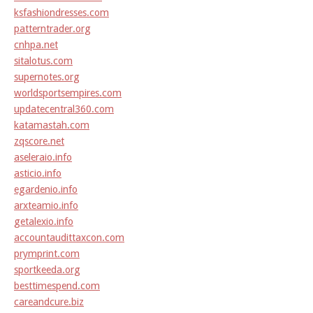
ksfashiondresses.com
patterntrader.org
cnhpa.net
sitalotus.com
supernotes.org
worldsportsempires.com
updatecentral360.com
katamastah.com
zqscore.net
aseleraio.info
asticio.info
egardenio.info
arxteamio.info
getalexio.info
accountaudittaxcon.com
prymprint.com
sportkeeda.org
besttimespend.com
careandcure.biz