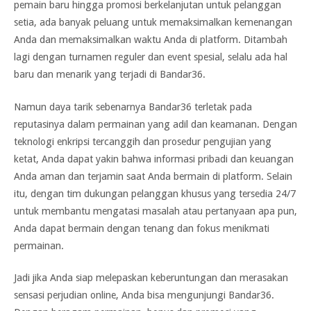
pemain baru hingga promosi berkelanjutan untuk pelanggan
setia, ada banyak peluang untuk memaksimalkan kemenangan
Anda dan memaksimalkan waktu Anda di platform. Ditambah
lagi dengan turnamen reguler dan event spesial, selalu ada hal
baru dan menarik yang terjadi di Bandar36.
Namun daya tarik sebenarnya Bandar36 terletak pada
reputasinya dalam permainan yang adil dan keamanan. Dengan
teknologi enkripsi tercanggih dan prosedur pengujian yang
ketat, Anda dapat yakin bahwa informasi pribadi dan keuangan
Anda aman dan terjamin saat Anda bermain di platform. Selain
itu, dengan tim dukungan pelanggan khusus yang tersedia 24/7
untuk membantu mengatasi masalah atau pertanyaan apa pun,
Anda dapat bermain dengan tenang dan fokus menikmati
permainan.
Jadi jika Anda siap melepaskan keberuntungan dan merasakan
sensasi perjudian online, Anda bisa mengunjungi Bandar36.