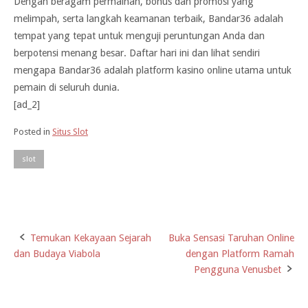
Dengan beragam permainan, bonus dan promosi yang
melimpah, serta langkah keamanan terbaik, Bandar36 adalah
tempat yang tepat untuk menguji peruntungan Anda dan
berpotensi menang besar. Daftar hari ini dan lihat sendiri
mengapa Bandar36 adalah platform kasino online utama untuk
pemain di seluruh dunia.
[ad_2]
Posted in
Situs Slot
slot
Temukan Kekayaan Sejarah
Buka Sensasi Taruhan Online
Post
dan Budaya Viabola
dengan Platform Ramah
navigation
Pengguna Venusbet