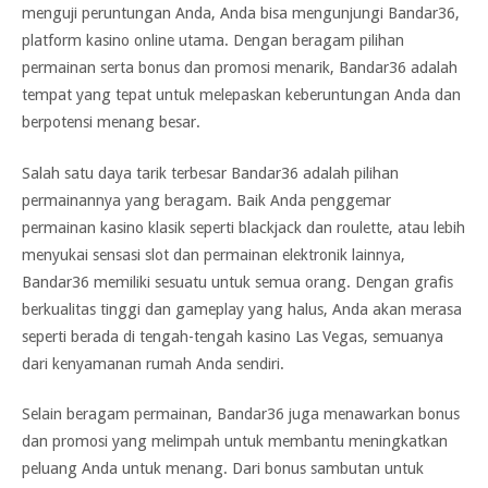
menguji peruntungan Anda, Anda bisa mengunjungi Bandar36,
platform kasino online utama. Dengan beragam pilihan
permainan serta bonus dan promosi menarik, Bandar36 adalah
tempat yang tepat untuk melepaskan keberuntungan Anda dan
berpotensi menang besar.
Salah satu daya tarik terbesar Bandar36 adalah pilihan
permainannya yang beragam. Baik Anda penggemar
permainan kasino klasik seperti blackjack dan roulette, atau lebih
menyukai sensasi slot dan permainan elektronik lainnya,
Bandar36 memiliki sesuatu untuk semua orang. Dengan grafis
berkualitas tinggi dan gameplay yang halus, Anda akan merasa
seperti berada di tengah-tengah kasino Las Vegas, semuanya
dari kenyamanan rumah Anda sendiri.
Selain beragam permainan, Bandar36 juga menawarkan bonus
dan promosi yang melimpah untuk membantu meningkatkan
peluang Anda untuk menang. Dari bonus sambutan untuk