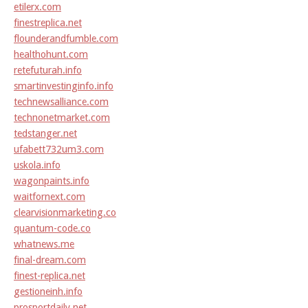
etilerx.com
finestreplica.net
flounderandfumble.com
healthohunt.com
retefuturah.info
smartinvestinginfo.info
technewsalliance.com
technonetmarket.com
tedstanger.net
ufabett732um3.com
uskola.info
wagonpaints.info
waitfornext.com
clearvisionmarketing.co
quantum-code.co
whatnews.me
final-dream.com
finest-replica.net
gestioneinh.info
prosportdaily.net