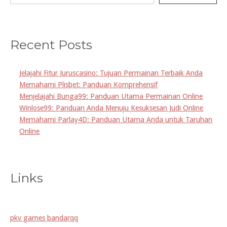
Recent Posts
Jelajahi Fitur Juruscasino: Tujuan Permainan Terbaik Anda
Memahami Plisbet: Panduan Komprehensif
Menjelajahi Bunga99: Panduan Utama Permainan Online
Winlose99: Panduan Anda Menuju Kesuksesan Judi Online
Memahami Parlay4D: Panduan Utama Anda untuk Taruhan
Online
Links
pkv games bandarqq