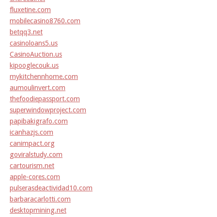
fluxetine.com
mobilecasino8760.com
betqq3.net
casinoloans5.us
CasinoAuction.us
kipooglecouk.us
mykitchennhome.com
aumoulinvert.com
thefoodiepassport.com
superwindowproject.com
papibakigrafo.com
icanhazjs.com
canimpact.org
goviralstudy.com
cartourism.net
apple-cores.com
pulserasdeactividad10.com
barbaracarlotti.com
desktopmining.net