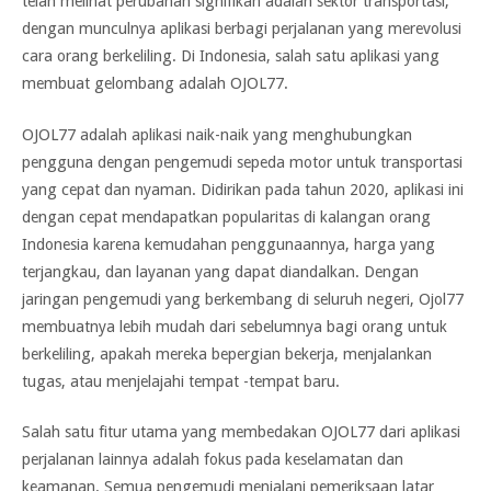
telah melihat perubahan signifikan adalah sektor transportasi,
dengan munculnya aplikasi berbagi perjalanan yang merevolusi
cara orang berkeliling. Di Indonesia, salah satu aplikasi yang
membuat gelombang adalah OJOL77.
OJOL77 adalah aplikasi naik-naik yang menghubungkan
pengguna dengan pengemudi sepeda motor untuk transportasi
yang cepat dan nyaman. Didirikan pada tahun 2020, aplikasi ini
dengan cepat mendapatkan popularitas di kalangan orang
Indonesia karena kemudahan penggunaannya, harga yang
terjangkau, dan layanan yang dapat diandalkan. Dengan
jaringan pengemudi yang berkembang di seluruh negeri, Ojol77
membuatnya lebih mudah dari sebelumnya bagi orang untuk
berkeliling, apakah mereka bepergian bekerja, menjalankan
tugas, atau menjelajahi tempat -tempat baru.
Salah satu fitur utama yang membedakan OJOL77 dari aplikasi
perjalanan lainnya adalah fokus pada keselamatan dan
keamanan. Semua pengemudi menjalani pemeriksaan latar