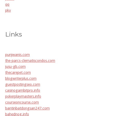
qq
pkv
Links
punjwanis.com
the-parcs-clematiscondos.com
jusu-gb.com
thecarepet.com
blogwriterplus.com
guestpostingseo.com
casinogambitpro.info
pokerplaymasters.info
courseoncourse.com
bantinbatdongsan247.com
bahednog.info