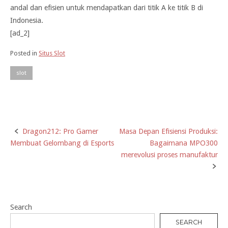
andal dan efisien untuk mendapatkan dari titik A ke titik B di
Indonesia.
[ad_2]
Posted in
Situs Slot
slot
Dragon212: Pro Gamer
Masa Depan Efisiensi Produksi:
Post
Membuat Gelombang di Esports
Bagaimana MPO300
navigation
merevolusi proses manufaktur
Search
SEARCH