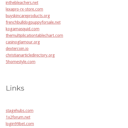
inthebleachers.net
lexapro-rx-store.com
buyskincareproducts.org
frenchbulldogpuppyforsale.net
kogamasquid.com
themultiplicationtablechart.com
casinoglamour.org
dextercoin.io
christianarticledirectory.org
5homestyle.com
Links
stagehubs.com
1x2forum.net
login99bet.com