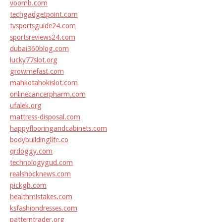
voomb.com
techgadgetpoint.com
tvsportsguide24.com
sportsreviews24.com
dubai360blog.com
lucky77slot.org
growmefast.com
mahkotahokislot.com
onlinecancerpharm.com
ufalek.org
mattress-disposal.com
happyflooringandcabinets.com
bodybuildinglife.co
qrdoggy.com
technologygud.com
realshocknews.com
pickgb.com
healthmistakes.com
ksfashiondresses.com
patterntrader.org