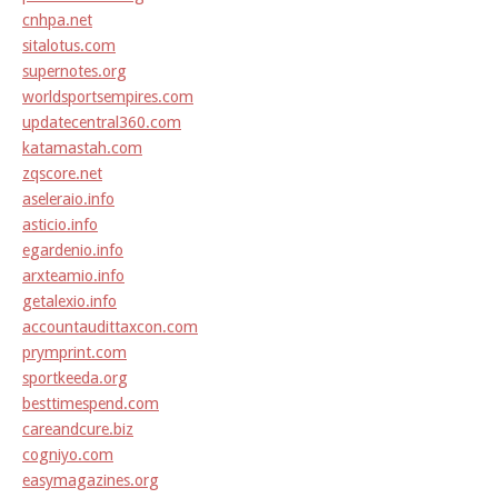
cnhpa.net
sitalotus.com
supernotes.org
worldsportsempires.com
updatecentral360.com
katamastah.com
zqscore.net
aseleraio.info
asticio.info
egardenio.info
arxteamio.info
getalexio.info
accountaudittaxcon.com
prymprint.com
sportkeeda.org
besttimespend.com
careandcure.biz
cogniyo.com
easymagazines.org