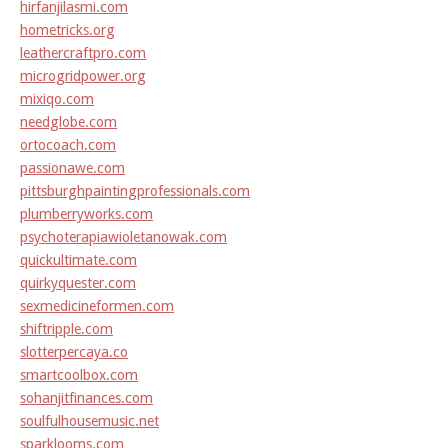
hirfanjilasmi.com
hometricks.org
leathercraftpro.com
microgridpower.org
mixiqo.com
needglobe.com
ortocoach.com
passionawe.com
pittsburghpaintingprofessionals.com
plumberryworks.com
psychoterapiawioletanowak.com
quickultimate.com
quirkyquester.com
sexmedicineformen.com
shiftripple.com
slotterpercaya.co
smartcoolbox.com
sohanjitfinances.com
soulfulhousemusic.net
sparklooms.com