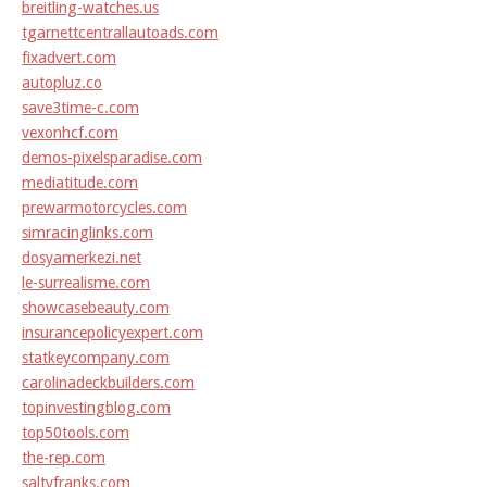
breitling-watches.us
tgarnettcentrallautoads.com
fixadvert.com
autopluz.co
save3time-c.com
vexonhcf.com
demos-pixelsparadise.com
mediatitude.com
prewarmotorcycles.com
simracinglinks.com
dosyamerkezi.net
le-surrealisme.com
showcasebeauty.com
insurancepolicyexpert.com
statkeycompany.com
carolinadeckbuilders.com
topinvestingblog.com
top50tools.com
the-rep.com
saltyfranks.com