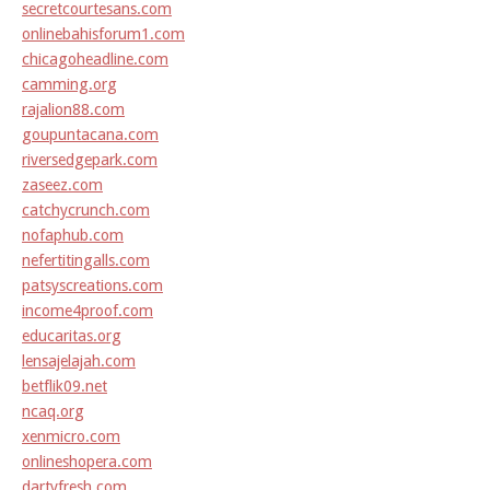
secretcourtesans.com
onlinebahisforum1.com
chicagoheadline.com
camming.org
rajalion88.com
goupuntacana.com
riversedgepark.com
zaseez.com
catchycrunch.com
nofaphub.com
nefertitingalls.com
patsyscreations.com
income4proof.com
educaritas.org
lensajelajah.com
betflik09.net
ncaq.org
xenmicro.com
onlineshopera.com
dartyfresh.com