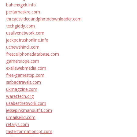
bahenxgek.info
pertamaskre.com
threadsvideoandphotodownloader.com
techgiddy.com
usalivenetwork.com
jackpotrushonline.info
ucnewshindi.com
freecellphonedatabase.com
gamersrope.com
exellewebmedia.com
free-gamestop.com
sinbadtravels.com
ukmagzine.com
wareztech.org
usabestnetwork.com
jessepinkmanoutfit.com
umailsend.com
retarys.com
fasterformationcpf.com