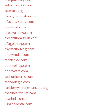
salesinvest22.com
teseract.org
trendy-ama-shop.com
ufabett732m7.com
visiofood.com
droidwindow.com
freeprsubmission.com
ufagold666.com
myinteriorblog.com
bnewsindia.com
techiepick.com
bamzyshop.com
pondycars.com
techonfutures.com
techoologic.com
raspberryketonescanada.org
medihealthrules.com
usathrill.com
vshapedental.com